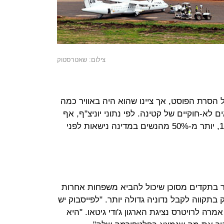
צילום: שאטרסטוק
ל הסרת הפוסט, אך ציינו שהוא היה באוויר כמה
 לא-חוקיים של קטינה. לפי נתוני יוניצ"ף, אף
שגיל הנישואים בסודן הדרומית הוא 18, יותר מ-50% מהנשים במדינה נישאות לפני
E התריעו שמדובר בתקדים מסוכן שיכול להביא משפחות אחרות
 בתקווה לקבל נדוניה גדולה יותר. "לפייסבוק יש
אמרה לרויטרס נציגת הארגון ג'ודי גיטאו. "היא