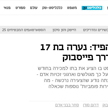
משפט
כלכליסט-טק
עולם
ספורט
פנאי
שירים ומדריכים
הייטק והון סיכון
הסטארטאפים המבטיחים 25
קונים קטינים מהפיד: נערה בת 17
רך פייסבוק
 בו הציע את בתו למכירה בחודש
ל כך מגולשים וארגוני זכויות אדם -
ה נודע שהצעירה נרכשה - מה
רות פומביות" נוספות שכאלה
בוק
דרום סודן
סחר בבני אדם