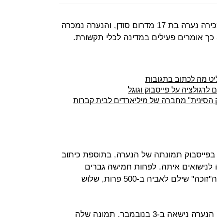
פייסבוק לא הסירה פוסט שהציעה למכירה נערה בת 17 מדרום סודן, והנערה נמכרה
 כך אומרים פעילים במדינה לכלי תקשורת.
יט מה לכתוב בתגובות
לרגולציה על פייסבוק וגוגל
ק הסינית" מחברה של מיליארדים לבית קברות
טובר פורסמה בפייסבוק תמונתה של הנערה, בתוספת כיתוב
ה לנישואים איתה. לפחות חמישה גברים
השתתפו ב"מכירה הפומבית", כאשר ה"זוכה" שילם לאביה ב-500 פרות, שלוש
לפי ארגון הצדקה Plan International, הנערה נישאה ב-3 בנובמבר. תמונה שלה