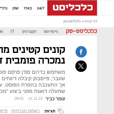
24/7
באזז
שוק
נדל"ן
דף הבית
כלכליסט-טק
כלכליסט-טק
גיימריסט
הקברניט
IT
מכ
נמכרה פומבית ד
משתמש בדרום סודן פרסם פוסט
שעבר; פייסבוק קיבלה דיווחים ע
אך התעכבה בהסרת הפוסט. עת
שמעלה דאגות מפני ביצוע "מכי
עומר כביר
08:51
21.11.18
רשתות חברתיות
פייס
תגיות: