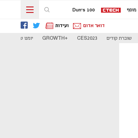
מוסף
Dun's 100
דואר אדום
ועידות
שוברת קודים
CES2023
+GROWTH
יומנו של סטארט