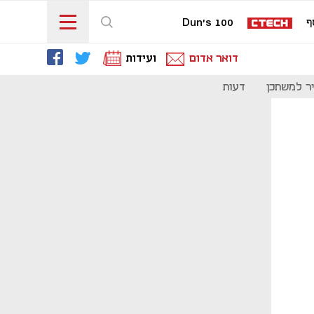
ף
Dun's 100
דואר אדום
ועידות
ר למשתכן
דעות