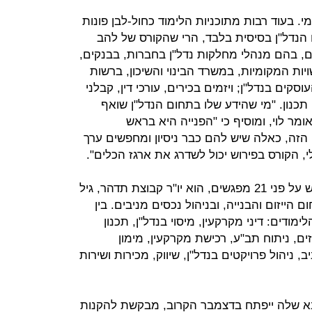
י. בעוד רבות מתוכניות הלימוד כחול-לבן פונות
 הנדל"ן בסיסית בלבד, הרי שהקורס של להב
ם, בהם מנהלי מחלקות נדל"ן בחברות, בבנקים,
יות המקומיות, במשרד הבינוי והשיכון, ברשות
ם בנדל"ן; ויזמים בכירים, עורכי דין, קבלני
י תכנון. "מי שהידע שלו בתחום הנדל"ן שואף
ומר לוי, ומוסיף כי "הפנייה היא בראש
זה, כאלה שיש להם כבר ניסיון ומחפשים ערך
 הקורס בפירוש יכול לשדרג את ארגז הכלים".
המנהל המקצועי של הקורס, המתפרש על פני 21 מפגשים, הוא יו"ר קבוצת תדהר, גיל
 הייזום והבנייה, ובניהול נכסים מניבים. בין
ודים: דיני מקרקעין, מיסוי בנדל"ן, תכנון
וזים, ניתוח תב"ע, רכישת מקרקעין, מימון
, ניהול פרויקטים בנדל"ן, שיווק, מכירות ושירות
בא שלה ייפתח בדצמבר הקרוב, מבקשת להקנות