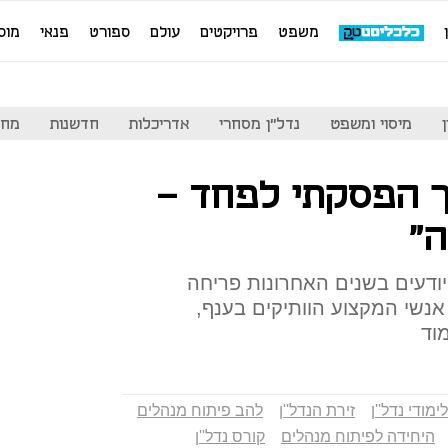
משפט
פרויקטים
עולם
ספורט
פנאי
מוס
מיסוי ומשפט
נדל"ן מסחרי
אדריכלות
חדשנות
מחי
כך הפסקתי לפחד -
"
יודעים בשנים האחרונות פריחה
נשי המקצוע הוותיקים בענף,
וד
לימודי נדל''ן
זירת הנדל''ן
להב פיתוח מנהלים
היחידה לפיתוח מנהלים
קורס נדל''ן