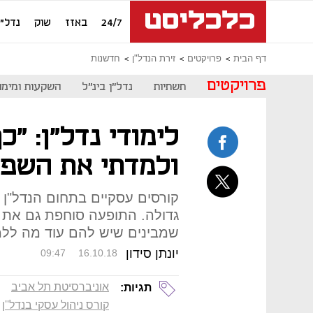
24/7
באזז
שוק
נדל"ן
דף הבית
פרויקטים
זירת הנדל"ן
חדשנות
פרויקטים
תשתיות
נדל"ן בינ"ל
השקעות ומימון
לימודי נדל"ן: "
ולמדתי את השפה
קורסים עסקיים בתחום הנדל"ן 
גדולה. התופעה סוחפת גם את א
שמבינים שיש להם עוד מה ללמ
יונתן סידון
09:47
16.10.18
אוניברסיטת תל אביב
תגיות:
קורס ניהול עסקי בנדל''ן