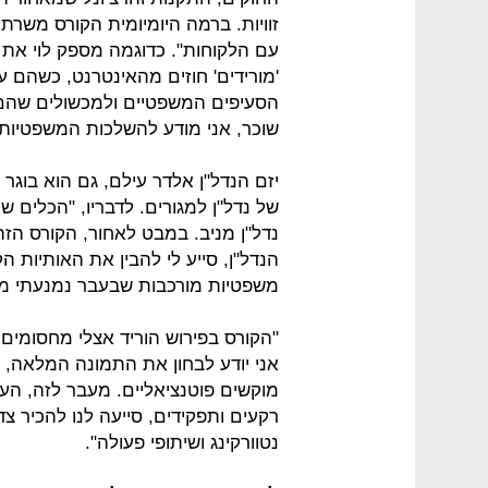
זוויות. ברמה היומיומית הקורס משרת
עם הלקוחות". כדוגמה מספק לוי את ת
'מורידים' חוזים מהאינטרנט, כשהם 
הסעיפים המשפטיים ולמכשולים שהם י
שוכר, אני מודע להשלכות המשפטיות, ו
יזם הנדל"ן אלדר עילם, גם הוא בו
של נדל"ן למגורים. לדבריו, "הכלים ש
נדל"ן מניב. במבט לאחור, הקורס הז
הנדל"ן, סייע לי להבין את האותיות 
משפטיות מורכבות שבעבר נמנעתי מל
"הקורס בפירוש הוריד אצלי מחסומים ש
אני יודע לבחון את התמונה המלאה, 
מוקשים פוטנציאליים. מעבר לזה, הע
רקעים ותפקידים, סייעה לנו להכיר צד
נטוורקינג ושיתופי פעולה".