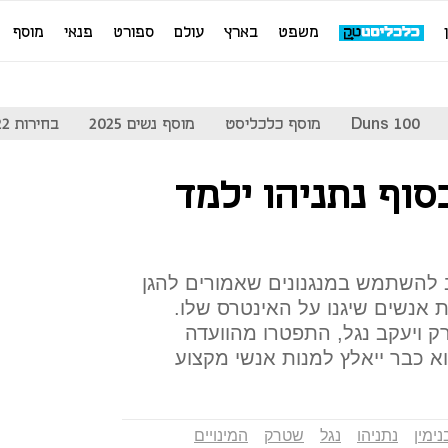
משפט
בארץ
עולם
ספורט
פנאי
מוסף
Duns 100
מוסף כלכליסט
מוסף נשים 2025
בחירות 2022
סוף נתניהו ילמד
להשתמש במנגנונים שאמורים להגן
ת אנשים שיגנו על האינטרס שלו.
ק ויעקב נגל, התפטרו מהוועדה
 כבר ייאלץ למנות אנשי מקצוע
נימין
נתניהו
נגל
שטרק
המינויים