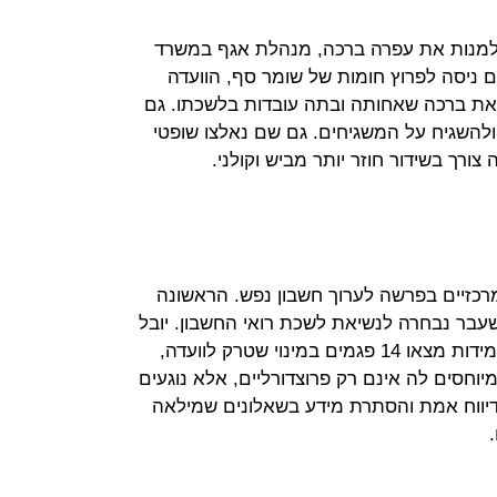
ך למנות את עפרה ברכה, מנהלת אגף במשרד
ם ניסה לפרוץ חומות של שומר סף, הוועדה
 את ברכה שאחותה ובתה עובדות בלשכתו. גם
להשגיח על המשגיחים. גם שם נאלצו שופטי
צורך בשידור חוזר יותר מביש וקולני.
מרכזיים בפרשה לערוך חשבון נפש. הראשונה
עבר נבחרה לנשיאת לשכת רואי החשבון. יובל
יועז ורפי נץ צנגוט מהתנועה לטוהר המידות מצאו 14 פגמים במינוי שטרק לוועדה,
וחסים לה אינם רק פרוצדורליים, אלא נוגעים
־דיווח אמת והסתרת מידע בשאלונים שמילאה