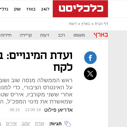
24/7
באזז
שוק
נדל"ן
דף הבית
בארץ
דעות
בארץ
משפט
רכב
דעות
קריירה
תיירות
ועדת המינויים: ב
לקח
ראש הממשלה מנסה שוב ושוב 
על האינטרס הציבורי, כדי למנו
אחרי ששני מקורביו, איריס שטר
שמאשרת את מינוי המפכ"ל, הוא
אדריאן פילוט
08:15
13.09.18
ועדת
יעקב
איריס
ב
תגיות: