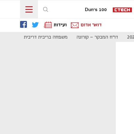
Dun's 100
דואר אדום
ועידות
דו"ח המבקר - קורונה
משפחה בריבית דריבית
תקשורת