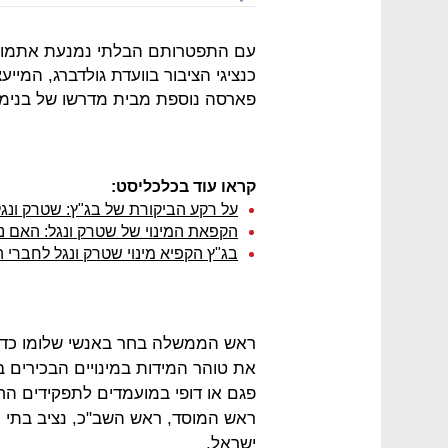
עם התפטרותם הבלתי נמנעת אתמול ש
כנציגי הציבור בוועדת גולדברג, המיי
פארסה נוספת מבית מדרשו של בנימין
קראו עוד בכלכליסט:
על רקע הביקורת של בג"ץ: שטרק ונגל
הקפאת המינוי של שטרק ונגל: האם נת
בג"ץ הקפיא מינוי שטרק ונגל לחברי ה
ראש הממשלה בחר באנשי שלומו כדי ש
את טוהר המידות במינויים הבכירים 
פגם או דופי במועמדים לתפקידים ה
ראש המוסד, ראש השב"כ, נציב בתי ה
ישראל.