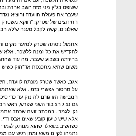
לנשיאות הלשכה, וגם אם היו מעידות
ששופט בג”ץ מני מזוז חשב אחרת ובת
שעבר את פעולת הוועדה והוציא נגדה צ
התירוצים של שטרק: "דווקא משטרק ש
שאלונים, קשה לקבל טענה ש'לא הבנת
אתמול ניסתה שטרק למזער נזקים וה
להקדיש את כל זמנה ללשכה. אלא ש
בחירתה בשבוע שעבר. מה עוד שהחבר
משום שהיא מתכנסת אד־הוק כשיש מינ
אגב, כאשר שטרק מונתה לוועדה, היא 
על מחסור אפשרי בזמן. אלא שאתמו
המבישה הזו גורם לה נזק עד כדי סי
גם נציג הציבור השני שפרש, ראש המט
נקי לגמרי. במכתב זועם שכתב אתמול ג
אלא שיש טיעון קובע שאינו אבסורדי. 
כשהשיב בשאלון שהוא מנותק לגמרי 
נתניהו לקיים משא ומתן רגיש עם מ