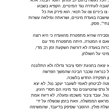
, הכל נעשה בתום לב ומתוך חוסר הבנה. אלא
גובה לעתירה נגד המינויים, הקפיא בשבוע
ו ביניים וצו על תנאי. הוא פירק את כל
ישבה בוועדת מינויים, ושראתה ומילאה עשרות
י'", פסק.
סבירה שהיא מתפטרת מהוועדה כי היא רוצה
אם זו המטרה, היתה מתפטרת מיד עם
ות בוועדה לא דורשת השקעת זמן רב מדי,
וי על השולחן.
יצאה בחגיגת יחסי ציבור גדולה ולא התלוננה
ל כנראה שכבר הבינה שהמשך הפרשה
כון תפקידה החדש בלשכה.
ה לביטחון לאומי לשעבר יעקב נגל, לא יצא
רס שהטיעונים נגד מינויו הם חסרי היגיון.
נגל, עובד ציבור משכמו ומעלה, לא דיווח אמת
מראש הממשלה, וזאת בזמן שנשלח על ידי
משלת פולין. ההסבר שסיפק בדיעבד, שהמשימה