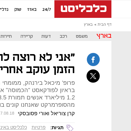
24/7
באזז
שוק
נדל"ן
דף הבית
בארץ
בארץ
משפט
רכב
דעות
קריירה
תיירות
"אני לא רוצה ל
הזמן עוקב אחרי"
פרופ' מיכאל בירנהק, ממומחי 
בראיון לפודקאסט "הכמוסה" אי
מהסופרמרקט שאנחנו קונים בו
קרן צוריאל ואורי פסובסקי
7.08.18
פרטיות
כלכליסט באינ
תגיות: