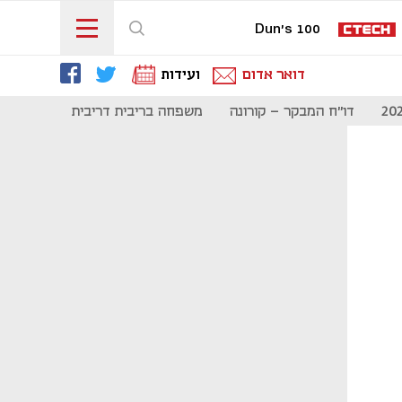
Dun's 100
דואר אדום
ועידות
דו"ח המבקר - קורונה
משפחה בריבית דריבית
תקשורת