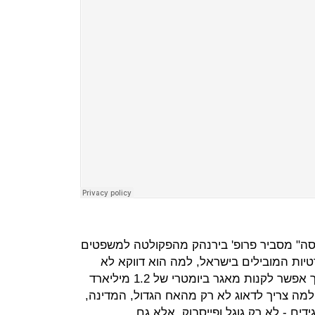
וסה" מסביר פרופ' בירנהק מהפקולטה למשפטים
יות המובילים בישראל, למה הוא דווקא לא
חושש לתת טביעת כף יד בנתב"ג; איך אפשר לקנות מאגר ביומטרי של 1.2 מיליארד
למה צריך לדאוג לא רק מהאח הגדול, המדינה,
ם - לא רק גוגל ופייסבוק, אלא גם