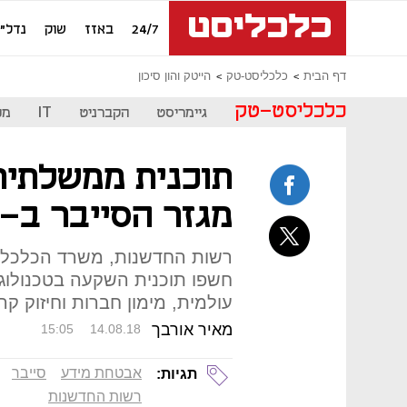
24/7
באזז
שוק
נדל"ן
דף הבית
כלכליסט-טק
הייטק והון סיכון
כלכליסט-טק
גיימריסט
הקברניט
IT
מכ
תוכנית ממשלתי
מגזר הסייבר ב-90 מיליון שקל
רשות החדשנות, משרד הכלכלה 
חשפו תוכנית השקעה בטכנולוגי
עולמית, מימון חברות וחיזוק 
מאיר אורבך
15:05
14.08.18
אבטחת מידע
סייבר
תגיות:
רשות החדשנות