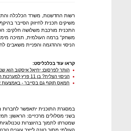
רשות החדשנות, משרד הכלכלה והתעש
התכנית מורכבת משלושה חלקים: השק
משחק" ברמה העולמית, תמיכה מימו
הניסוי וההדגמה והפניית משאבים לח
קראו עוד בכלכליסט:
הותר לפרסום: יחיאל איסקוב הוא שנאש
הניסוי הצליח? בן 11 פרץ למערכות הצבעה ממשלתיות בארה"ב
חמאס תוקף גם בסייבר - באמצעות אפ
במסגרת התוכנית יתאפשר לחברות 
בשני מסלולים מרכזיים: הראשון: תמיכ
שמטרתו לתמוך בהיווצרות טכנולוגיו
העולמי מתוך כוונה לייצר עוגנים טכנ