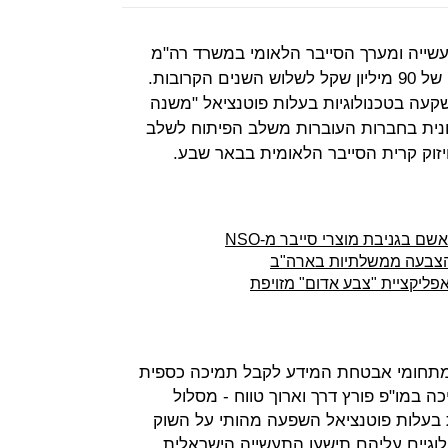
ייה ומערך הסייבר הלאומי במשרד רה"מ
משיקים תכנית לחיזוק הסייבר בהיקף של 90 מיליון שקל לשלוש השנים הקרובות.
עה בטכנולוגיות בעלות פוטנציאל "משנה
נית בחברות העוברות משלב הפיתוח לשלב
יזוק קרית הסייבר הלאומית בבאר שבע.
ם בגניבת מוצרי סייבר מ-NSO
ליקציית "צבע אדום" מזויפת
מתחומי אבטחת המידע לקבל תמיכה כספית
ה במו"פ פורץ דרך וארוך טווח - מסלול
ת בעלות פוטנציאל השפעה מהותי על השוק
ולוגיים עליהם תישען התעשייה הישראלית