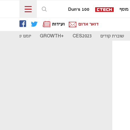
מוסף
Dun's 100
דואר אדום
ועידות
שוברת קודים
CES2023
+GROWTH
יומנו של סטארט