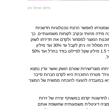
צילום: אוראל כהן
 שמטרתו לאפשר הרצת טכנולוגיות חדשניות
נה מידה מהותי ובקרב לקוחות משמעותיים. כך
כנות המוצר למסחור ולקדם את חדירתו לשוק
באמצעות יישומו באתר הניסוי. במסגרת מסלול זה ניתן לקבל עד 30% ועד מיליון
שקל לפיילוט בודד בארץ, עד 50% ועד 1.5 מיליון שקל לפיילוט בודד בחו"ל ועד 50%
תחו מוצר/שירות שטרם הושק ואשר עדין נמצא
וגית" מטרת התוכנית היא לקדם חברות סייבר
ידוא במעבדה להגעה להוכחה ממשית של המוצר
 לחדשנות יקדמו במשותף יצירה של זירות
מציה דיגיטלית משמעותית שחושפת אותם