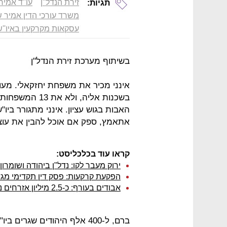
זירת הנדל''ן
עו''ד אמיר
תגיות:
משרד עורכי הדין אמיר ש
עסקאות מקרקעין באיו''ש
בשיתוף מערכת זירת הנדל"ן
אינני מכיר את משפחת יחזקאלי. מע
בשכנות אליה, ו
האבות בגוש עציון. אינני מתגורר ביו
אתאמץ, ספק אם אוכל להבין את עוצ
קראו עוד בכלכליסט:
ירוק מעבר לקו: נדל"ן ביהודה ושומרון
הפקעת קרקעות: פסק דין תקדימי מגדי
אבודים בעורף: כ-2.5 מיליון אזרחים נמצאים ללא מיגון תקני
ברם, ל-400 אלף היהודים שגר