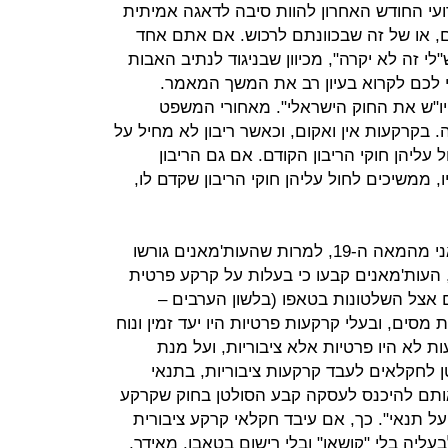
רועי החודש האחרון להוות סיבה לדאגה אמיתית
 או של זה שבכוונתם לרכוש. אם אתם אחד
 זה לא יקרה", מכיוון שבניגוד לנתיב האבות
י לכם לקרוא בעיון רב את המשך המאמר.
ו"ש את החוק הישראלי". מאחורי המשפט
קרקעות אין ואקום, וכאשר ריבון לא מחיל על
עליהן חוקי הריבון הקודם. אם גם הריבון
 ממשיכים לחול עליהן חוקי הריבון שקדם לו,
כך קרה, שביו"ש חל עדיין חוק עות'מאני מהמאה ה-19, למרות שהעות'מאנים גורשו
קיצור נמרץ, העות'מאנים קבעו כי בעלות על קרקע פרטית
 אצל השלטונות בטאפו (בלשון הערבים –
 מסים, ובעלי קרקעות פרטיות היו יעד זמין ונוח
 לא היו פרטיות אלא ציבוריות, ועל מנת
לחקלאים לעבד קרקעות ציבוריות, בתנאי
אותם להיכנס לעסקה קבע הסולטן בחוק שקרקע
על תנאי". כך, אם עיבד חקלאי קרקע ציבורית
ליה בלי "קושאן" ובלי רישום בטאבו. מאידך,