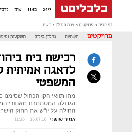
24/7
באזז
שוק
נדל"ן
דף הבית
פרויקטים
זירת הנדל"ן
דעות
פרויקטים
תשתיות
נדל"ן בינ"ל
השקעות ומימון
רכישת בית ביהוד
לדאגה אמיתית ל
המשפטי
מהו תוואי הקו הכחול שסימנו 
הגדולה המסתתרת מאחורי המש
החילה על יו"ש את החוק הישרא
אמיר שושני
11:16
16.07.18