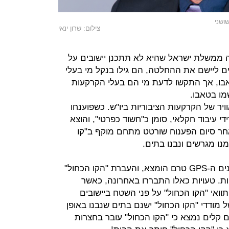
ושני
צילום: שרון ינאי
 ממשלת ישראל שהיא לא תתכנן יישובים על
ם ליישם את ההחלטה, הם גילו בנקל מי בעלי
בו, אך התקשו לדעת מי הם בעלי הקרקעות
מו בטאבו.
יר של הקרקעות הציבוריות ביו"ש. כשפוענחו
 עיבוד חקלאי, סומן כ"חשוד כפרטי", והוצא
אחר סיום הפענוח שורטט מתחם מוקף ב"קו
מנו מגרשים ונבנו בתים.
נשמע פשוט? מתברר שלא. באותן שנים ה-GPS טרם הומצא, והעברת "הקו הכחול"
. טעויות כאלו התבררו באחרונה, כאשר
ואי "הקו הכחול" על פני השטח ביישובים
 מודדי "הקו הכחול" ישנם בתים שנבנו באופן
ם קלים נמצא כי "הקו הכחול" עובר בחצרות