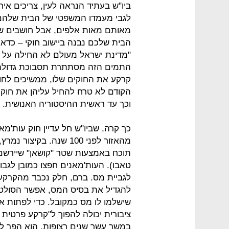
ביו"ש בעתיד הנראה לעין, צריכים אי
לגבי מעמדו המשפטי של הבית שלהם,
מאותם מאות אלפים, אבל חושבים ש"לי
הבית שלכם נבנה ביישוב חוקי – כדא
"מדינת ישראל מעולם לא החילה על י
התמים הזה מסתתרת תסבוכת גדולה. ב
קרקע את החוקים שלו, ממשיכים לחול 
הקודם לא טרח להחיל עליהן את חוקיו,
וכך עד ראשית ההיסטוריה האנושית.
מהאזור לפני 100 שנה. ב
תוכח באמצעות שטר "קושאן" שיירשם
טאבו). העות'מאנים חפצו כמובן לגבות
לגביית מס. ברם, חלק נכבד מהקרקעות
להגדיל את בסיס המס, אפשר הסולטן 
שישלמו לו מס כמקובל. כדי לפתות 
ציבורית יכולה להפוך ל"קרקע פרטית 
במשך עשר שנים רצופות, הוא הפך לבע