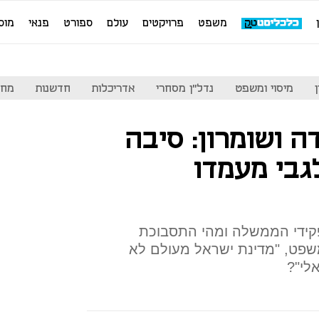
משפט
פרויקטים
עולם
ספורט
פנאי
מוס
מיסוי ומשפט
נדל"ן מסחרי
אדריכלות
חדשנות
מחי
ה ושומרון: סיבה
גבי מעמדו
פקידי הממשלה ומהי התסבוכת
פט, "מדינת ישראל מעולם לא
לי"?