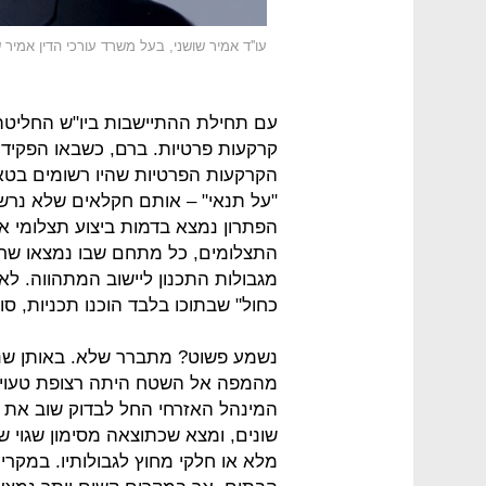
עו''ד אמיר שושני, בעל משרד עורכי הדין אמיר ש
עם תחילת ההתיישבות ביו"ש החליטה
קרקעות פרטיות. ברם, כשבאו הפקידי
הקרקעות הפרטיות שהיו רשומים בטא
"על תנאי" – אותם חקלאים שלא נרש
הפתרון נמצא בדמות ביצוע תצלומי אוו
התצלומים, כל מתחם שבו נמצאו שרידי
מגבולות התכנון ליישוב המתהווה. ל
כחול" שבתוכו בלבד הוכנו תכניות, סו
מהמפה אל השטח היתה רצופת טעויות
המינהל האזרחי החל לבדוק שוב את תו
שונים, ומצא שכתוצאה מסימון שגוי של
מלא או חלקי מחוץ לגבולותיו. במקרי