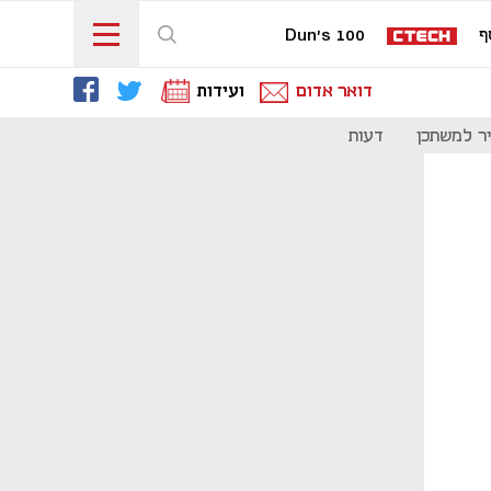
ף
Dun's 100
דואר אדום
ועידות
ר למשתכן
דעות