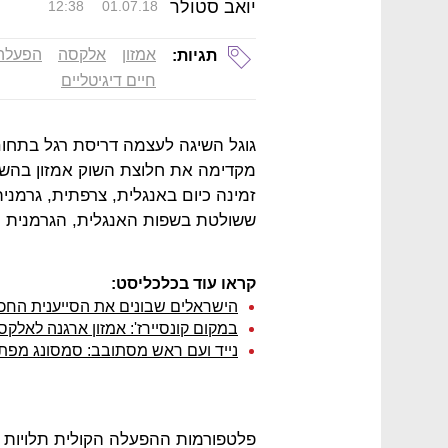
יואב סטולר
12:38
01.07.18
אמזון
אלקסה
הפעלה 
תגיות:
חיים דיגיטליים
גוגל השיגה לעצמה דריסת רגל בתח
מקדימה את חלוצת השוק אמזון בהש
זמינה כיום באנגלית, צרפתית, גרמני
ששולטת בשפות האנגלית, הגרמנית וה
קראו עוד בכלכליסט:
הישראלים שבונים את הסייענית החכמה
במקום קונסיירז': אמזון ארגנה לאלק
נייד ועם ראש מסתובב: סמסונג מפתח
פלטפורמות ההפעלה הקולית תלויות ב