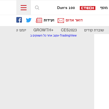
מוסף
Dun's 100
דואר אדום
ועידות
שוברת קודים
CES2023
+GROWTH
יומנו של סטארט
עקוב אחר כל השווקים ב-TradingView