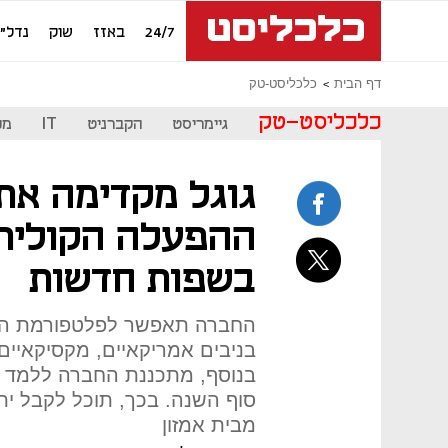
24/7
באזז
שוק
נדל"ן
דף הבית
כלכליסט-טק
כלכליסט-טק
גיימריסט
הקברניט
IT
מכ
גוגל מקדימה את 
ההפעלה הקולית,
בשפות חדשות
החברה תאפשר לפלטפורמת הה
בניבים אמריקאיים, מקסיקאיים
סוף השנה. בכך, תוכל לקבל י
מבית אמזון