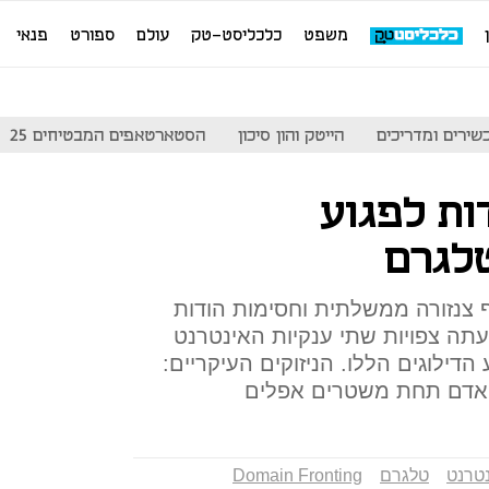
משפט
כלכליסט-טק
עולם
ספורט
פנאי
שירים ומדריכים
הייטק והון סיכון
הסטארטאפים המבטיחים 25
דות לפגוע
לגרם
 צנזורה ממשלתית וחסימות הודות
 עתה צפויות שתי ענקיות האינטרנט
דילוגים הללו. הניזוקים העיקריים:
ת אדם תחת משטרים אפלים
נטרנט
טלגרם
Domain Fronting