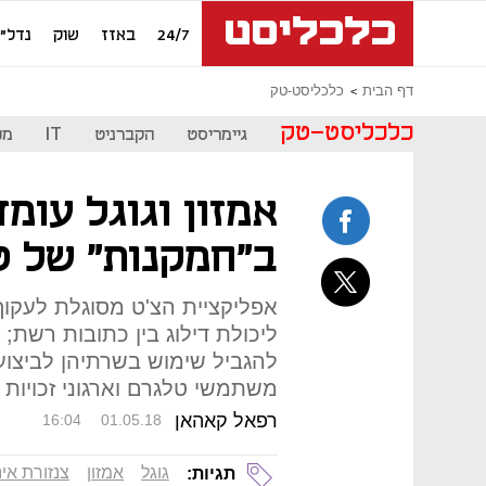
24/7
באזז
שוק
נדל"ן
דף הבית
כלכליסט-טק
כלכליסט-טק
גיימריסט
הקברניט
IT
מכ
אמזון וגוגל עומ
ב"חמקנות" של ט
אפליקציית הצ'ט מסוגלת לעקוף
ליכולת דילוג בין כתובות רשת;
להגביל שימוש בשרתיהן לביצוע ה
משתמשי טלגרם וארגוני זכויו
רפאל קאהאן
16:04
01.05.18
גוגל
אמזון
צנזורת אי
תגיות: