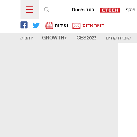
מוסף
Dun's 100
דואר אדום
ועידות
שוברת קודים
CES2023
+GROWTH
יומנו של סטארט