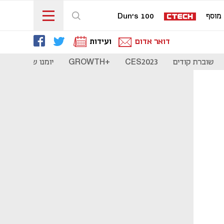
מוסף
Dun's 100
דואר אדום
ועידות
שוברת קודים
CES2023
+GROWTH
יומנו של סטארט