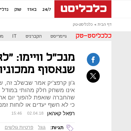
24/7
באזז
שוק
נדל"ן
דף הבית
כלכליסט-טק
כלכליסט-טק
גיימריסט
הקברניט
IT
מכ
מנכ"ל וויימו: "ל
שנאסוף ממכוניות
ג'ון קרפצ'יק אמר שבשלב זה, ש
אינו משחק חלק מהותי במודל הע
שהחברה שואפת להפוך יום אחד 
כי לא חשף יעדים או לוחות זמנ
רפאל קאהאן
15:46
02.04.18
גוגל
פרטיות גולשים
תגיות: