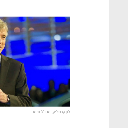
ג'ון קרפצ'יק, מנכ"ל וויימו