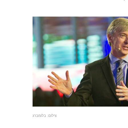
צילום: בלומברג