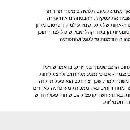
ך נשמעת מעט תלושה בימינו; יותר ויותר
השביח את עסקיהן. ההבטחה נראית עקרה
ה-אחות של גוגל, שמידע למיקוד פרסום מקוון
טונומיות
הן בגדר קהל שבוי, שיכול לצרוך תוכן
ווה הזדמנות פז לגוגל ושותפותיה.
ם הרכב שנערך בניו יורק, בו אמר שוויימו
בעצמה - אם כי נמנע מלהרחיב ולהציג לוחות
שונה למדי, שכן ייצור רכב הוא פעילות יקרה
יצר מתח רווחים נאה ממכירת מערכותיה לאחרים
. באירוע חשף קרפצ'יק גם שיתוף פעולה חדש
וקרה חשמליות.