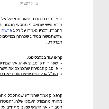
ג'ון קרפצ'יק
וויימו, חברת הרכב האוטונומי של אל
מידע אישי שתאסוף מנוסעי המכוניות ש
החברה. דבריו נאמרו על רקע
פרשת קי
שהשתמשה במידע שכרתה מפייסבוק 
הברקזיט.
קראו עוד בכלכליסט:
שערוריית פייסבוק: או-הו, איך שמידע
פייסבוק הבטיחה שתצמצם את גישת 
מנכ"ל אפל: היינו עושים טונות של כסף
קרפצ'יק אמר שהמידע שמתקבל מהנסי
מהותי מהמודל העסקי שלה. "המטרה ש
הסביר - אך הדגיש שאינו מתחייב על