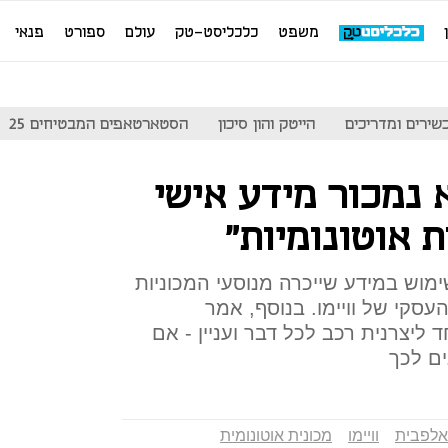
משפט
כלכליסט-טק
עולם
ספורט
פנאי
שירים ומדריכים
הייטק והון סיכון
הסטארטאפים המבטיחים 25
א נמכור מידע אישי
 אוטונומיות"
ימוש במידע שייכרה מנוסעי המכוניות
סקי של וויימו. בנוסף, אמר
ליצרנית רכב לכל דבר ועניין - אם
ים לכך
אלפבית
וויימו
מכונית אוטונומית