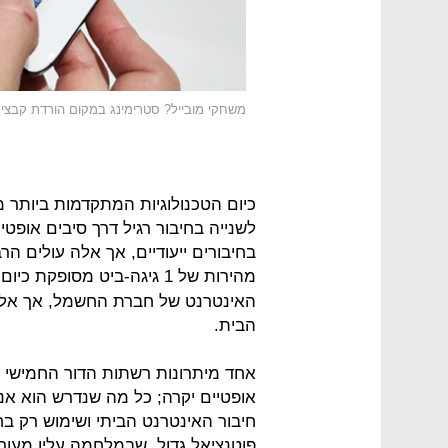
משחקי מובייל? סטרימינג במקום הורדת קבצי
לשנייה בחיבור רגיל דרך סיבים אופטי
בחיבורים ייעודיים, אך אלה עולים ה
מהירות של 1 גיגה-ביט מסופקת כיום רק בתשתית של אנ
האינטרנט של חברת החשמל, אך אלה 
הבית.
אחד מיתרונות רשתות הדור החמישי 
אופטיים יקרה; כל מה שנדרש הוא אנט
חיבור האינטרנט הביתי ושימוש רק בח
פוטנציאל גדול, שבמלחמה עליו מעורב