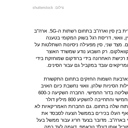
צילום: shutterstock
לאחרונה התגלתה המלחמה המסחרית בין סין וארה"ב בתחום רשתות ה-5G. ארה"ב
וואווי, דריסת רגל בשוק המקומי בטענה
ם. מצד שני, סין מפעילה ניסיונות השתלטות על
קוואלקום. רק השבוע נודע שמשרד האוצר
רכישת האחרונה בידי ברודקום שמוחזקת בידי
מריקאים עובד במקביל גם עבור הסינים.
הם ארבעת השמות החזקים בתחום התקשורת
וואוי ו-ZTE הן המקבילות הסיניות שלהן. וואווי נחשבת כיום האויב
מספר אחת של ארה"ב במאבק על השליטה בדור החמישי. החברה השקיעה כ-600
מיליון דולר מאז 2009 בפיתוח הדור החמישי והתחייבה להשקיע 800 מיליון דולר
וח שלה בתחום. גם החברות האמריקאיות לא
 אף העלו בכירים בממשל הצעה לסבסד את
 בארה"ב. מדובר בצעד חריג עבור ממשל בעל
וביל אותו דונלד טראמפ, דוגמה לעד כמה