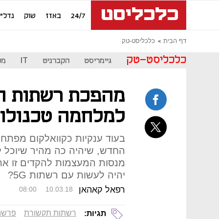
24/7
באזז
שוק
נדל"ן
דף הבית
כלכליסט-טק
כלכליסט-טק
גיימריסט
הקברניט
IT
מכ
למלחמה טכנולוגי
בעוד ענקיות כקוואלקום מפתח
החדש, שיהיה כה מהיר שיוכל ל
מנסות המעצמות להקדים זו את 
יהיה לעשות עם רשתות 5G?
רפאל קאהאן
08:00
10.03.18
רשתות תקשורת
פרשנ
תגיות: