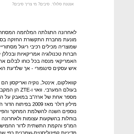
אנטנת סלולר. סיבים? מי צריך סיבים?
מונעת מחברת התקשורת החזקה בסין, 
שמוצריה מכילים רכיבי ריגול מסתוריי
חברות טכנולוגיה אמריקאיות ובכללן 
האמריקאי מנסה בכל כוחו לבלום את 
איש עסקים סינגפורי - אך שלדעת הא
קוואלקום, אינטל, נוקיה ואריקסון 
בעולם המערבי. 
נוספים השנה להשלמת המחקר והפית
בוחלות בהשקעות עצומות ולאחרונה
המו''פ והקמת התשתית לדור החמישי
מדיניות קפיטליסטית-שמרנית כפי שמ