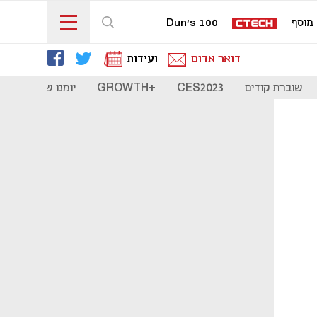
מוסף
Dun's 100
דואר אדום
ועידות
שוברת קודים
CES2023
+GROWTH
יומנו של סטארט