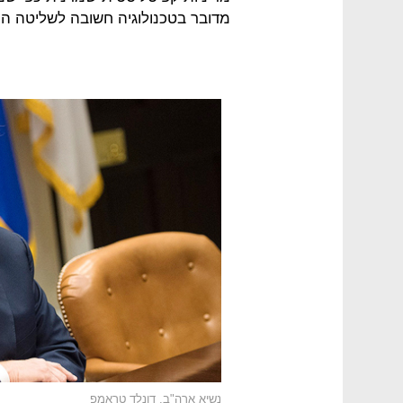
מדובר בטכנולוגיה חשובה לשליטה הע
נשיא ארה"ב, דונלד טראמפ