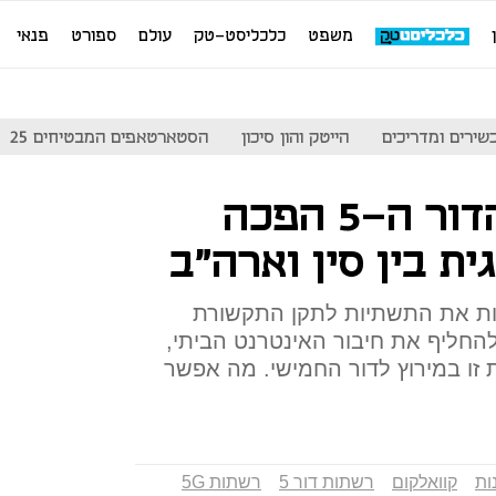
משפט
כלכליסט-טק
עולם
ספורט
פנאי
שירים ומדריכים
הייטק והון סיכון
הסטארטאפים המבטיחים 25
מהפכת רשתות הדור ה-5 הפכה
ת בין סין וארה"ב
ות את התשתיות לתקן התקשורת
החליף את חיבור האינטרנט הביתי,
זו במירוץ לדור החמישי. מה אפשר
ות
קוואלקום
רשתות דור 5
רשתות 5G