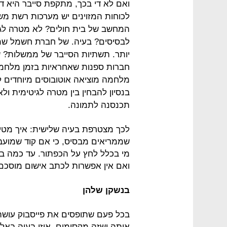
ואם לא די בכך, מתקפת סייבר היא ד
לכוחות המזוינים יש מערכות רשת מש
המחשב של בית חולים? לא מטרה ל
לבסיסים? בעיה. של חברת חשמל שמ
יותר. תשתיות הסייבר של ממשלות? 
חברות ספנות שאחראיות בזמן מלחמה
מלחמה מוציאה אוטובוסים מיוחדים לח
בנסיון להבחין בין מטרה לגיטימית ו
תכנסנה לתמונה.
לכך מצטרפת בעיה שלישית: איך מטי
שממריאים מבסיס, כי אם קוד שמועבר
מי בכלל לחץ על הכפתור. עד כמה ב
ואם אין אפשרות לכתב אישום מוסכם, 
בנשקן שלהן
בכל פעם שתופסים את פייסבוק עושה
אותה ושזה מקסימום, איזו בעיה באל