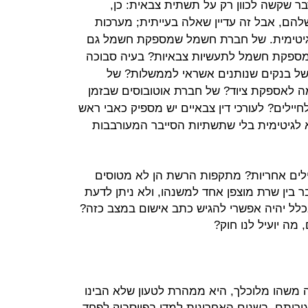
בר שקשה לכוון רק על תשתית צבאית: כן,
להם, אבל זה עדיין שאלה בעייתית; מערכות
גיטימית. של חברת חשמל שמספקת חשמל גם
ספקת חשמל לתעשיות צבאיות? בעיה סבוכה
של בנקים שנותנים אשראי לממשלות? של
 לאספקת ציוד? של חברת אוטובוסים שבזמן
יילים? לעורכי דין צבאיים יש מספיק כאבי ראש
לא לגיטימית בלי שתשתיות הסייבר המעורבבות
לים אחריות? מתקפות הרשת הן לא מטוסים
 בין שרת מוצפן אחד למשנהו, ולא ניתן לדעת
כלל יהיה אפשרי להגיש כתב אישום במצב כזה?
מה יועיל לנו חוק?
 משהו מלוכלך, היא ממהרת לטעון שלא הבינו
גוריתם. בשנים האחרונות למדו בפייסבוק לפחד