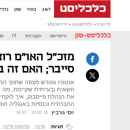
24/7
באזז
שוק
נדל"ן
דף הבית
כלכליסט-טק
דו"ח טכנולוגי
כלכליסט-טק
גיימריסט
הקברניט
IT
מכ
מזכ"ל האו"ם רו
סייבר; האם זה 
אנטוניו גוטרש מצפה שחוקי ה
חשאית ובעייתית שקיימת, מה 
את הנהלת פייסבוק, איך לוקח
החברתית וכנסיות באנגליה הופכות
יוסי גורביץ
16:43
20.02.18
סייבר
מלחמת סייבר
תגיות: