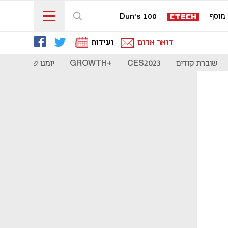
מוסף
Dun's 100
דואר אדום
ועידות
שוברת קודים
CES2023
+GROWTH
יומנו של סטארט