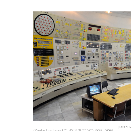
י פוטין
צילום: יובקו למברב (Yovko Lambrev CC-BY-3.0)