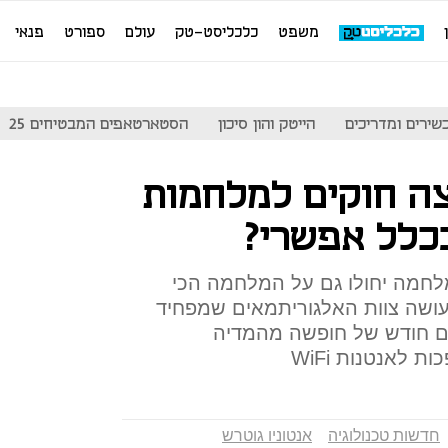
משפט
כלכליסט-טק
עולם
ספורט
פנאי
שירים ומדריכים
הייטק והון סיכון
הסטארטאפים המבטיחים 25
צה חוקים למלחמות
בכלל אפשרי?
מלחמה יחולו גם על המלחמה הכי
עושה צוות האלגוריתמאים שמפחיד
ים חודש של חופשה מהמדיה
 לאנטנות WiFi
חדשות טכנולוגיה
אנטוניו גוטרש