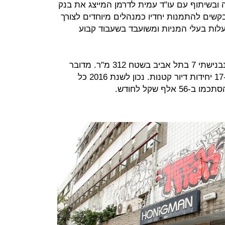
בשיתוף עם עו"ד עמית לדרמן המייצג את בנק
שים להתמנות יחדיו כמנהלים מיוחדים לצורך
לות בעלי המניות ומשועבד בשעבוד קבוע
על פי הפירוט הנכס ממוקם ברחוב בנבנישתי 7 בתל אביב בשטח 312 מ"ר. מדובר
בבניין מגורים בן 4 קומות, המחולק ל-17 יחידות דיור קטנות. נכון לשנת 2016 כל
לף שקל לחודש.