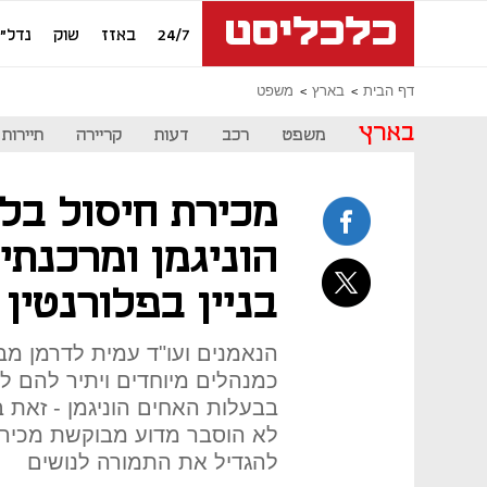
24/7
באזז
שוק
נדל"ן
דף הבית
בארץ
משפט
בארץ
משפט
רכב
דעות
קריירה
תיירות
מכירת חיסול בלי
הוניגמן ומרכנתי
בניין בפלורנטין
הנאמנים ועו"ד עמית לדרמן מב
בבעלות האחים הוניגמן - זאת 
לא הוסבר מדוע מבוקשת מכירה
להגדיל את התמורה לנושים