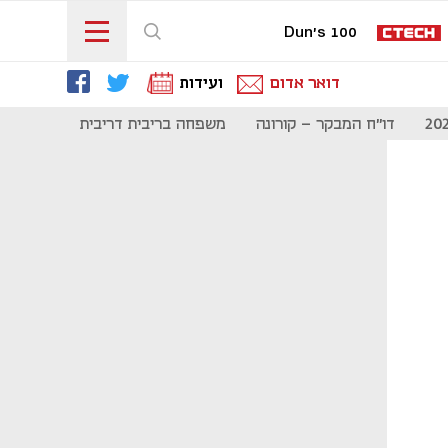
Dun's 100
דואר אדום
ועידות
דו"ח המבקר - קורונה
משפחה בריבית דריבית
תקשורת