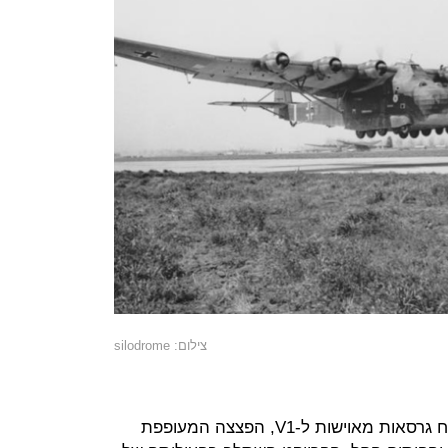
צילום: silodrome
בתגובה, שינו את השיטה והציעו לפתח גרסאות מאוישות ל-V1, הפצצה המעופפת