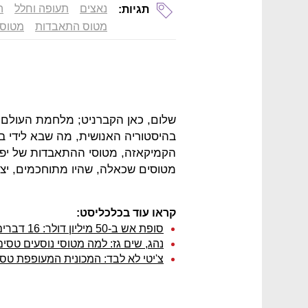
נאצים
תעופה וחלל
ה
תגיות:
מטוס התאבדות
מטוס נ
שלום, כאן הקברניט; מלחמת העולם 
בהיסטוריה האנושית, מה שבא לידי בי
הקמיקאזה, מטוסי ההתאבדות של יפן
מטוסים שכאלה, שהיו מתוחכמים, יצי
קראו עוד בכלכליסט:
סופת אש ב-50 מיליון דולר: 16 דברים שלא ידעתם על ה-F16i
נהג, שים גז: למה מטוסי נוסעים טסי
צ'יטי לא לבד: המכונית המעופפת טסה כבר 