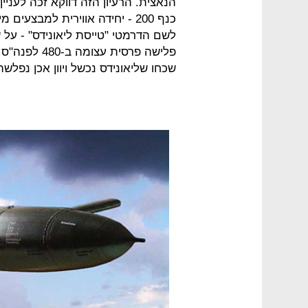
הנאצית. הרעיון הזה דווקא זכה לעני
כנף 200 - יחידה אווירית למבצ
לשם הדרמטי "טייסת ליאונידס" - על 
שכחו שליאונידס נכשל ויוון אכן נפלשה