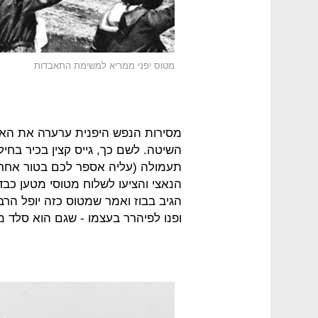
מטוס יפני ממריא למשימת התאבדות
מסירות הנפש היפנית ערערה את האמ
השיטה. לשם כך, גייס קצין בכיר בחיל 
תעמולה (עליה אספר לכם בטור אחר).
הנאצי והציעו לשלוח מטוסי מטען כבד
הגיב בבוז ואמר שמטוס כזה יופל הרב
ופנו לפיהרר בעצמו - שגם הוא סלד מה