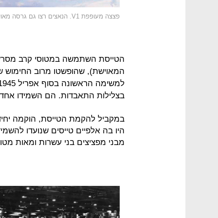
פצצה מעופפת V1. הנאצים רצו גם גרסה מאוישת
המאוישת), שהופשטו מרוב החימוש שלה
בצלילות התאבדות. הם השמידו אחד.
במקביל להקמת הטייסת, הוקמה יחידה
היו בה אלפיים טייסים שנועדו להשמי
מבני מפציצים בני עשרות ומאות מטו