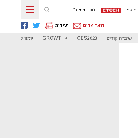
מוסף
Dun's 100
דואר אדום
ועידות
שוברת קודים
CES2023
+GROWTH
יומנו של סטארט