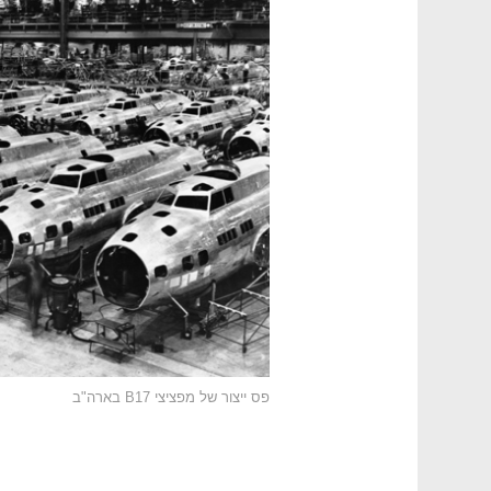
פס ייצור של מפציצי B17 בארה"ב