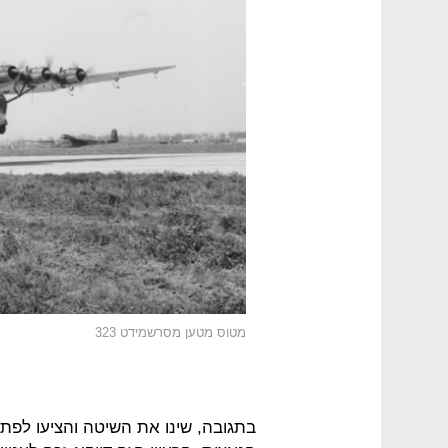
מטוס מטען מסרשמידט 323