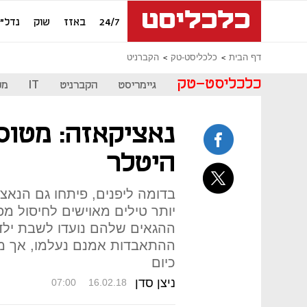
24/7
באזז
שוק
נדל"ן
דף הבית
כלכליסט-טק
הקברניט
כלכליסט-טק
גיימריסט
הקברניט
IT
מכ
נאציקאזה: מטוס
היטלר
בדומה ליפנים, פיתחו גם הנאצ
יותר טילים מאוישים לחיסול מפ
ההגאים שלהם נועדו לשבת ילד
ההתאבדות אמנם נעלמו, אך מש
כיום
ניצן סדן
07:00
16.02.18