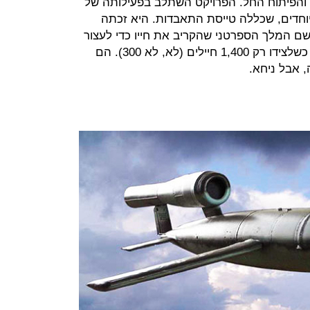
ין והפיתוח החל. הפרויקט השתלב בפעילותה של
עים מיוחדים, שכללה טייסת התאבדות. היא זכתה
שם המלך הספרטני שהקריב את חייו כדי לעצור
פלישה פרסית עצומה ב-480 לפנה"ס כשלצידו רק 1,400 חיילים (לא, לא 300). הם
, אבל ניחא.