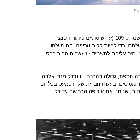
הטייסת השתמשה במטוסי קרב מסרשמידט 109 (עד שיסתיים פיתוח הפצצה
ם, כדי להיות קלים וזריזים. הם נשלחו
למשימה הראשונה בסוף אפריל 1945: היה עליהם להשמיד 17 גשרים סביב ברלין
 נוספת, גדולה בהרבה - זונדרקומנדו אלבה.
ד מטוסים; בעלות הברית שלחו כמעט בכל יום
סים, שטחנו את אירופה הכבושה עד דק.