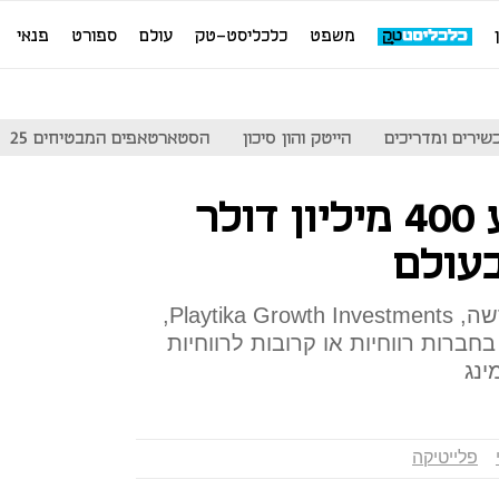
משפט
כלכליסט-טק
עולם
ספורט
פנאי
שירים ומדריכים
הייטק והון סיכון
הסטארטאפים המבטיחים 25
פלייטיקה תשקיע 400 מיליון דולר
עולם
ההשקעות יתבצעו דרך זרוע חדשה, Playtika Growth Investments,
רות רווחיות או קרובות לרווחיות
ינג
פלייטיקה