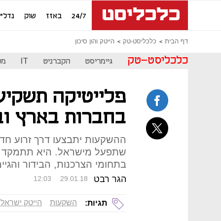
24/7
באזז
שוק
נדל"ן
דף הבית
כלכליסט-טק
הייטק והון סיכון
כלכליסט-טק
גיימריסט
הקברניט
IT
מכ
בחברות בארץ וב
שתפעל מישראל. היא תתמקד בחב
בתחומי הצרכנות, הבידור והגיימ
הגר רבט
12:03
29.01.18
השקעות
הייטק ישראלי
תגיות: