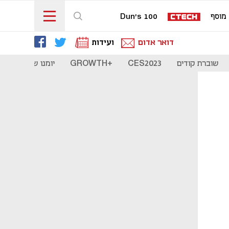
מוסף
Dun's 100
דואר אדום
ועידות
שוברת קודים
CES2023
+GROWTH
יומנו של סטארט