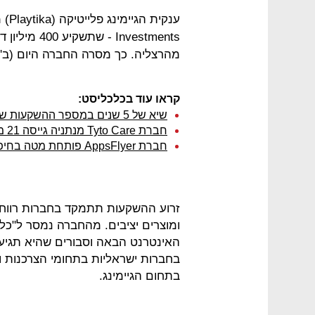
Investments 
מהרצליה. כך מסרה החברה היום (ב')
קראו עוד בכלכליסט:
שיא של 5 שנים במספר ההשקעות של הקרנות הישראליות
חברת Tyto Care מנתניה גייסה 21 מיליון דולר ממשקיע סיני
חברת AppsFlyer פותחת מטה בחיפה
זרוע ההשקעות תתמקד בחברות רווחיות
ומוצרים יציבים. מהחברה נמסר ל"כלכ
האינטרנט הבאה וסבורים שהיא תגיע
בחברות ישראליות בתחומי הצרכנות ו
בתחום הגיימינג.