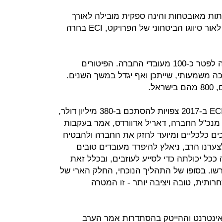
שתות מאובטחות והינה ספקית מובילה לאורך
שנים של גורמי ביטחון בארץ ובעולם. לאור סיווגו הביטחוני של הפרויקט, ECI בחרה
בחודש האחרון הודיעה ECI על כוונתה לפטר כ-100 מעובדי החברה. הפיטורים
כה משמעותי, שייתכן ואף יגדל במשך השנים.
כי הכנסות ECI ב-2017 צפויות להסתכם ב-380 מיליון דולר,
וואה ל-330 מיליון דולר ב-2016. מנכ"ל החברה, דאריל אדוורדס, אמר בעקבות
כים כלכליים ומיועד לחזק את החברה ולהבטיח
ערנו הרב, ניאלץ להיפרד מעובדים טובים
ל יכולתה כדי לסייע לעוזבים, ובכלל זאת
שו. בסופו של התהליך הנוכחי, החלק הארי של
ותית, טובה ויציבה יותר - זו המטרה
, האינטרנט וההייטק בהסתדרות אמר הערב