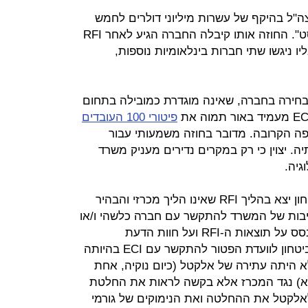
-2017 בחוזה של צה"ל בהיקף של עשרות מיליוני דולרים לחמש
שנים, כספק יחיד - כך נודע ל"כלכליסט". החוזה אותו קיבלה החברה הגיע לאחר RFI
יו ניגשו שתי חברות בינלאומיות נוספות,
בחירה בחברה, שאינה מוגדרת כמובילה בתחום
פיטורי 100 העובדים
ה הקרובה. מדובר בחוזה משמעותי עבור
. יצוין כי רק במקרים נדירים מעניק משרד
גיה.
ממשרד הביטחון נמסר: "משרד הביטחון יצא בהליך RFI שאינו הליך מכרזי והבהיר
ייבות של המשרד להתקשר עם חברה כלשהי ו/או
לצאת למכרז לביצוע הפרויקט. בהתבסס על תוצאות ה-RFI ועל חוות הדעת
המקצועית של צה"ל המליץ משרד הביטחון לוועדת הפטור להתקשר עם ECI בהיותה
א היתה עתירה של אלקטל (כיום נוקיה, אחת
חברות שהשתתפו ב-RFI, מ"א) נגד המכרז אלא בקשה לראות את החלטת
אלקטל את ההחלטה ואת הנימוקים של גורמי