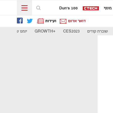
מוסף
Dun's 100
דואר אדום
ועידות
שוברת קודים
CES2023
+GROWTH
יומנו של סטארט