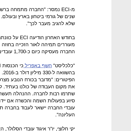
מ-ECI נמסר: "החברה מתמחה בר
שלא להגיב מעבר לכך".
מעוררים תמיהה לאור הזכייה בחוזה 
החברה מעסיקה כיום כ-1,700 עובדים, 800 מהם בישראל.
"כלכליסט"
חשף באפריל
בהש
הפיטורים: "מדובר בכורח הנובע מצר
את מקום העבודה של כולנו בעתיד. לצ
שתרמו רבות לחברה. ההנהלה תעשה ככ
סיוע בפעולות השמה והכשרה אם יידר
עובדי החברה יישאר לעבוד בחברה תחר
העליונה".
יקי חלוצי, יו"ר איגוד עובדי הסלולר