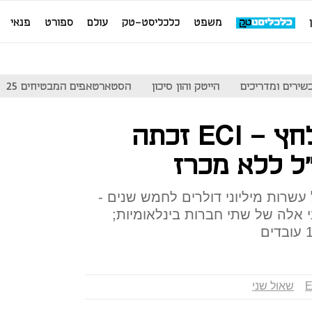
משפט
כלכליסט-טק
עולם
ספורט
פנאי
שירים ומדריכים
הייטק והון סיכון
הסטארטאפים המבטיחים 25
משרד הביטחון לחץ - ECI זכתה
ל ללא מכרז
שרות מיליוני דולרים לחמש שנים -
אלה של שתי חברות בינלאומיות;
E
שאול שני