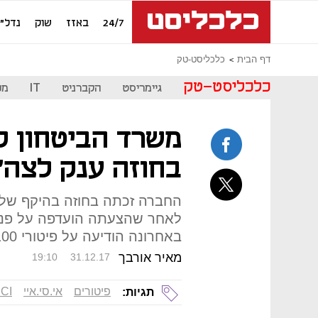
24/7
באזז
שוק
נדל"ן
דף הבית
כלכליסט-טק
כלכליסט-טק
גיימריסט
הקברניט
IT
מכ
בחוזה ענק לצה"
החברה זכתה בחוזה בהיקף של ע
לאחר שהצעתה הועדפה על פני 
באחרונה הודיעה על פיטורי 100 עובדים
מאיר אורבך
19:10
31.12.17
פיטורים
אי.סי.איי
CI
תגיות: