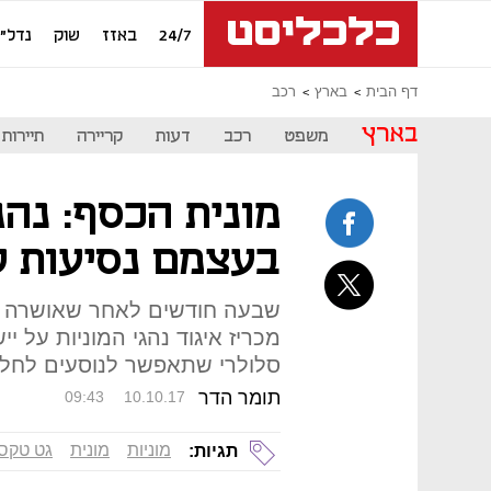
24/7
באזז
שוק
נדל"ן
דף הבית
בארץ
רכב
בארץ
משפט
רכב
דעות
קריירה
תיירות
מונית הכסף: נהגי
בעצמם נסיעות ש
שבעה חודשים לאחר שאושרה הר
מכריז איגוד נהגי המוניות על 
סלולרי שתאפשר לנוסעים לחלוק
תומר הדר
09:43
10.10.17
מוניות
מונית
גט טקסי
תגיות: