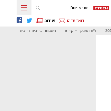
Dun's 100
דואר אדום
ועידות
דו"ח המבקר - קורונה
משפחה בריבית דריבית
תקשורת