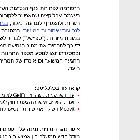
הרפורמה לפתיחת ענף הנסיעות השיתופ
בעצמם אפליקציה שתאפשר ללקוחותי
השרות ולהצטרף לנסיעה. כזכור,
במרץ
לנסיעות שיתופיות במוניות
במונית מיוחדת ("ספיישל") לבחור ל
ידי כך להפחית את מחיר הנסיעה ה
ובמסגרתו יוצג לנוסע מספר התחנות 
ההגעה המשוער וכן אומדן של המחיר 
היעד.
קראו עוד בכלכליסט:
עדיין שחקניות נישה: ויה ו־Gett לא מתקרבות לעוצמה של אובר וליפט
ועדת השרים אישרה הצעת החוק לעידו
Moovit השיקה את שירות הנסיעות השיתופיות ברומא
איגוד נהגי המוניות נמנה על הגופי
מודל חדש המשלב בין אמצעים טכנולוג