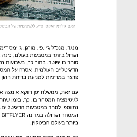
האם גולדמן זאקס יסייע ללגיטימיות של הביטקו
מנגד, מנכ"ל ג'יי.פי. מורגן, ג'יימס 
הגדול ביותר במטבעות בעולם, כינה א
סוחר בו יפוטר. בתוך כך, בשבועות ה
הדיגיטליים העולמית, אסרה על המ
פרצה במדיניות למניעת בריחת ההון
עם זאת, ממשלת יפן דווקא אימצה את 
לגיטימציה המסחר בו. כך, בזמן שהחש
נתווספו לסחר במטבעות הדיגיטליים.
המ
ביותר בעולם הביטקוין.