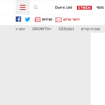
מוסף
Dun's 100
דואר אדום
ועידות
שוברת קודים
CES2023
+GROWTH
יומנו של סטארט