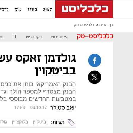
24/7
באזז
שוק
נדל"ן
דף הבית
כלכליסט-טק
כלכליסט-טק
גיימריסט
הקברניט
IT
מכ
גולדמן זאקס עש
בביטקוין
הבנק האמריקאי בוחן את כניסת
הבנק מצטרף למספר הולך וגדל ש
במטבעות החדשים מבוססי בלוקצ
יואב סטולר
17:53
03.10.17
ביטקוין
בלוקצ'יין
גולד
תגיות: