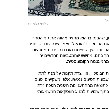
ין?
צילום: בלומברג
דימון, שהבנק בו הוא מחזיק מהווה את גוף הסחר
ת הביטקוין כ"הונאה", ואמר שכל עובד שייתפס
אחרונים סין, שהייתה מוכרת כבירת המטבעות
סחר בהם, מחשש שהמטבעות החדשים יהוו
 מהמעצמה הקומוניסטית.
הביטקוין, וזו יוצרת תקנות על מנת לתת
בונות הסינים ננטשו, אלפי משקיעים יפנים
 כתוצאה מההתעניינות היפנית הפכה זירת
סחר הגדולה במדינה BITFLYER בתוך שבועות למנוע העסקאות המשמעותי