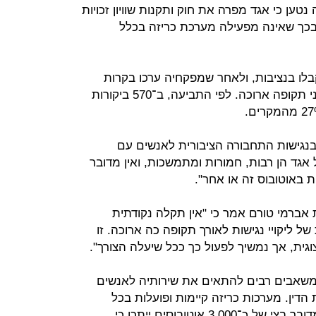
נטען כי אגד מפרה את חוק ותקנות שוויון זכויות
בכך שאינה מפעילה מערכת כריזה בכלל
ו בנציבות, ולאחר שמפקחיה ערכו בקרות
מדגמיות באוטובוסים העירוניים על פני תקופה ארוכה. לפי התביעה, ב־570 ביקורות
בנגישות התחבורה הציבורית לאנשים עם
 אגד הן רבות, חמורות ומתמשכות, ואין מדובר
 באוטובוס זה או אחר".
ות אברמי טורם אמר כי "אין תקלה נקודתית
 ליקויי נגישות לאורך תקופה כה ארוכה. זו
גית, אך נמשיך לפעול כך ככל שיעלה הצורך".
משאבים רבים להתאים את שירותיה לאנשים
 הדין. מערכות כריזה קיימות ופועלות בכל
האוטובוסים העירוניים. עם זאת, כשמדובר בצי של כ־3,000 אוטובוסים ייתכן כי