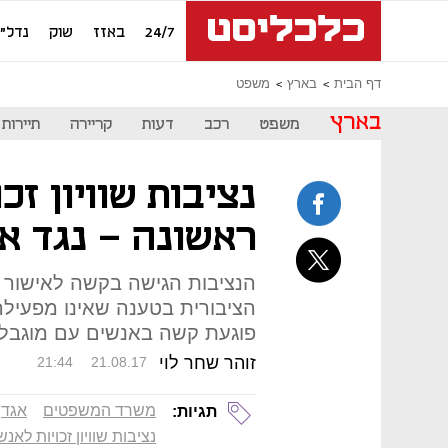
24/7
באזז
שוק
נדל"ן
דף הבית
בארץ
משפט
בארץ
משפט
רכב
דעות
קריירה
תיירות
נציבות שוויון זכ
ראשונה - נגד א
הנציבות הגישה בקשה לאישור י
הציבורית בטענה שאינו מפעילה
פוגעת קשה באנשים עם מוגבלו
זוהר שחר לוי
21:44
21.08.17
משרד המשפטים
אגד
תגיות:
נציבות שוויון זכויות לא