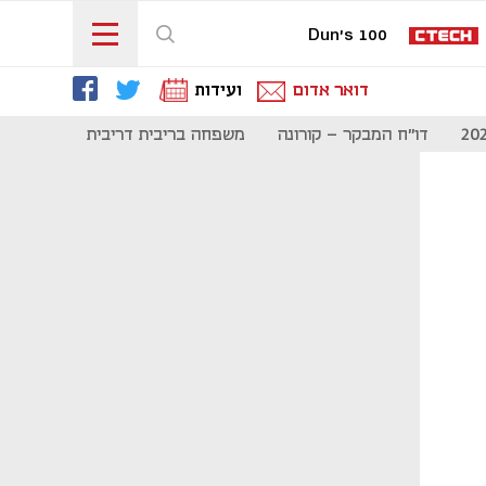
Dun's 100
דואר אדום
ועידות
דו"ח המבקר - קורונה
משפחה בריבית דריבית
תקשורת