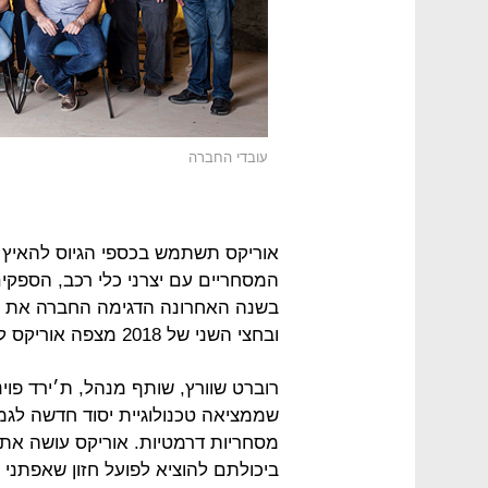
עובדי החברה
אוריקס תשתמש בכספי הגיוס להאיץ 
המסחריים עם יצרני כלי רכב, הספקים 
בשנה האחרונה הדגימה החברה את היכ
ובחצי השני של 2018 מצפה אוריקס למסור מערכות חיישנים לבדיקה על גבי כלי רכב.
רוברט שוורץ, שותף מנהל, ת׳ירד פוינ
שממציאה טכנולוגיית יסוד חדשה לגמ
מסחריות דרמטיות. אוריקס עושה את ש
ביכולתם להוציא לפועל חזון שאפתני