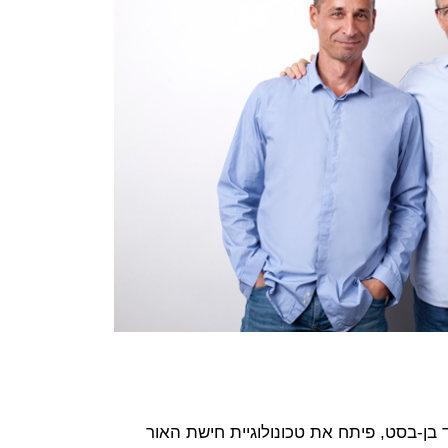
וקמה ב-2009 על ידי דוד בן-בסט, פיתח את טכונולוגיית חישת האור