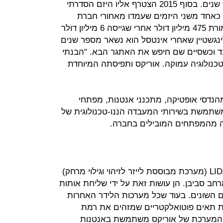
העומדת מאחורי המערכת במשך שש שנים. בסוף 2015 הצטרף אליו היזם הסדרתי
וכר כאחד משני היזמים שעמדו מאחורי חברת
אינטוסל שנמכרה לסיסקו ב-2013 תמורת 475 מיליון דולר אחרי שגייסה 6 מיליון דולר
נגשטיין שאחרי אינטסל הוא נשאר מספר שנים
ובד וכשסיים שם חיפש את האתגר הבא. "הבנתי
כנולוגיה עמוקה. אוריקס ותפיסתה המיוחדת
הנדסי אופטיקה, מתכנני אנטנות, מפתחי
 משתמשת בשירותי המעבדה הננו-טכנולוגית של
מה מהמפתחים המובילים בחברה.
כלי רכב אוטונומיים משתמשים ב-LIDAR (מערכת מבוססת לייזר לזיהוי וגילוי מרחק)
חב סביבן. הן עושות זאת על ידי שליחת אותות
ים השונים. בעוד שכל מערכות הלידר האחרות
ת תאים פוטואלקטריים שמזהים את רמת
), המערכת של אוריקס משתמשת באנטנות