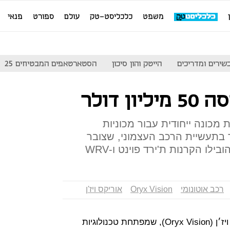
משפט
כלכליסט-טק
עולם
ספורט
פנאי
שירים ומדריכים
הייטק והון סיכון
הסטארטאפים המבטיחים 25
 מכונה ייחודית עבור מכוניות
חד בתעשיית הרכב העצמוני, שצובר
לו הקרנות ת'ירד פוינט ו-WRV
רכב אוטונומי
Oryx Vision
אוריקס ויז'ן
תחום הרכב האוטונומי לוהט: אוריקס ויז׳ן (Oryx Vision), שמפתחת טכנולוגיות