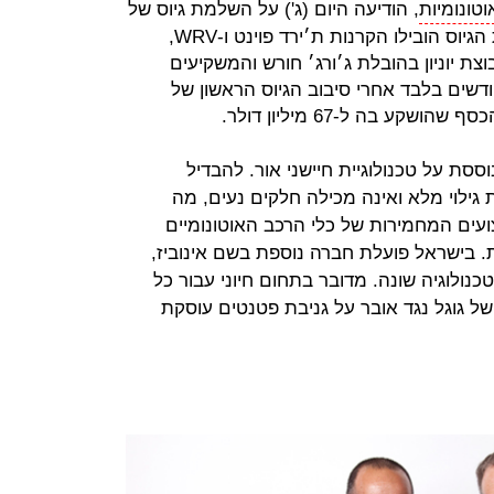
וטונומיות
, הודיעה היום (ג') על השלמת גיוס של
50 מיליון דולר במסגרת סבב שני. את הגיוס הובילו הקרנות ת׳ירד פוינט ו-WRV,
ת יוניון בהובלת ג׳ורג׳ חורש והמשקיעים
מים, בסמר, מניב וטראקס. 15 חודשים בלבד אחרי סיבוב הגיוס הראשון של
ע בה ל-67 מיליון דולר.
פתחת מערכת LiDAR שמבוססת על טכנולוגיית חיישני אור. להבדיל
ילוי מלא ואינה מכילה חלקים נעים, מה
עים המחמירות של כלי הרכב האוטונומיים
 בישראל פועלת חברה נוספת בשם אינוביז,
ולוגיה שונה. מדובר בתחום חיוני עבור כל
ל גוגל נגד אובר על גניבת פטנטים עוסקת