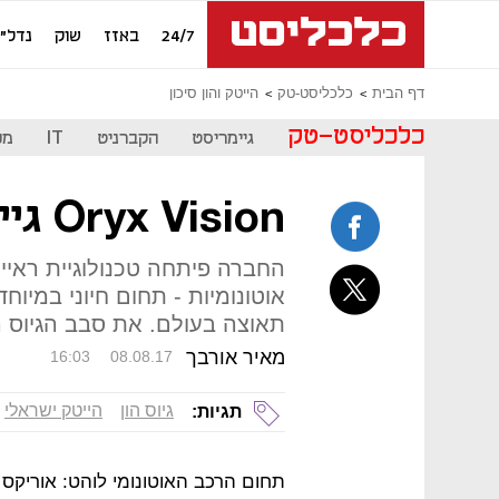
24/7
באזז
שוק
נדל"ן
דף הבית
כלכליסט-טק
הייטק והון סיכון
כלכליסט-טק
גיימריסט
הקברניט
IT
מכ
Oryx Vision גייסה 50 מיליון דולר
החברה פיתחה טכנולוגיית ראיית
אוטונומיות - תחום חיוני במיו
תאוצה בעולם. את סבב הגיוס הובי
מאיר אורבך
16:03
08.08.17
גיוס הון
הייטק ישראלי
תגיות: