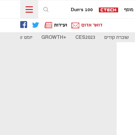
מוסף
Dun's 100
דואר אדום
ועידות
שוברת קודים
CES2023
+GROWTH
יומנו של סטארט