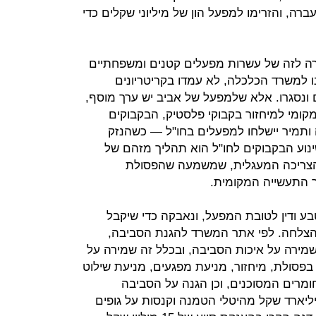
ה, והזרימו למפעל הון של מיליוני שקלים כדי
רה לזה של עשרות מפעלים קטנים ומשפחתיים
ו למשרד הכלכלה, לא עמדו בקריטריונים
ים ונסגרו. אלא שלמפעל של אביב יש ערך מוסף,
קומי למיחזור בקבוקי פלסטיק, הבקבוקים
ה ותמיר יישלחו למפעלים בחו"ל — כשהנזק
ינוע הבקבוקים לחו"ל הוא תהליך מזהם של
 הצריכה המעגלית, שמשמעה שהפסולת
 התעשייה המקומית.
 ודין לטובת המפעל, ונאבקה כדי שיקבל
 הצלחה. לפי אתר המשרד להגנת הסביבה,
שמירה על איכות הסביבה, ובכלל זה שמירה על
 בפסולת, מיחזור, מניעת מפגעים, מניעת שילוט
חומרים המסוכנים, וכן הגנה על הסביבה
ית". בקרן נצברו עד כה כ־1.5 מיליארד שקל מהיטלי הטמנה וקנסות על גופים