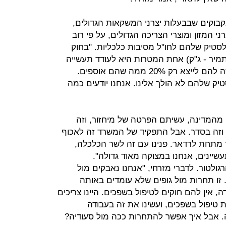
קבוקים שבבעלות יצרני המשקאות הגדולים,
ני המזון ומוצרי הצריכה הגדולים, על פי רוב
לסטיק שלהם לחו"ל מסיבות כלכליות. "בחוק
מיר - ג"ק) אחת המטרות היא לעודד תעשייה
ירוקה", אומר מזרחי, "ולכן החוק מרשה להם לייצא רק 20% ממה שהם אוספים.
יכול לומר ש־80% מהפלסטיק שלהם לא הולך אלינו. אנחנו יודעים כמה
ם מהמדינה, עשיתם הפרטה של מיחזור, וזה
 וזה בסדר. אבל התפקיד של המשרד זה לאכוף
 מתחת לרדאר. פנינו עם זה לשר הכלכלה,
ינים, אנחנו במצוקה מאוד גדולה".
ולטור. לדברי מזרחי, "אנחנו נאבקים מול
 זו תחרות מול גופים שלא עומדים באותה
ה, אין להם חוקים לטיפול בשפכים. היינו צריכים
 שקל במערכת טיפול בשפכים, ועשינו את זה בעבודה
אבל איך אפשר להתחרות ככה מול סעודיה?