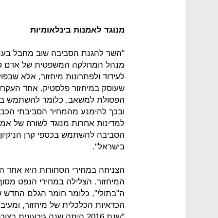
מנוגד לאמנות בינלאומיות
"השר להגנת הסביבה שוב מחבל בענף 
מנהל המחלקה המשפטית של אדם טבע
לעידוד ולפתרונות מיחזור, אלא שבפו
שעוסק במיחזור פלסטיק. אחד העקרונ
הפסולת למשאב, כלומר להשתמש בחו
ובכך להימנע מהמחיר הסביבתי הכבד 
למדינות אחרות מנוגד לשורה של אמנו
הסביבה להשתמש בכספי קרן הניקיון
בישראל".
הצניחה במחירי הסחורות היא אחד הג
ה"בתולי", כלומר חומר הגלם החדש שא
הכדאיות הכלכלית של מיחזור, ומעיב 
"שנת 2016 היתה שנה גירעונית בצורה שאין לתאר", אמר מזרחי.