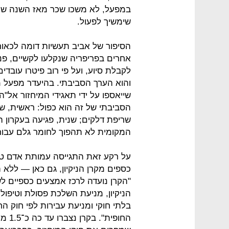
במפעל, לא משכו שכר מאז השנה שעבר
שימשיך לפעול.
הסיפור של אביב תעשיות דומה לכאו
אחרים בפריפריה שנקלעו לקשיים, פנ
לקבלת סיוע, ועל פי רוב פיטרו עובד
והוא הערך הסביבתי. בהיעדר מפעל מ
שייאספו על ידי תאגידי המיחזור אל"
הסביבתי של זה הוא כפול: ראשית, ש
שריפת דלקים; שנית, פגיעה בעקרון
המקומית לא תהפוך לחומר גלם עבור
על רקע זאת התגייסה עמותת אדם טבע
כספים מקרן הניקיון, גם כאן — ללא
"הקרן נועדה לרכז אמצעים כספיים ל
הניקיון, מניעת השלכת פסולת וטיפול
בלתי חוקי ומניעת עבירות לפי חוק ה
החופ