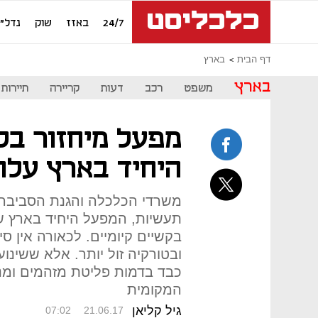
24/7
באזז
שוק
נדל"ן
דף הבית
בארץ
בארץ
משפט
רכב
דעות
קריירה
תיירות
מפעל מיחזור בק
היחיד בארץ עלו
משרדי הכלכלה והגנת הסביבה 
תעשיות, המפעל היחיד בארץ ש
בקשיים קיומיים. לכאורה אין 
ובטורקיה זול יותר. אלא ששינו
כבד בדמות פליטת מזהמים ומנ
המקומית
גיל קליאן
07:02
21.06.17