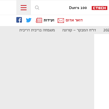
Dun's 100
דואר אדום
ועידות
דו"ח המבקר - קורונה
משפחה בריבית דריבית
תקשורת