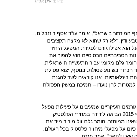
צילום: אילן אסייג
המיחזור בישראל", אומר עו"ד אסף רוזנבלום,
 ודין. "לא רק שהוא לא מקצה תקציבים
על הוא אפילו גורם לסגירת המפעל היחיד
ות הסביבתיים הבסיסיים הוא להפוך את
מר גלם מקומי עבור התעשייה הישראלית,
הכרוך בשינוע פסולת. בנוסף, יצוא פסולת
ת בינלאומיות. אנו קוראים לשר להגנת
 למטרות להן נועדו – תמיכה במשק הפסולת
ורמים העיקריים שמעיבים על פעילות מפעל
המיחזור. הצלילה במחירי הנפט מסוף 2015 הביאה לירידה במחירי הפלסטיק
ינו ממוחזר. חומר גלם זול מוריד מיד את
כיום על מפעלי מיחזור פלסטיק בכל העולם.