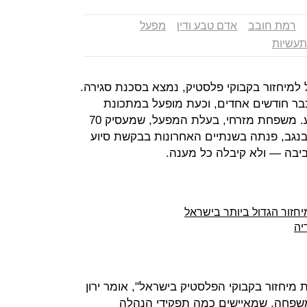
רמת חובב
אדם טבע ודין
מפעל
תעשיות
למיחזור בקבוקי פלסטיק, נמצא בסכנת סגירה.
בר חודשים אחדים, וכעת מופעל במתכונת
עבודה חלקית של שלושה ימים בשבוע. משפחת מזרחי, בעלת המפעל, שמעסיק 70
בנגב, פנתה בשנתיים האחרונות בבקשת סיוע
בה — ולא קיבלה כל מענה.
יה
יחזור בקבוקי הפלסטיק בישראל", אומר ירון
המשפחה, שמאיישים כמה תפקידי הנהלה