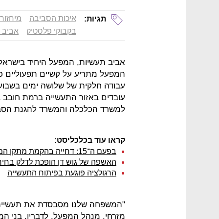
איכות הסביבה
מיחזור
תגיות:
בקבוקי פלסטיק
אביב 
אביב תעשיות, המפעל היחיד בישראל 
המפעל מתריע על קשיים תפעוליים כ
עובדים באזור התעשייה ברמת חובב 
למשרד הכלכלה והמשרד להגנת הסבי
קראו עוד בכלכליסט:
בפעם ה־15: דחייה בהקמת מתקן המיחזור הגדול ביותר בישראל
האשפה של גוש דן הופכת לדלק בחיר
הרגולציה פוגעת בפיתוח התעשייה
"המשפחה שלנו מסבסדת את תעשיית מ
מזרחי, מנהל המפעל. לדבריו, בני 