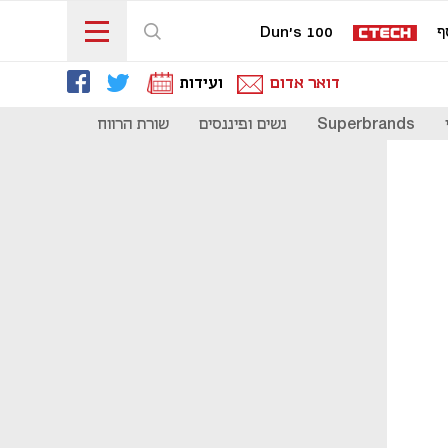
ף
Dun's 100
דואר אדום
ועידות
Superbrands
נשים ופיננסים
שורת הרווח
כדאי להכיר