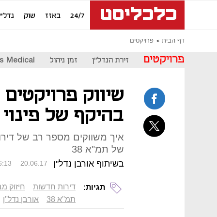
24/7
באזז
שוק
נדל"ן
דף הבית
פרויקטים
פרויקטים
זירת הנדל"ן
זמן ניהול
s Medical
בהיקף של פינוי ב
איך משווקים מספר רב של דירות
של תמ"א 38
בשיתוף אורבן נדל''ן
6:13
20.06.17
דירות חדשות
חיזוק מב
תגיות:
תמ''א 38
אורבן נדל''ן