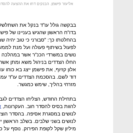
אליעזר פישמן. הבנקים דחו את ההצעה להסדר
בבקשה גולל עו"ד בנקל את השתלשלות
בדו"ח הראשון שהגיש בעניינו של פישמ
בהחלטתו כך: "סבורני כי טוב יהיה ש
לפעול בשיתוף פעולה ועל מנת לממש
נושים במשרדי הכנ"ר אשר במהלכה ידו
החלו הצדדים בניהול משא ומתן אשר 
אלון קזיוף, את פישמן ייצג בא כוחו עו
דוד לשם. בהסכמת הצדדים עו"ד עמית
מזרחי בהליך, שימש כמגשר.
בתחילת החודש, הצליחו הצדדים לגב
להוות בסיס להסדר חוב. העקרונות,
א