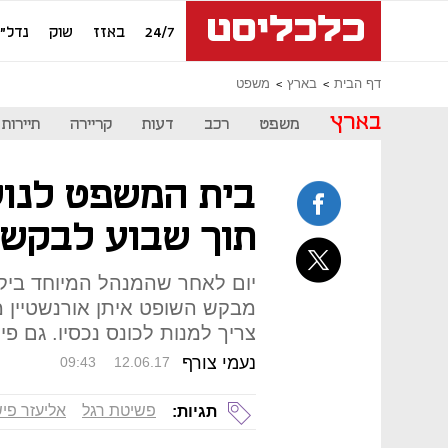
24/7
באזז
שוק
נדל"ן
דף הבית
בארץ
משפט
בארץ
משפט
רכב
דעות
קריירה
תיירות
בית המשפט לנוש
תוך שבוע לבקשה
יום לאחר שהמנהל המיוחד ביקש
מבקש השופט איתן אורנשטיין מ
צריך למנות לכונס נכסיו. גם 
נעמי צורף
09:43
12.06.17
פשיטת רגל
אליעזר פי
תגיות: