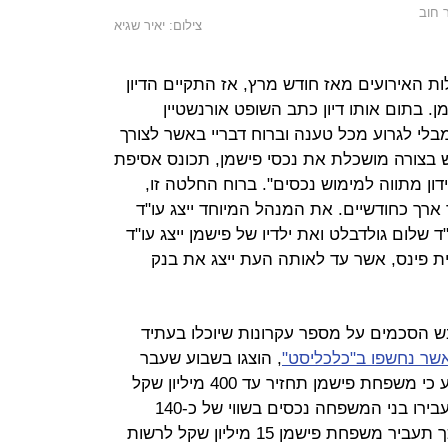
 חוב
צילום: יאיר שגיא
 האירועים מאז חודש מרץ, אז התקיים הדיון
ן. בתום אותו דיון כתב השופט אורנשטיין
מבלי לגרוע מכל טענה וברוח דבריי באשר לצורך
 בצורה מושכלת את נכסי פישמן, תכונס אסיפת
ן מתווה למימוש נכסים". ברוח החלטה זו,
ארך כחודשיים. את המנהל המיוחד ייצג עו"ד
"ד שלום גולדבלט ואת ילדיו של פישמן ייצג עו"ד
 פינס, אשר עד לאותה העת ייצג את בנק
ש הסכמים על מספר עקרונות שיוכלו בעתיד
שר נחשפו ב"כלכליסט"
, הוצגו בשבוע שעבר
לנושים במסגרת אסיפה. בהסדר הוצע כי משפחת פישמן תחזיר עד 400 מיליון שקל
לנושים בשני שלבים. בשלב הראשון יעבירו בני המשפחה נכסים בשווי של כ-140
מיליון שקל לקופת הפירוק. נוסף על כך תעביר משפחת פישמן 15 מיליון שקל לרשות