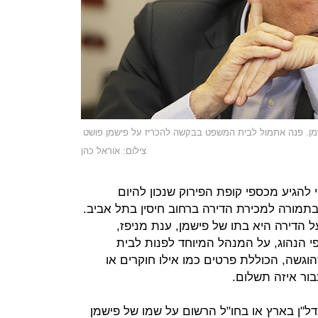
ישמן. פנה אתמול לבית המשפט בבקשה להכריז על פישמן פושט
צילום: אוראל כהן
 להגיע מכספי קופת הפירוק שנכון להיום
מורה למכירת הדירה ברחוב חיסין בתל אביב.
הדירה היא בתו של פישמן, ענת מניפז,
רה. על פי הנהוג, על המנהל המיוחד לפנות לבית
גשה, הכוללת פרטים כמו אילו חוקרים או
בור איזה תשלום.
דל"ן בארץ או בחו"ל הרשום על שמו של פישמן