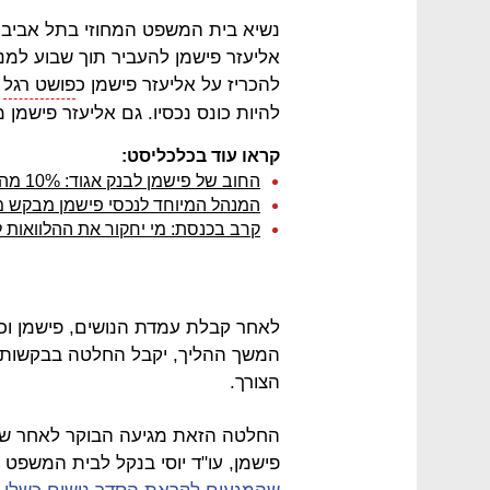
נשיא בית המשפט המחוזי בתל אביב, 
אליעזר פישמן להעביר תוך שבוע למ
להכריז על אליעזר פישמן כ
פושט רגל
ו
להיות כונס נכסיו. גם אליעזר פישמ
קראו עוד בכלכליסט:
החוב של פישמן לבנק אגוד: 10% מההון העצמי - 266 מיליון שקל
המנהל המיוחד לנכסי פישמן מבקש מב
קרב בכנסת: מי יחקור את ההלוואות ל
לאחר קבלת עמדת הנושים, פישמן וכונ
המשך ההליך, יקבל החלטה בבקשות הא
הצורך.
החלטה הזאת מגיעה הבוקר לאחר שאת
פישמן, עו"ד יוסי בנקל לבית המשפט