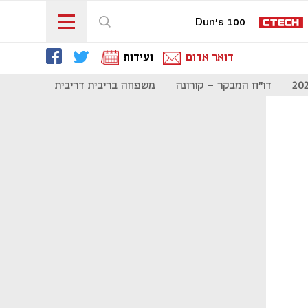
Dun's 100
דואר אדום
ועידות
דו"ח המבקר - קורונה
משפחה בריבית דריבית
תקשורת