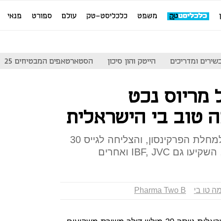
משפט
כלכליסט-טק
עולם
ספורט
פנאי
שירים ומדריכים
הייטק והון סיכון
הסטארטאפים המבטיחים 25
מריוס נכט
טוב בי הישראלית
החברה מפתחת טיפול חדשני למחלת הפרקינסון, והצליחה לגייס 30
IBF, JVC ואחרים
ה טו בי
Pharma Two B