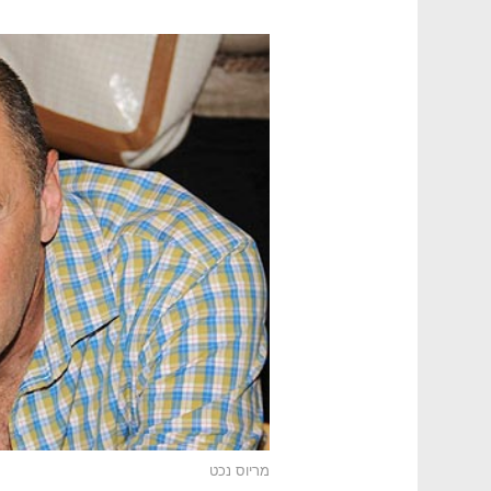
מריוס נכט