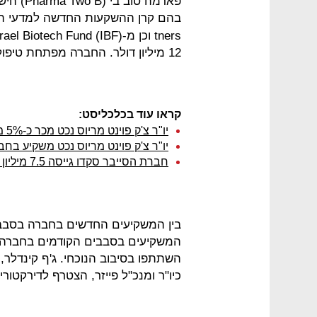
בהם קרן ההשקעות החדשה למדעי ה
12 מיליון דולר. החברה מפתחת טיפול חדש למחלת הפרקינסון.
קראו עוד בכלכליסט:
יו"ר צ'ק פוינט מריוס נכט מכר כ-5% ממניות החברה ב-800 מיליון דולר
יו"ר צ'ק פוינט מריוס נכט משקיע בחב
חברת הסייבר סקדו גייסה 7.5 מיליון דולר מ-RDC, מייסדי אנוביט ומוריס נכט
כיו"ר ומנכ"ל פייזר, הצטרף לדירקטורי