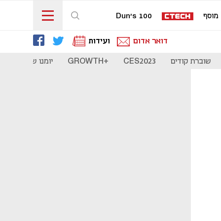
מוסף
Dun's 100
דואר אדום
ועידות
שוברת קודים
CES2023
+GROWTH
יומנו של סטארט