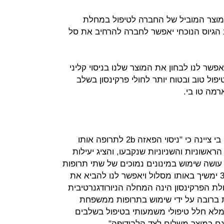
 הגיוס היא מימון ניסוי שלב 3 למוצר המוביל של החברה לטיפול במחלת
ב הגיוס הנוכחי יאפשר לחברה להרחיב את סל
שר לנו לבחון את המוצר שלנו בניסוי קליני
ל טוב ובטוח יותר לחולי פרקינסון בשלב
ארמה טו בי.
ד"ר נורית ליבנה, מנכ"לית פארמה טו בי ציינה כי "ניסוי הפאזה 2b לתרופה אותו
שוניות והשניוניות שנקבעו, והציג יעילות
עושה שימוש במינונים נמוכים של שתי תרופות
ידועות. אנו בטוחים שניסוי הפאזה ה-3 ימשיך באותו מסלול ויאפשר לנו להביא את
 הפרקינסון הינה המחלה הניורודגנרטיבית
 ברובה על ידי שימוש בתרופות ממשפחת
למלא חלל טיפולי משמעותי בטיפול בשלבים
 כמוצר משלים לצד הלבודופה".