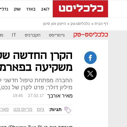
24/7
באזז
שוק
נדל"ן
דף הבית
כלכליסט-טק
הייטק והון סיכון
כלכליסט-טק
גיימריסט
הקברניט
IT
מכ
הקרן החדשה של 
משקיעה בפארמה 
מיליון דולר; פרט לקרן של נכט, השקיעו גם 
מאיר אורבך
19:45
27.02.17
גיוס
מריוס נכט
פארמ
תגיות: