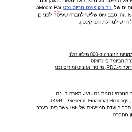
פארמה טוב בי (Pharma Two B) הישראלית גייסה 30 מיליון דולר משורת משקיעים,
חיים של
יו"ר צ'ק פוינט מריוס נכט
aMoom
Par
tners וכן מ-Israel Biotech Fund (IBF) .זהו סבב גיוס שלישי לחברה שגייסה לפני כן
רת הביומד ביונדווקס
בין המשקיעים החדשים בחברה בסבב הנוכחי נמנית גם JVC מארה"ב. גם
המשקיעים בסבבים הקודמים בחברה, Generali Financial Holdings ו- JK&B,
השתתפו בסיבוב הנוכחי. ג'ף קינדלר, חבר בוועדה המייעצת של IBF אשר כיהן בעבר
ון החברה.