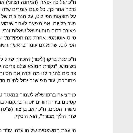
ח"כ יעל כהן-פארן (המחנה הציוני) אמר
נדבר אחר כך. כל פעם אומרים שזה לא
על תוצאות הפיילוט, על הנחיצות של ה
נשב כל יום. אני מציעה לערוך שימוע
מעורב בדוח הזה ונשאל שאלות ונבין 
טייס אוטומטי, אחרת מה תפקידנו? יש 
הפיילוט, שהוא גם עומד בראש הרשות
ח"כ ענת ברקו (ליכוד) הזכירה שקל ל
בשימוש. "נקודת המוצא שלנו צריכה לה
צריכים להגיד לנו מה יקרה אם חס וח
מתוחכם, עוד חצי שנה יכול להיות הדבר
כן הציעה ברקו שלא לשמור במאגר ט
קטינים בידי ההורים יוסדר בתקנות 
משרד הפנים. ח"כ יואב בן צור (ש"ס) ה
שזה הליך מבורך", הוא הוסיף.
היועצת המשפטית של הוועדה, עו"ד נ