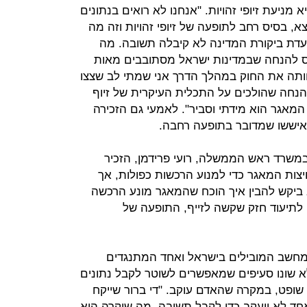
ניעת זיופי זהויות. "אנחנו לא רואים בנתונים
א, בסיס רחב לתופעה של זיופי זהויות וזה מה
ועדת ביקורת המדינה לא קיבלה תשובה. מה
ס להנחה שבמדינות ישראל מסתובבים מאות
יוותה את החוק במהלך הדרך אני שמתי לב שצצו
נחה שהולכים על התכלית העיקרית של זיוף
המאגר הוא מידתי וסביר". לאמעי גם הזכירה
איששו שמדובר בתופעה רחבה.
במשרד ראש הממשלה, רועי פרידמן, הזכיר
ות המאגר כדי למנוע הרכשות כפולות, אך
 ביקש להבין איך הוכח שהמאגר מונע הרכשה
ו לתיעוד חזק שקשה לזייף, התופעה של
המחשב המובילים בישראל ואחד המתנגדים
א שונו סעיפים שמאפשרים לשוטר לקבל נתונים
ו שופט, במקרה שהאדם עוקב. "די ברור שייקח
אחד לא ייעקב כדי לקבל תשובה. מה שיקרה הוא