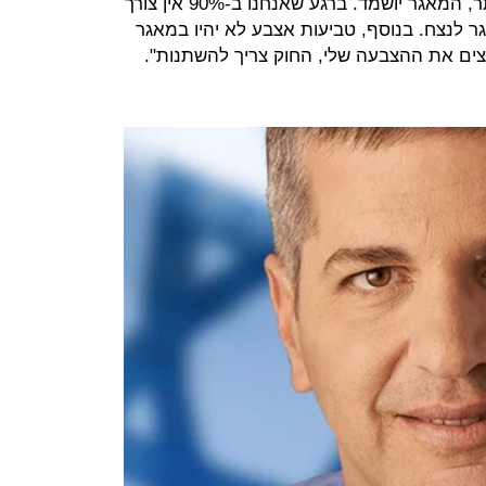
בעיית ההרכשה הכפולה. אני לא אוותר, המאגר יושמד. ברגע שאנחנו ב-90% אין צורך
ר לנצח. בנוסף, טביעות אצבע לא יהיו במאגר
וצים את ההצבעה שלי, החוק צריך להשתנות".