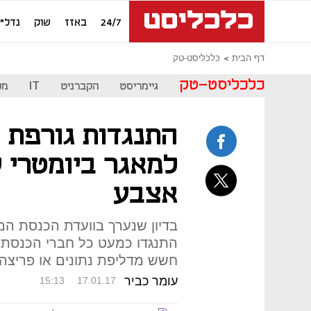
24/7
באזז
שוק
נדל"ן
דף הבית
כלכליסט-טק
כלכליסט-טק
גיימריסט
הקברניט
IT
מכ
התנגדות גורפת 
למאגר ביומטרי 
אצבע
בדיון שנערך בוועדת הכנסת 
התנגדו כמעט כל חברי הכנסת ל
חשש מדליפת נתונים או פריצה
עומר כביר
15:13
17.01.17