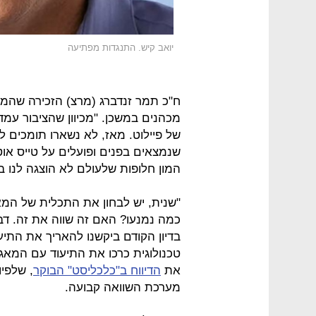
יואב קיש. התנגדות מפתיעה
ח"כ תמר זנדברג (מרצ) הזכירה שהמ
מכהנים במשכן. "מכיוון שהציבור עמ
של פיילוט. מאז, לא נשארו תומכים ל
שנמצאים בפנים ופועלים על טייס אוט
המון חלופות שלעולם לא הוצגה לנו ב
"שנית, יש לבחון את התכלית של המא
כמה נמנעו? האם זה שווה את זה. דב
בדיון הקודם ביקשנו להאריך את התיע
טכנולוגית כרכו את התיעוד עם המאגר
את
הדיווח ב"כלכליסט" הבוקר
, שלפי
מערכת השוואה קבועה.