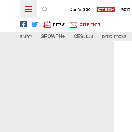
מוסף
Dun's 100
דואר אדום
ועידות
שוברת קודים
CES2023
+GROWTH
יומנו של סטארט