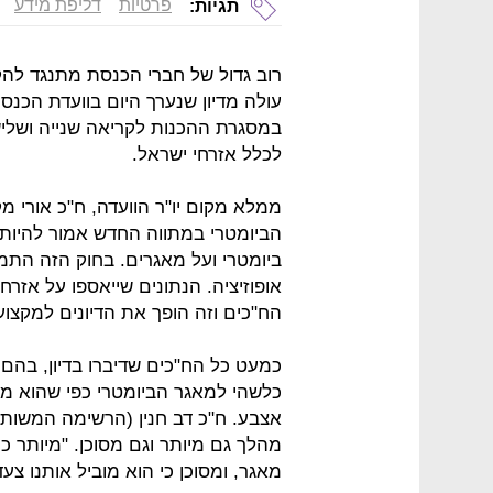
פרטיות
דליפת מידע
תגיות:
רוב גדול של חברי הכנסת מתנגד להק
עולה מדיון שנערך היום בוועדת הכ
במסגרת ההכנות לקריאה שנייה ושלי
לכלל אזרחי ישראל.
ממלא מקום יו"ר הוועדה, ח"כ אורי מ
הביומטרי במתווה החדש אמור להיות מ
ביומטרי ועל מאגרים. בחוק הזה התמי
אופוזיציה. הנתונים שייאספו על אזרח
הח"כים וזה הופך את הדיונים למקצועי
כמעט כל הח"כים שדיברו בדיון, בהם 
כלשהי למאגר הביומטרי כפי שהוא מ
אצבע. ח"כ דב חנין (הרשימה המשותפ
מהלך גם מיותר וגם מסוכן. "מיותר כי
מאגר, ומסוכן כי הוא מוביל אותנו צע