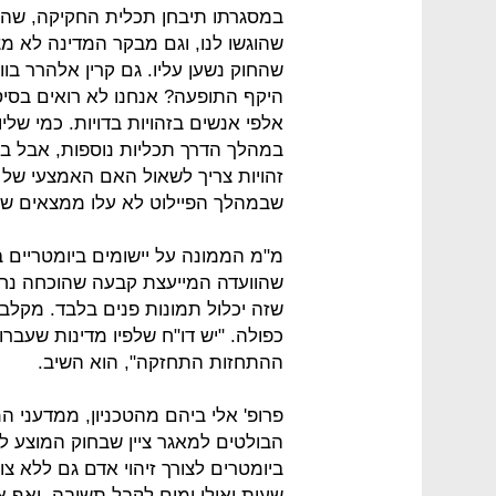
במסגרתו תיבחן תכלית החקיקה, שהיא מ
שהוגשו לנו, וגם מבקר המדינה לא מצ
שהחוק נשען עליו. גם קרין אלהרר בו
היקף התופעה? אנחנו לא רואים בסי
אלפי אנשים בזהויות בדויות. כמי של
במהלך הדרך תכליות נוספות, אבל בה
זהויות צריך לשאול האם האמצעי של 
שבמהלך הפיילוט לא עלו ממצאים ש
מ"מ הממונה על יישומים ביומטריים 
שהוועדה המייעצת קבעה שהוכחה נחיצ
שזה יכלול תמונות פנים בלבד. מקלב
כפולה. "יש דו"ח שלפיו מדינות שעבר
ההתחזות התחזקה", הוא השיב.
פרופ' אלי ביהם מהטכניון, ממדעני 
הבולטים למאגר ציין שבחוק המוצע ל
ביומטרים לצורך זיהוי אדם גם ללא צ
שעות ואולי ימים לקבל תשובה, ואף 