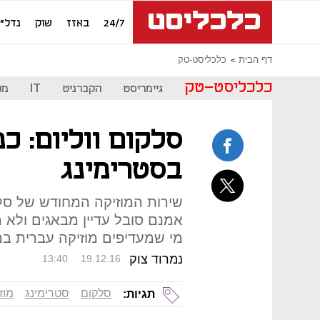
24/7
באזז
שוק
נדל"ן
דף הבית
כלכליסט-טק
כלכליסט-טק
גיימריסט
הקברניט
IT
מכ
סלקום ווליום: כ
בסטרימינג
שירות המוזיקה המחודש של סלק
אמנם סובל עדיין מבאגים ולא 
מי שמעדיפים מוזיקה עברית במח
נמרוד צוק
13:40
19.12.16
סלקום
סטרימינג
מוז
תגיות: