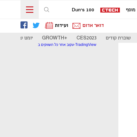
מוסף
Dun's 100
דואר אדום
ועידות
שוברת קודים
CES2023
+GROWTH
יומנו של סטארט
עקוב אחר כל השווקים ב-TradingView