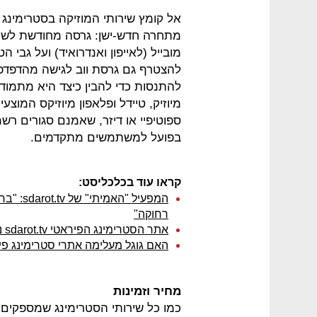
אל קומץ שירותי המוזיקה בסטרימינג
מתחרה חדש-ישן: גרסה מחודשת לשירו
להצטרף גם גרסת ווב לגישה מהדפדפן
להתנסות כדי להבין כיצד היא מתמודד
מיוזיק, טיידל ופלאפון מיוזיקס המוצע
ספוטיפיי או דיזר, שאמנם סגורים ר
בפועל למשתמשים מתקדמים.
קראו עוד בכלכליסט:
המפעיל "
רחוקה"
אתר הסטרימינג הפיראטי sdarot.tv נחסם בהוראת בית משפט
האם גוגל מעלימה אתרי סטרימינג פ
מחיר וזמינות
כמו כל שירותי הסטרימינג שמספקים 