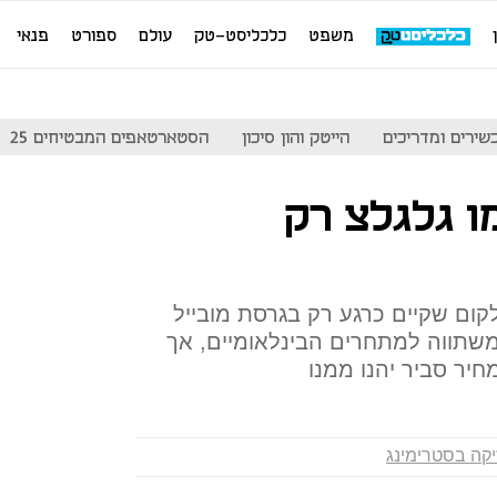
משפט
כלכליסט-טק
עולם
ספורט
פנאי
שירים ומדריכים
הייטק והון סיכון
הסטארטאפים המבטיחים 25
מו גלגלצ רק
ום שקיים כרגע רק בגרסת מובייל
משתווה למתחרים הבינלאומיים, אך
יר סביר יהנו ממנו
יקה בסטרימינג