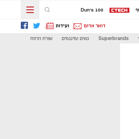
ף
Dun's 100
דואר אדום
ועידות
Superbrands
נשים ופיננסים
שורת הרווח
כדאי להכיר