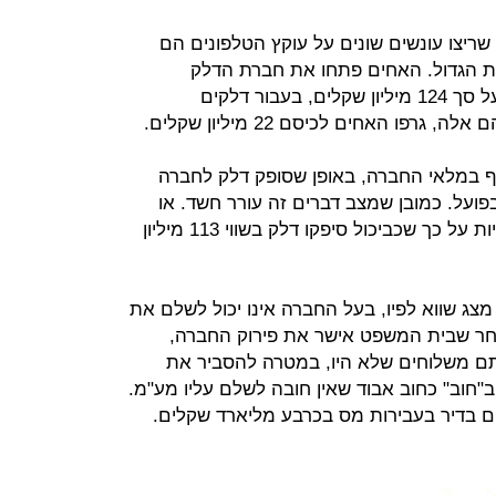
ריצו עונשים שונים על עוקץ הטלפונים הם
ות הגדול. האחים פתחו את חברת הדלק
"תזקיקים" וניכו חשבוניות פיקטיביות על סך 124 מיליון שקלים, בעבור דלקים
פו האחים לכיסם 22 מיליון שקלים.
ף במלאי החברה, באופן שסופק דלק לחברה
על. כמובן שמצב דברים זה עורר חשד. או
אז,הנפיקו האחים תעודות משלוח ידניות על כך שכביכול סיפקו דלק בשווי 113 מיליון
מצג שווא לפיו, בעל החברה אינו יכול לשלם את
אחר שבית המשפט אישר את פירוק החברה,
אותם משלוחים שלא היו, במטרה להסביר את
"חוב" כחוב אבוד שאין חובה לשלם עליו מע"מ.
 בדיר בעבירות מס בכרבע מליארד שקלים.