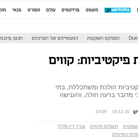
משפט
פרויקטים
עולם
ספורט
פנאי
מוס
Dun
הפניקס השקעות
המצטיינים של הצרכנים
תכנון פיננסי
פיקטיביות: קווים
טיביות הולכת ומשתכללת, בתי
 מדובר ברעה חולה, והענישה
ש
14:09
19.12.16
שפטיפ
תשלום מיסים
עורך דין פלילי
ויות המיסים