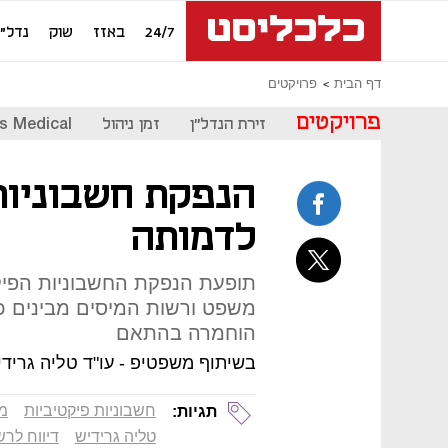
24/7
באזז
שוק
נדל"ן
דף הבית
פרויקטים
פרויקטים
זירת הנדל"ן
זמן ניהול
s Medical
הנפקת חשבוניות 
לדמותה
תופעת הנפקת החשבוניות הפיק
משפט ורשות המיסים מבינים כי
הוחמרה בהתאם
בשיתוף משפטיפ - עו"ד טליה גרידי
חשבוניות פיקטיביות
מ
תגיות:
טליה גרידיש
דיווח לרש