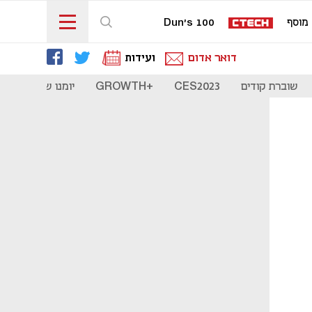
מוסף
Dun's 100
דואר אדום
ועידות
שוברת קודים
CES2023
+GROWTH
יומנו של סטארט