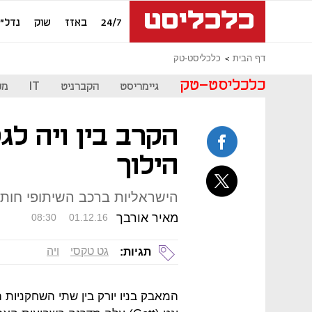
24/7
באזז
שוק
נדל"ן
דף הבית
כלכליסט-טק
כלכליסט-טק
גיימריסט
הקברניט
IT
מכ
הקרב בין ויה לג
הילוך
הישראליות ברכב השיתופי חות
מאיר אורבך
08:30
01.12.16
גט טקסי
ויה
תגיות:
המאבק בניו יורק בין שתי השחקניות 