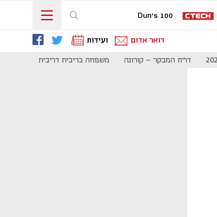
Dun's 100
דואר אדום
ועידות
דו"ח המבקר - קורונה
משפחה בריבית דריבית
תקשורת