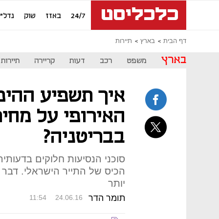
24/7
באזז
שוק
נדל"ן
דף הבית
בארץ
תיירות
בארץ
משפט
רכב
דעות
קריירה
תיירות
איך תשפיע ההיפ
האירופי על מחי
בבריטניה?
סוכני הנסיעות חלוקים בדעות
הכיס של התייר הישראלי. דבר אח
יותר
תומר הדר
11:54
24.06.16