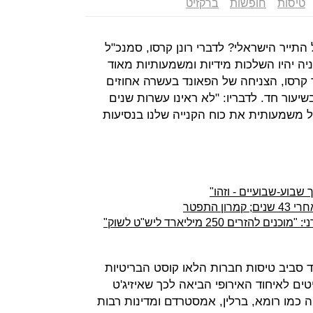
טיסות
חופשות
ברקזיט
תייר הישראלי? לדברי רונן קרסו, סמנכ"ל
 יהיו השלכות מידיות ומשמעותיות מאוד
 קרסו, הצניחה של הפאונד בעשרה אחוזים
יעור חד. לדבריו: "לא ראינו עשרות שנים
5 לשקל. זה יגדיל משמעותית את כוח הקנייה שלנו בנסיעות
בוע-שבועיים - וזהו"
 התפטר
ד סביב טיסות חברות הלאו קוסט הבריטיות
טים לאיחוד האירופי הביאה לכך שאיזיג'ט
 כמו רומא, ברלין, אמסטרדם ומדינות רבות