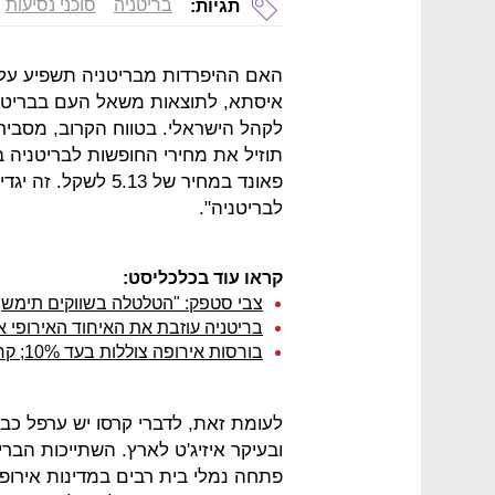
בריטניה
סוכני נסיעות
תגיות:
האם ההיפרדות מבריטניה תשפיע על ה
איסתא, לתוצאות משאל העם בבריטניה
לקהל הישראלי. בטווח הקרוב, מסביר
תוזיל את מחירי החופשות לבריטניה בש
פאונד במחיר של .13
לבריטניה".
קראו עוד בכלכליסט:
צבי סטפק: "הטלטלה בשווקים תימשך ש
בריטניה עוזבת את האיחוד האירופי אחרי 43 שנים; קמרון
בורסות אירופה צוללות בעד 10%; קרני: "מוכנים להזרים 250 מיליארד ליש"ט לשוק"
לעומת זאת, לדברי קרסו יש ערפל כב
ובעיקר איזיג'ט לארץ. השתייכות הברי
פתחה נמלי בית רבים במדינות אירופה