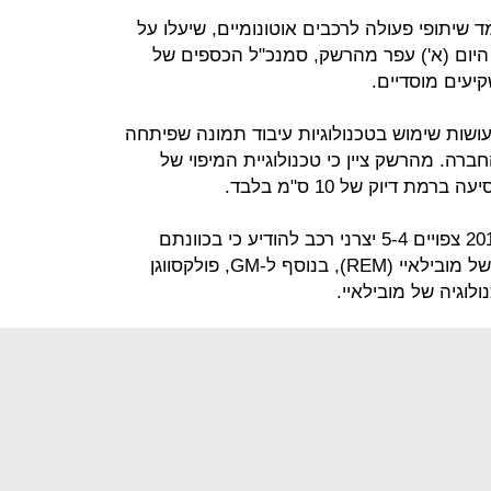
 שיתופי פעולה לרכבים אוטונומיים, שיעלו על
201 ו-2021, כך מסר היום (א') עפר מהרשק, סמנכ"ל הכספים של
קיעים מוסדיים.
ושות שימוש בטכנולוגיות עיבוד תמונה שפיתחה
חברה. מהרשק ציין כי טכנולוגיית המיפוי של
ת דיוק של 10 ס"מ בלבד.
עוד ציין מהרשק, כי עד אמצע שנת 2017 צפויים 5-4 יצרני רכב להודיע כי בכוונתם
להשתמש במערכת המיפוי המדויקת של מובילאיי (REM), בנוסף ל-GM, פולקסווגן
לוגיה של מובילאיי.