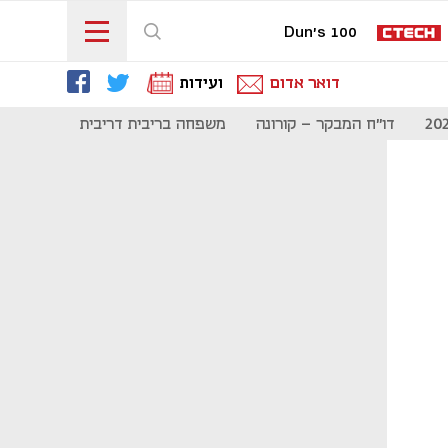
Dun's 100
דואר אדום
ועידות
דו"ח המבקר - קורונה
משפחה בריבית דריבית
תקשורת