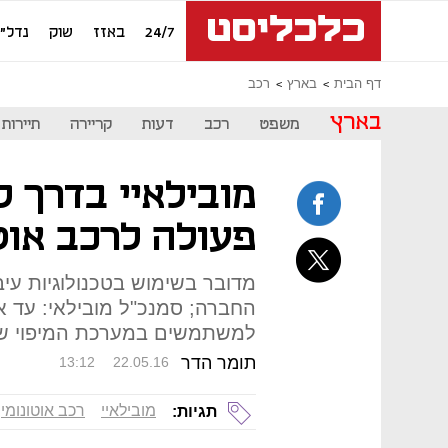
24/7
באזז
שוק
נדל"ן
דף הבית
בארץ
רכב
בארץ
משפט
רכב
דעות
קריירה
תיירות
מובילאיי בדרך ל
פעולה לרכב אוטו
מדובר בשימוש בטכנולוגיות עיב
למשתמשים במערכת המיפוי של
תומר הדר
13:12
22.05.16
מובילאיי
רכב אוטונומי
תגיות: