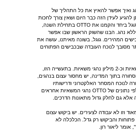
הג ואיך אפשר להאיץ את כל התהליך של
להגיע לעידן הזה כבר היום ושאין צורך לחכות
שנים", מסביר רון. "החלטנו לפרוש מגוגל ביחד והקמנו את OTTO בתחילת השנה,
ללא נהג. הבנו שהשוק הראשון שבו אפשר
שים המהירים. גוגל, בשונה מאיתנו, עושה את
תר מסובך לנוכח העובדה שבכבישים הפתוחים
בארצות הברית יש כיום 4.3 מיליון משאיות וכ-2 מיליון נהגי משאיות. בתעשייה הזו,
ורה בתוך המדינה, יש מחסור עצום בנהגים,
רה לנוכח המסחר האלקטרוני ודרישותיו
למשלוחים וניוד מהיר של סחורות. עלפי נתונים של OTTO נהגי המשאיות אחראים
אלא גם לחלק גדול מתאונות הדרכים.
ד וזו לא עבודה לצעירים. יש ביקוש עצום
 יש 50 אלף משרות פתוחות והביקוש רק גדל. הכלכלה לא
אומר ליאור רון.