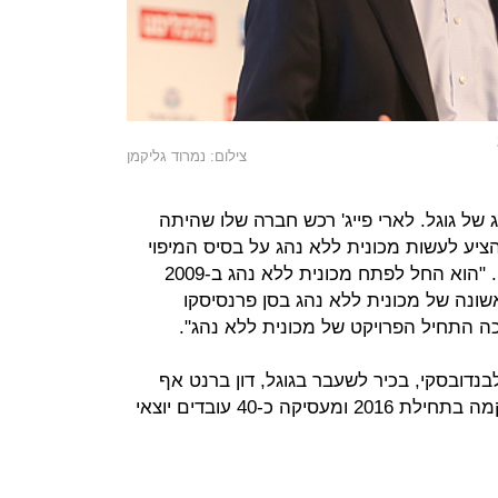
צילום: נמרוד גליקמן
 של גוגל. לארי פייג' רכש חברה שלו שהיתה
הציע לעשות מכונית ללא נהג על בסיס המיפוי
שעשו באמצעות סטריט וויו", אומר רון. "הוא החל לפתח מכונית ללא נהג ב-2009
ונה של מכונית ללא נהג בסן פרנסיסקו
כה התחיל הפרויקט של מכונית ללא נהג".
לבנדובסקי, בכיר לשעבר בגוגל, דון ברנט אף
הוא מגוגל וקלייר דילאוני. החברה הוקמה בתחילת 2016 ומעסיקה כ-40 עובדים יוצאי