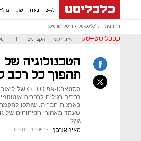
24/7
באזז
שוק
נדל"ן
דף הבית
כלכליסט-טק
הייטק והון סיכון
כלכליסט-טק
גיימריסט
הקברניט
IT
מכ
הטכנולוגיה של ה
תהפוך כל רכב ל
הסטארט-אפ TO
רכבים רגילים לרכבים אוטונומ
בארצות הברית. שותפו להקמת 
שעמד מאחורי הפיתוחים של גוג
גוגל
מאיר אורבך
07:01
17.05.16