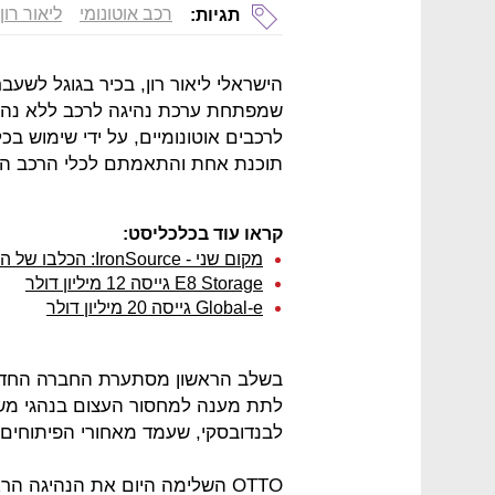
רכב אוטונומי
ליאור רון
תגיות:
שמפתחת ערכת נהיגה לרכב ללא נהג.
לרכבים אוטונומיים, על ידי שימוש בכל
תוכנת אחת והתאמתם לכלי הרכב הס
קראו עוד בכלכליסט:
מקום שני - IronSource: הכלבו של המפתחים
E8 Storage גייסה 12 מיליון דולר
Global-e גייסה 20 מיליון דולר
בשלב הראשון מסתערת החברה החדש
לתת מענה למחסור העצום בנהגי מש
לבנדובסקי, שעמד מאחורי הפיתוחים של
OTTO השלימה היום את הנהיגה 