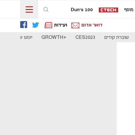
מוסף
Dun's 100
דואר אדום
ועידות
שוברת קודים
CES2023
+GROWTH
יומנו של סטארט