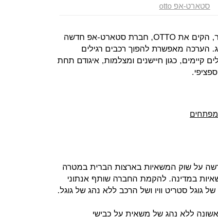
סטארט-אפ otto
הישראלי ליאור רון, בכיר בגוגל לשעבר, הקים את OTTO, חברת סטארט-אפ חדשה
 הערכה מאפשרת להפוך רכבים רגילים
ים קיימים, כגון חיישנים ומצלמות, איגודם תחת
פציפי.
ה על שוק המשאיות בארצות הברית במטרה
איות במדינה. להקמת החברה שותף אנתוני
 גוגל סטריט וויו ושל הרכב ללא נהג של גוגל.
הראשונה ללא נהג של משאית על כבישי