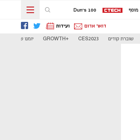
מוסף
Dun's 100
דואר אדום
ועידות
שוברת קודים
CES2023
+GROWTH
יומנו של סטארט