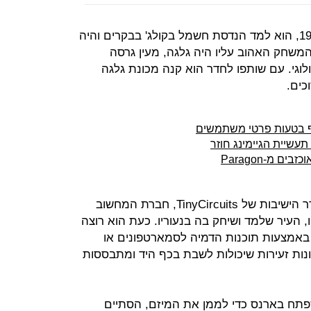
כשהיה קן בארנס בן 18, אי שם ב־1992, הוא למד הנדסת חשמל בקולג' בבקרים והיה
המשחק האהוב עליו היה גלגה, מעין גרסה
ל Space Invaders המיתולוגי. עם שותפו לחדר הוא קנה מכונת גלגה
כים.
עשיית הגיימינג חוזר
 מ-Paragon
המכונה עובדת עד היום ומככבת בחדר הישיבות של TinyCircuits, חברת המחשוב
 העיר שלמד ושיחק בה בנעוריו. כעת הוא רוצה
 באמצעות תוכנות הדמיה לסמארטפונים או
ות זעירות שיכולות לשבת בכף היד ומתבססות
ארטר שפתח בארנס כדי לממן את המיזם, הסתיים