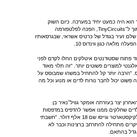
הוא היה כמעט יחיד במערכה. כיום השוק
עמוס: רספברי פיי, שהחלה לפעול סמוך ל־TinyCircuits, הפכה לפלטפורמה
שלם זעיר בגודל של כרטיס אשראי, שבגרסאותיו
לה מלאה כגון ווינדוס 10.
ד פתוח שסטודנטים איטלקים החלו לקדם לפני
לגנטי למוצרים פשוטים יותר. "זה תלוי מאוד
. "הרבה יותר קל להתחיל במשהו שמבוסס על
ה פשוט יכול לחבר נורות לדים או מנוע וכל מה
רון יצר בעזרתה אומקר גוויל־נאיר בן
, שעון חכם לילדים שחלקים ממנו אפשר להדפיס במדפסות
תלת־ממד. אומקר ואביו פנו גם הם לקיקסטארטר וגייסו שם 18 אלף דולר. "חשבתי
רים מתחילה להתרחב ברצינות וכבר לא
 גדל בהתאם.