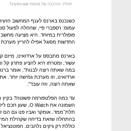
תהליך ההרכבה של מכונות TinyArcade
כשנכנס בארנס לענף המחשוב הזעיר 
פופולרית במיוחד. היא מציעה מחשב 
החדשות מסוגל אפילו להריץ מערכת הפע
בארנס מתבסס על ארדואינו, מיזם קו
עשור, ומטרתו היא להציע פתרון קל וא
במה שאתה רוצה לבנות", אומר ברנס
ארדואינו, וזו מערכת גמישה יותר. את
שאתה רוצה, וזה עובד".
עד כמה הפלטפורמה פשוטה? בקיץ האח
השמונה את O Watch
בהתחלה שזאת בדיחה שקהילת המייק
כוללת רק גיקים נלהבים. הפוטנציאל