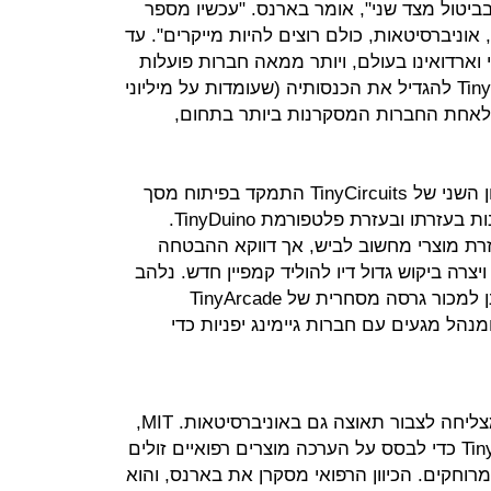
ביטול מצד שני", אומר בארנס. "עכשיו מספר
ניברסיטאות, כולם רוצים להיות מייקרים". עד
י וארדואינו בעולם, ויותר ממאה חברות פועלות
בתחום — מה שלא מונע מ־TinyCircuits להגדיל את הכנסותיה (שעומדות על מיליוני
 לאחת החברות המסקרנות ביותר בתחום,
הן נולדו כמעט במקרה: קמפיין המימון השני של TinyCircuits התמקד בפיתוח מסך
זעיר והציג סדרת מוצרים שאפשר לבנות בעזרתו ובעזרת פלטפורמת TinyDuino.
רת מוצרי מחשוב לביש, אך דווקא ההבטחה
רה ביקוש גדול דיו להוליד קמפיין חדש. נלהב
מההצלחה המפתיעה הוא כבר מתכנן למכור גרסה מסחרית של TinyArcade
הל מגעים עם חברות גיימינג יפניות כדי
לצד תעשיית הגיימינג TinyCircuits מצליחה לצבור תאוצה גם באוניברסיטאות. MIT,
למשל, רכשו מאות יחידות של TinyDuino כדי לבסס על הערכה מוצרים רפואיים זולים
רוחקים. הכיוון הרפואי מסקרן את בארנס, והוא