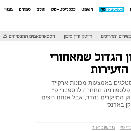
משפט
כלכליסט-טק
עולם
ספורט
פנאי
שירים ומדריכים
הייטק והון סיכון
הסטארטאפים המבטיחים 25
ן הגדול שמאחורי
הזעירות
חקים נוסטלגים באמצעות מכונות ארקייד
פלטפורמה מתחרה לרספברי פיי
 המייקרים נהדר, אבל אנחנו רוצים
קן בארנס
י פיי
מחשוב זעיר