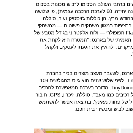
ם ברחבי העולם הסכימו לרכוש מכונות בסכום
כולל של 77 אלף דולר (75 דולר למכונה יחידה, 60 לערכת הרכבה עצמית), פי שלושה
חודש מרץ. הן כוללות ג'ויסטיק זעיר, סוללה
רציפות במגוון משחקים פשוטים — ממשחקי
מירוצים ויריות קלאסיים ועד Flappy Bird הפופולרי — ולוח אלקטרוני בגודל מטבע של
ון האמיתי של בארנס: "המטרה היא לקחת את
ייקרים, ולהאיץ את הגעתו לעסקים ולקהל
ארנס, לשעבר מעצב מוצרים בכיר בחברת
הווידיאו AVID, מוביל תחת TinyCircuits. לפני שלוש שנים הוא גייס מהגולשים 109
אלף דולר כדי לפתח את פלטפורמת TinyDuino. מדובר בערכה המאפשרת להרכיב
לגו מחשב זעיר ומודולרי. כל חלק כולל רכיבים כמו מעבד, סוללה, זיכרון, GPS, חיבור
 — כולם בגודל של פחות מאינץ'. בתוצאה אפשר להשתמש
שוב לביש ומכשירי בית חכם.