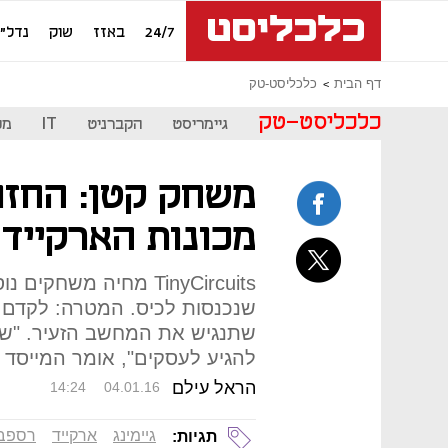
24/7
באזז
שוק
נדל"ן
דף הבית
כלכליסט-טק
כלכליסט-טק
גיימריסט
הקברניט
IT
מכ
משחק קטן: החזו
מכונות הארקייד 
TinyCircuits מחיה מש
שנכנסות לכיס. המטרה: לקדם 
שתנגיש את המחשב הזעיר. "שוק
להגיע לעסקים", אומר המייסד 
הראל עילם
14:24
04.01.16
גיימינג
ארקייד
רספבר
תגיות: