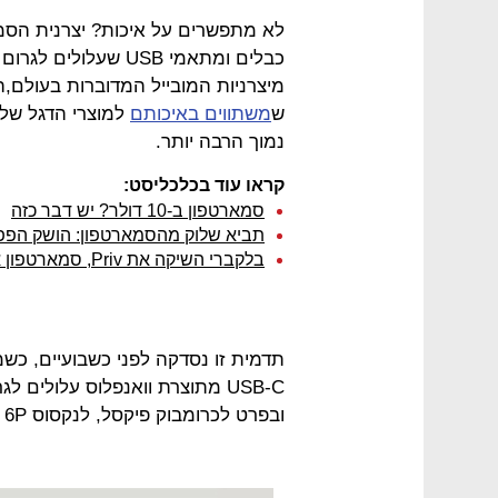
כבלים ומתאמי USB שע
מיצרניות המובייל המדוברות בעולם,
ש
משתווים באיכותם
למוצרי הדגל של 
נמוך הרבה יותר.
קראו עוד בכלכליסט:
סמארטפון ב-10 דולר? יש דבר כזה
תביא שלוק מהסמארטפון: הושק הפפסי
בלקברי השיקה את Priv, סמארטפון אנדרואיד יוצא דופן
תדמית זו נסדקה לפני כשבועיים, כשמ
USB-C מתוצרת וואנפלוס עלולי
ובפרט לכרומבוק פיקסל, לנקסוס 6P ולנקסוס 5X.