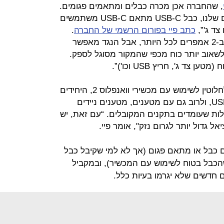
, שהחברה אכן מכרה כבלים ומתאמים פגומים.
“לאחרונה נודע לנו ששניים מהמוצרים שלנו, כבל USB-C מתאם USB-C משתמשים
צד ג'”,
כתב פיי בפורום הרשמי של החברה
.
“הכבל והמתאם עוצבו בעבור שימוש ב-2 אמפרים לכל היותר, אבל הנגד מאפשר
שאוב יותר כוח מכפי שהמקור מסוגל לספק.
צד ג', חריץ USB וכו')”.
בחברה מדגישים שהכבלים בטוחים לחלוטין לשימוש עם מכשירי וואנפלוס 2, היחידים
מתוצרת החברה שתומכים בתקן USB-C, ולרוב גם עם מטענים, מטענים ניידים
ות שעומדים בתקנים המקובלים. “עם זאת, יש
ל גדול יותר לגרום נזק", אומר פיי.
כבל או מתאם פגום (אך לא למי שקיבל כבל
 הוואנפלוס 2, מכיוון שהכבל בטוח לשימוש עם המכשיר), ובמקביל
 חדשים שלא יגרמו בעיות כלל.