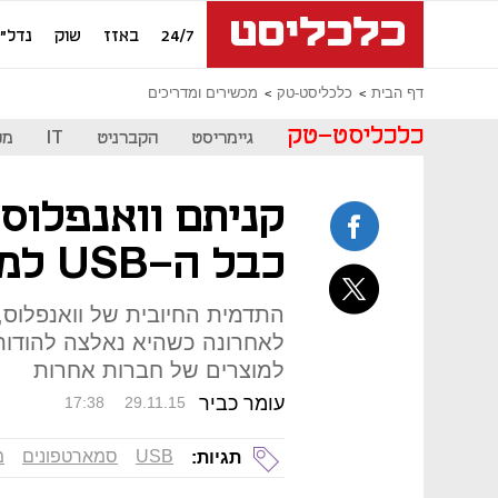
24/7
באזז
שוק
נדל"ן
דף הבית
כלכליסט-טק
מכשירים ומדריכים
כלכליסט-טק
גיימריסט
הקברניט
IT
מכ
כבל ה-USB למכשיר אחר
התדמית החיובית של וואנפלוס,
לאחרונה כשהיא נאלצה להודות
למוצרים של חברות אחרות
עומר כביר
17:38
29.11.15
USB
סמארטפונים
מ
תגיות: