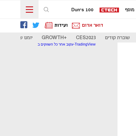
מוסף
Dun's 100
דואר אדום
ועידות
שוברת קודים
CES2023
+GROWTH
יומנו של סטארט
עקוב אחר כל השווקים ב-TradingView