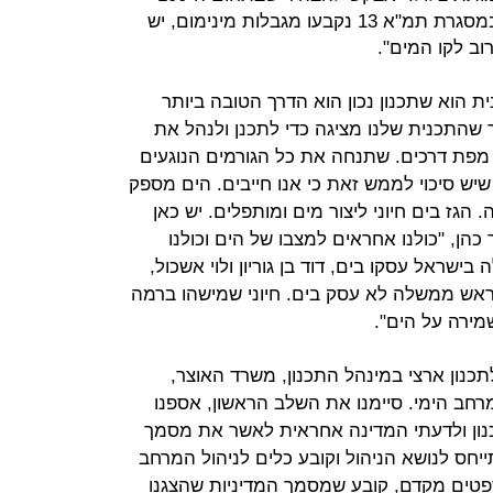
מטרים מן הים, שבהם מותר לבנות במסגרת תמ"א 13 נקבעו מגבלות מינימום, יש
וב לקו המים".
ית הוא שתכנון נכון הוא הדרך הטובה ביותר
 שהתכנית שלנו מציגה כדי לתכנן ולנהל את
 מפת דרכים. שתנחה את כל הגורמים הנוגעים
שיש סיכוי לממש זאת כי אנו חייבים. הים מספק
. הגז בים חיוני ליצור מים ומותפלים. יש כאן
כהן, "כולנו אחראים למצבו של הים וכולנו
ישראל עסקו בים, דוד בן גוריון ולוי אשכול,
ראש ממשלה לא עסק בים. חיוני שמישהו ברמה
מירה על הים".
תכנון ארצי במינהל התכנון, משרד האוצר,
רחב הימי. סיימנו את השלב הראשון, אספנו
נון ולדעתי המדינה אחראית לאשר את מסמך
יחס לנושא הניהול וקובע כלים לניהול המרחב
פטים מקדם, קובע שמסמך המדיניות שהצגנו