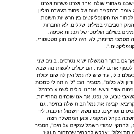
שבנו מאחורי שולחן אחד ויצרנו פשרות ויצרנו
א אומר. "בתקציב זעום של פחות מעשרה מיליון
פתור את הקונפליקטים בין הרשויות השונות.
זק הסביבתי במיליוני שקלים, לא החברות
ינים בשילוב הוליסטי של תכניות אכיפה.
כי מדיניות, לא יהיה להם חוק סטטוטורי.
נפליקטים.".
אך גם בתוך הממשלה יש אינטרסים. בונים שני
לכפוף אותם לעיר. הם יכולים לעשות מה שבא
לם כולו, עיר שיש לה נמל ואין לה שום יכולת
ון ולא כלום", מסביר יהב: "לו היתה לי סמכות
יהום אוויר ורעש. אנחנו יכולים לשמוע בכרמל
אבי טבע, גז, נפט, אך אנו שוכחים מהתיירות.
קריביאן קבעה את נמל הבית שלה בחיפה. גם
יסים וטריקים. כמו נושא חישמול הרכבת. ליד
תחשבה בקהל המקומי. וכאן הממשלה רוצה
ולהתקין עמודי חשמל ענקיים על הים", הסביר
יהב. לדברי מאיה יעקבס, מנכ"לית עמותת צלול: "אבקש להבהיר שבתחום ה-100