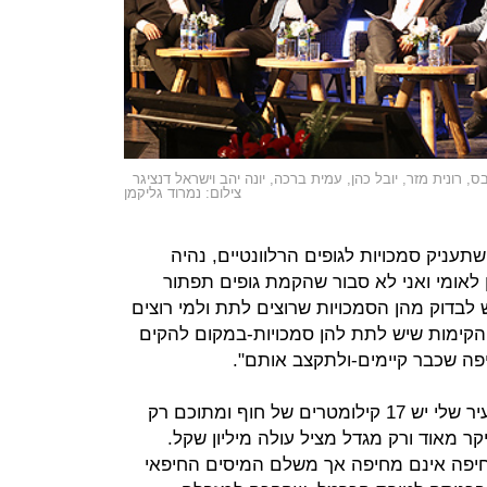
, רונית מזר, יובל כהן, עמית ברכה, יונה יהב וישראל דנציגר
צילום: נמרוד גליקמן
עניק סמכויות לגופים הרלוונטיים, נהיה
ון לאומי ואני לא סבור שהקמת גופים תפתור
 לבדוק מהן הסמכויות שרוצים לתת ולמי רוצים
ת הקימות שיש לתת להן סמכויות-במקום להקים
כיפה שכבר קיימים-ולתקצב אותם".
לדברי יונה יהב, ראש עיריית חיפה: בעיר שלי יש 17 קילומטרים של חוף ומתוכם רק
ר מאוד ורק מגדל מציל עולה מיליון שקל.
יפה אינם מחיפה אך משלם המיסים החיפאי