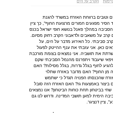
יימות
הקרב על הים
ים וטובים ברווחת האזרח במשרד להגנת
הסיר מפגעים חמורים מרצועת החוף", כך ציין
הסביבה במהלך פאנל בנושא חופי ישראל בכנס
ים קרב על משאבים ולדאבוני הקרב רחוק מסיום.
רב סביבתי. כל האירוע מדבר על הים, על
אים כאן. אני עזבתי את ענף ההייטק לפעול
משרתת את תושביה. אני נמצאים בצומת מורכבת
פאי שיעבוד ויתפרנס מהנמל הסביבתי שקם
הגיע לחוף בגלל גדרות, בגלל מסילות? האם
ה מן החוף? האם מדובר באזרח שתלוי
זרח שהכנסתו הפנויה תגדל כי ישתמש
 ביצור באמצעות גז? האם האזרח הזה סובל
שחי בביטחון תחת כוחות הביטחון? אנו נמצאים
יבה הימית למען תושבי המדינה. ודרוש לנו גם
 ציין דנציגר.