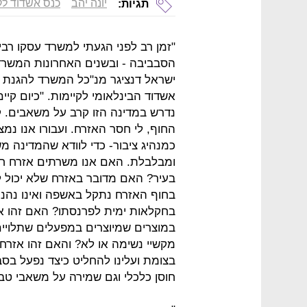
יונה יהב
כנס אשדוד לק
תגיות:
"זמן רב לפני הגעתי למשרד עסקו רב
הסבביבה - ובשנים האחרונות המשרד 
ישראל דנציגר מנ"כל המשרד להגנת 
אשדוד הבינלאומי לקיימות. "כיום קי
נדרש במדינה הזו קרב על משאבים. ק
החוף, לי חסר האזרח. ועבורו אנו נמצ
כמנהיג ציבור- כדי לוודא שהמדינה 
ומבלבלת. האם אנו משרתים אזרח חי
בעיר? האם מדובר באזרח שלא יכול ל
בחוף האזרח נתקל באשפה ואינו נהנ
בחקלאות ימית לפרנסתו? האם זהו א
במוצרים שמיוצרים במפעלים שתלויים
מקשיי נשימה או לא? והאם זהו אזרח 
בצומת ועלינו להחליט כיצד נפעל בסב
חוסן כלכלי וגם שמירה על משאבי טבע",