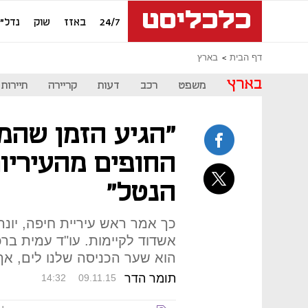
24/7
באזז
שוק
נדל"ן
דף הבית
בארץ
בארץ
משפט
רכב
דעות
קריירה
תיירות
"הגיע הזמן שהמ
החופים מהעיריות
הנטל"
כך אמר ראש עיריית חיפה, יונ
אשדוד לקיימות. עו"ד עמית ברכ
הוא שער הכניסה שלנו לים, אך 
תומר הדר
14:32
09.11.15