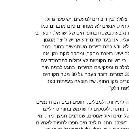
ול: "בין דיבורים למעשים, יש פער גדול.
יקתית. אנשים לא מפחדים כיום מדברים כמו
 נקבעת בשטח בחופי הים של ישראל. הפער בין
ו. אני בעד קידום ידע אך יש לייצר מנגנון
א יודע כמה תיירים משתמשים בחוף, כמה
 יעשו בצורת מחקר, ומחקר לוקח זמן. אנו
כי רשויות מקומיות לא יכולות להתמודד עם
כים-ומפקיעים מחירים. בנוגע לבניה-היה
במשך שנים דיון על 100 מטרים או 300 מטרים, דובר בעבר על 30 מטר מקו הים
כולם שמחים כי מציעים 100 מטרים מקו החוף. שזו תוצאה בעייתית בפני
יפת דלק"
 לתיירות, ולמבלים, וחופים רבים הם חינמיים
ות ונותנות לעסקים להשתמש בחוף כדי לייצר
ימים ואוקיאנוסים, שנותנים חמצן. מזון. ומי
 "אצלנו החניות לצד הים הפכו לחניות לאנשים