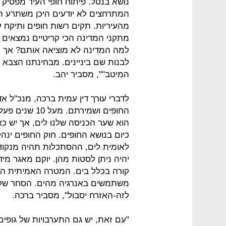
נושא בנטל. פיתוח חופי העיר מפסיק
המתרחצים לא יודעים היכן משתרע הג
מהעיריות. תקים רשות חופים ותיקח 
מתקני המדינה הכי קריטיים נמצאים אצ
למה המדינה לא מוציאה אותם? אך כ
לבנות שם ביניינים. מבחינתנו הצבא ה
המיטב"", מסביר יהב.
לדברי עורך דין עמית ברכה, מנכ"ל אד
החופים ושמירתם
הוא שער הכניסה שלנו לים, אך יש כ
כיום בנושא החופים. חוק החופים ינ
לאומית לים, ההסתכלות תהיה מנקודת
יהיה ניתן לסטות מהן. יוקם מאגר מיד
קורה בכלל בים. המטרה האמיתית היא
משתמשים באנרגיה מהים. הסחר שלנו
לזה-האזרח יסבול", מסביר ברכה.