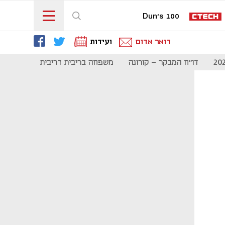
Dun's 100
דואר אדום
ועידות
דו"ח המבקר - קורונה
משפחה בריבית דריבית
תקשורת