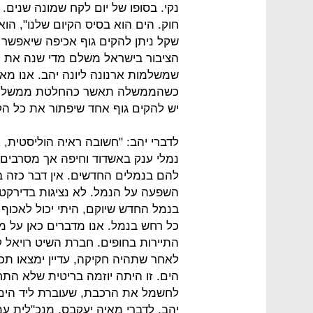
נקי. בסופו של יום לקח שמונה שנים. י
חוק. הים הוא בסיס הקיום שלנו", הו
שקל ניתן להקים גוף אכיפה שיאפשר ל
הציבור בישראל משלם מדי שנה את הנ
שמשלמות ארנונה ליונה יהב. אנו מאמ
כשהממשלה תאשר כהחלטת ממשלה מסמ
יש להקים גוף אחד שיפתור את כל הקו
לדברי יהב: "חשובה ראיה הוליסטית, 
נמלי ענק באשדוד וחיפה אך מסרבים 
להם בנמלים החדשים. אין דבר כזה בעו
השפעה על הנמל. לא נציגות בדירקטורי
בנמל החדש שיוקם, היתי יכול לאכוף ז
כל רחש בנמל. אנו מדברים כאן על מש
התיירות בחופים. חברת השיט רויאל 
לאחר שתהיה חקיקה, עדיין ימצאו תכס
הים. זו היתה יוזמה בריטית שלא ה
לחשמל את הרכבת, שעוברת ליד הים, 