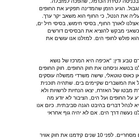
 בכניסה לטירת הכרמל, שהפכה למזבלה.
בול. הגיע הזמן שהמדינה תפקיע את החופים
עליה את הנטל, כי החוף הוא משאב יקר ערך.
לנו לאורך החוף, בסיסי חימוש, בסיסי חיל ים,
שאני מבקש להוציא את הבסיסים דורשים
וא פולש לחופי הים. למזלנו אנו עושים את
ם טבע ודין: "אכיפה היא המרכז של נושא
. מעל 10 שנים פעלנו בנושא וניסחנו את חוק החופים. חוק החופים
אן כאוס טוטאלי, שישה משרדי ממשלה עוסקים
הל את המשברים שקיימים בים. שתהיה תוכנית
 מבטו של האזרח, יצאו הנחיות לרשויות ולא
ע על החופים ועל הים, הציבור לא יודע מה
 לנהל דברים בהיבט הגנה סביבתית. כיום אנו
 נעשה דרך הים. אם לא יהיה גוף אחראי
"עם זאת, יש גם התערבויות של גופים מסחריים. לפני 10 שנים קידמנו את חוק אוויר