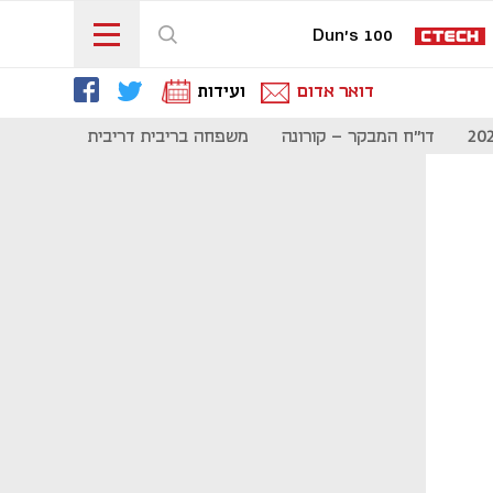
Dun's 100
דואר אדום
ועידות
דו"ח המבקר - קורונה
משפחה בריבית דריבית
תקשורת