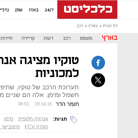
24/7
באזז
שוק
נדל"ן
דף הבית
בארץ
רכב
בארץ
משפט
רכב
דעות
קריירה
תיירות
טוקיו מציגה אנר
למכוניות
תערוכת הרכב של טוקיו, שתיפ
חשמל ומימן. אלה הם שניים מ
תומר הדר
08:51
19.10.15
אנרגיה חלופית
מימן
תגיות:
הונדה FCV
מיצובישי EX