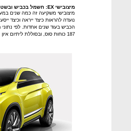
מיצובישי EX: חשמל בכביש ובשטח
נועדה להראות כיצד ייראה וכיצד יי
187 כוחות סוס, ובסוללת ליתיום איון המאפשרת מרחק נסיעה של 400 ק"מ.