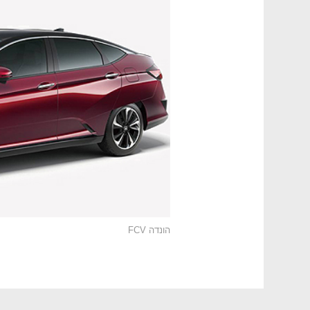
הונדה FCV