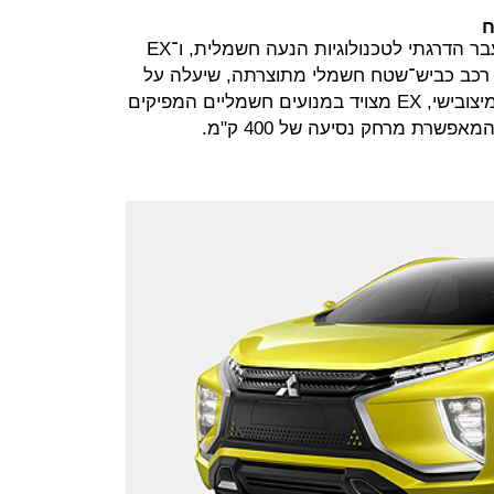
מיצובישי משקיעה זה כמה שנים במעבר הדרגתי לטכנולוגיות הנעה חשמלית, ו־EX
סע רכב כביש־שטח חשמלי מתוצרתה, שיעלה על
הכביש בעוד שנים אחדות. לפי נתוני מיצובישי, EX מצויד במנועים חשמליים המפיקים