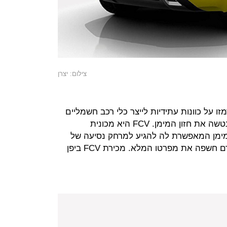
צילום: יצרן
זו על כוונות עתידיות לייצר כלי רכב חשמליים
בשנים האחרונות, הונדה מעולם לא נטשה את חזון המימן. FCV היא מכונית
ימן המאפשרת לה להגיע למרחק נסיעה של
700 ק"מ, באמצעות מנוע שהונדה טרם חשפה את מפרטו המלא. מכירת FCV ביפן