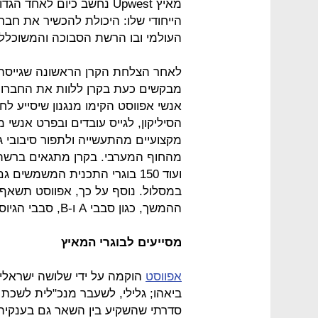
מאיץ Upwest נחשב כיום לאח
הייחודי שלו: היכולת להכשיר את חברו
העולמי ובו הרשת הסבוכה והמשוכללת
לאחר הצלחת הקרן הראשונה שגייסה מי
מבקשים כעת בקרן ללוות את החברות
אנשי אפווסט הקימו מנגנון שיסייע ל
הסיליקון, לגייס עובדים ובפרט אנשי מכ
מקצועיים מהתעשייה ולתפור סיבובי 
ועוד 150 בוגרי התכנית המשמש
במסלול. נוסף על כך, אפווסט תשאף
ההמשך, כגון סבבי A ו-B, סבבי הגיוס המוסדיים הראשונים לחברה.
מסייעים לבוגרי המאיץ
אפווסט
הוקמה על ידי שלושה ישראלים
ביאהו; גלילי, לשעבר מנכ"לית לשכת
סדרתי שהשקיע בין השאר גם בענקית ההלוואות Lending Club