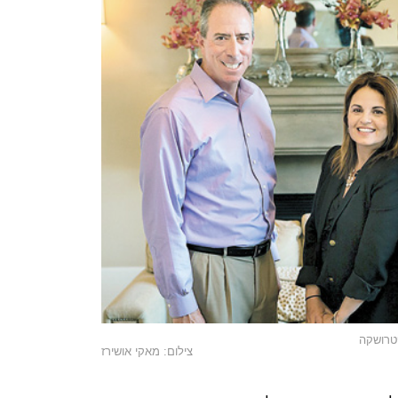
 פטרושקה
צילום: מאקי אושירז