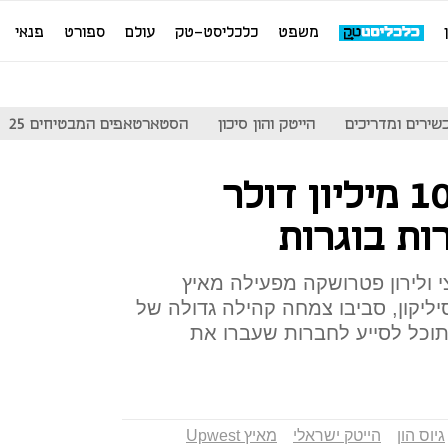
משפט
כלכליסט-טק
עולם
ספורט
פנאי
שירים ומדריכים
הייטק והון סיכון
הסטארטאפים המבטיחים 25
Upwest גייסה 10 מיליון דולר
ות בוגרות
צי ולירון פטרושקה מפעילה מאיץ
יקון, סביבו צמחה קהילה גדולה של
תוכל לסייע לחברות שעברו את
גיוס הון
הייטק ישראלי
מאיץ Upwest