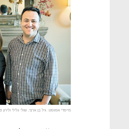
מייסדי אפווסט: גיל בן ארצי, שולי גלילי ולירון