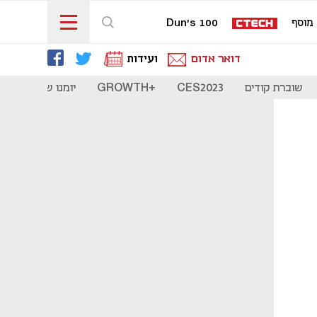
מוסף
Dun's 100
דואר אדום
ועידות
שוברת קודים
CES2023
+GROWTH
יומנו של סטארט