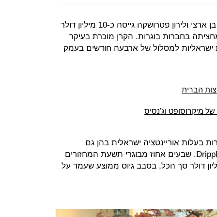
קרן Upwest Labs של שולי גלילי, גיל בן ארצי ולירון פטרושקה גייסה כ-10 מיליון דולר
חציתה בחברות בוגרות. הקרן מוכרת בעיקר
 ישראליות למסלול של ארבעה חודשים בעמק
רצות הברית
ל מיקרוסופט וג'נסיס
גרו את המסלול שלה 52 חברות בעלות אוריינטציה ישראלית בהן גם
HoneyBook, Keywee, Sentinel ו-Drippler. שבעים אחוז מבוגרי תשעת המחזורים
נים של אפווסט גייסו כ-100 מיליון דולר סך הכל, בסבב גיוס ממוצע שעמד על