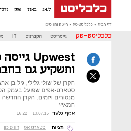
24/7
באזז
שוק
נדל"ן
דף הבית
כלכליסט-טק
הייטק והון סיכון
כלכליסט-טק
גיימריסט
הקברניט
IT
מכ
ותשקיע גם בחבר
הקרן של שולי גלילי, גיל בן אר
סטארט-אפים שפועל בעמק הסיל
מנטורים ויזמים. הקרן החדשה 
המאיץ
אסף גלעד
16:22
13.07.15
סטארט אפ
הון סיכון
תגיות: