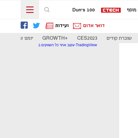
מוסף
Dun's 100
דואר אדום
ועידות
שוברת קודים
CES2023
+GROWTH
יומנו של סטארט
עקוב אחר כל השווקים ב-TradingView