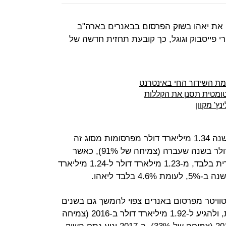
 את יאהו בשוק הפרסום בבאנרים בארה"ב
 פייסבוק וגוגל, כך קובעת תחזית חדשה של
ומטית תסנן את הקללות
ץ' מקוון
על פי הדו"ח, טוויטר צפויה להרוויח השנה 1.34 מיליארד דולר מפרסומות מסוג זה
בשוק האמריקאי, לעומת 830 מיליון דולר בשנה שעברה (צמיחה של 91%), כאשר
הכנסותיה של יאהו יגדלו במידה מזערית בלבד, מ-1.23 מילארד דולר ל-1.24 מיליארד
לבד ליאהו.
טוויטר מפרסום באנרים צפוי להמשך גם בשנים
הקרובות, גם אם בקצב מסחרר פחות, ולהגיע ל-1.92 מיליארד דולר ב-2016 (צמיחה