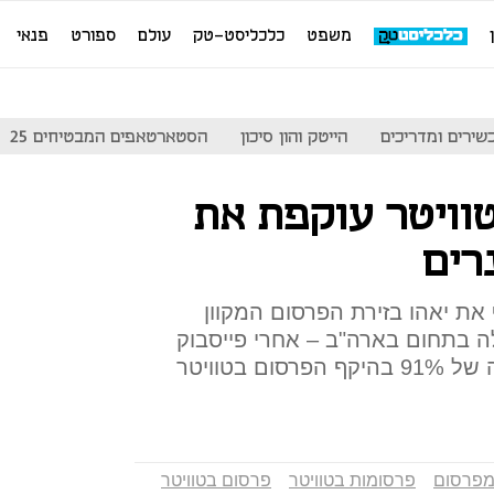
משפט
כלכליסט-טק
עולם
ספורט
פנאי
שירים ומדריכים
הייטק והון סיכון
הסטארטאפים המבטיחים 25
וויטר עוקפת את
רים
ת יאהו בזירת הפרסום המקוון
ה בתחום בארה"ב – אחרי פייסבוק
וגוגל. חברת מחקר צופה צמיחה של 91% בהיקף הפרסום בטוויטר
מפרסום
פרסומות בטוויטר
פרסום בטוויטר