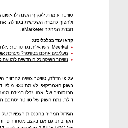
טוויטר עומדת לעקוף השנה לראשונה
ולהפוך לחברה השלישית בגודלה, אחרי
חברת המחקר eMarketer.
קראו עוד בכלכליסט:
Meerkat הישראלית נגד טוויטר: מלחמת השידור החי באינטרנט
מעליבים אתכם בטוויטר? מערכת אוט
טוויטר השיקה כלים חדשים למניעת לינ
דולר. נתח השוק של טוויטר יסתכם השנה ב-5%, לעומת 4.6% ב
הגידול המהיר בהכנסות הצפויות של 