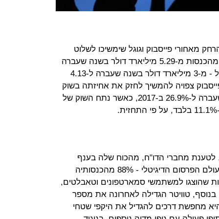
הרחק מאחורי פייסבוק וגוגל שימשיכו לשלוט
בשוק - חלקה של פייסבוק צפוי לגדול מהכנסות מ-5.29 מיליארד דולר בשנה שעברה
לכ-10 מיליארד דולר ב-2017, ושל גוגל - מ-3 מיליארד דולר בשנה שעברה ל-4.13
 נתח שוק, פייסבוק צפויה להמשיך לחזק את אחיזתה בשוק
ולהגדיל את חלקה מ-23.8% בשנה שעברה ל-26.9% ב-2017, כאשר נתח השוק של
, לטענת מחברי הדו"ח, מהכוח שלה בענף
המובייל שהופך דומיננטי יותר ויותר בעולם הפרסום הדיגיטלי - 88% מהכנסותיה
עות שהוצגו למשתמשי סמארטפונים וטאבלטים,
בנוסף, טוויטר הגדילה לאחרונה את מספר
יא מחפשת דרכים להגדיל את היקפי שטחי
 פעולה עם גופי מדיה נוספים. בניגוד