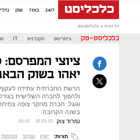
24/7
באזז
שוק
נדל"ן
דף הבית
כלכליסט-טק
כלכליסט-טק
גיימריסט
הקברניט
IT
מכ
ציוצי המפרסם: ט
יאהו בשוק הבאנ
הרשת החברתית עתידה לעקוף א
ולהפוך לחברה השלישית בגודל
בשנה הקרובה
נמרוד צוק
09:16
30.03.15
יאהו
טוויטר
הכנסות 
תגיות: