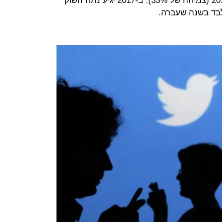
של 43%) ול-2.54 מיליארד דולר ב-2017 (צמיחה של 33%). ב-2017 יגיע נתח השוק