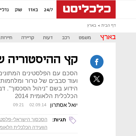
24/7
באזז
שוק
נדל"ן
דף הבית
בארץ
בארץ
משפט
רכב
דעות
קריירה
תיירות
קץ ההיסטוריה ש
הסכם עם הפלסטינים המתונים ע
ועוד סבבים של טרור ומלחמות
הידוע בשם "ניהול הסכסוך". דב
הכלכלית הלאומית 2014
יואל אסתרון
09:21
02.09.14
הסכסוך הישראלי-פלסטי
תגיות:
הוועידה הכלכלית הלאומ