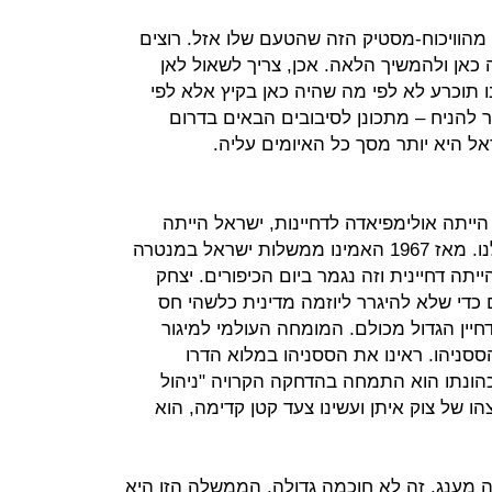
מהוויכוח-מסטיק הזה שהטעם שלו אזל. רוצים
כאן ולהמשיך הלאה. אכן, צריך לשאול לאן
 תוכרע לא לפי מה שהיה כאן בקיץ אלא לפי
להניח – מתכונן לסיבובים הבאים בדרום
אל היא יותר מסך כל האיומים עליה.
הייתה אולימפיאדה לדחיינות, ישראל הייתה
זוכה במדליה. זה לא קו אופי חדש שלנו. מאז 1967 האמינו ממשלות ישראל במנטרה
יתה דחיינית וזה נגמר ביום הכיפורים. יצחק
 כדי שלא להיגרר ליוזמה מדינית כלשהי חס
חיין הגדול מכולם. המומחה העולמי למיגור
ססניהו. ראינו את הססניהו במלוא הדרו
הונתו הוא התמחה בהדחקה הקרויה "ניהול
ו של צוק איתן ועשינו צעד קטן קדימה, הוא
 מענג, זה לא חוכמה גדולה. הממשלה הזו היא