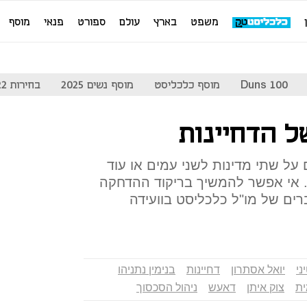
משפט
בארץ
עולם
ספורט
פנאי
מוסף
Duns 100
מוסף כלכליסט
מוסף נשים 2025
בחירות 2022
ל הדחיינות
ל שתי מדינות לשני עמים או עוד
. אי אפשר להמשיך בריקוד ההדחקה
רים של מו"ל כלכליסט בוועידה
ני
יואל אסתרון
דחיינות
בנימין נתניהו
ית
צוק איתן
דאעש
ניהול הסכסוך