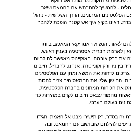
ת שבעיות מודחקות מרימות ראש דווקא
להחליט - להמשיך להתכתש עם החמאס ושאר
עם הפלסטינים המתונים. הדרך השלישית - ניהול
דת. ראינו בקיץ איך אש קטנה הופכת ללהבה
הם לאזור. הנשיא האמריקאי המאכזב ביותר
אין לארצות הברית אסטרטגיה בעניין דאעש.
 את ברק אובמה. האוקיינוס מאפשר לה לחיות
 בין ניו יורק וקונייטרה. אנחנו, להבדיל, חייבים
 צריכים לדחות את המשא ומתן עם הפלסטינים
ות. ההיגיון שלי: את החמאס היה צריך להכות
חזק את הכוחות המתונים בחברה הפלסטינית.
שות מחמוד עבאס חייבים לקדם במהירות כדי
ונים בעולם הערבי.
ת זה בסדר, רק תישירו מבט אל האמת ותגידו:
עדיפים להילחם שוב ושוב עם החמאס, ובה