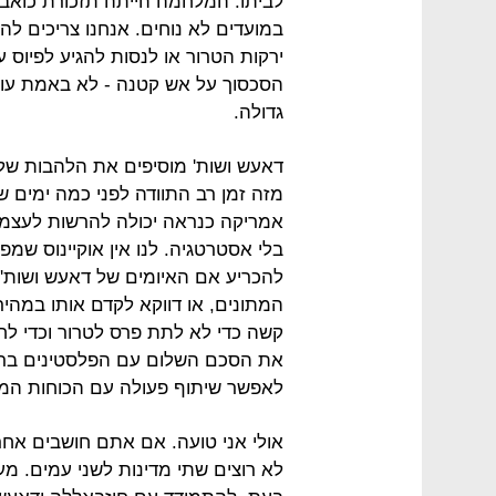
לביתו. המלחמה הייתה תזכורת כואב
במועדים לא נוחים. אנחנו צריכים 
ירקות הטרור או לנסות להגיע לפיוס 
הסכסוך על אש קטנה - לא באמת עוב
גדולה.
דאעש ושות' מוסיפים את הלהבות של
מזה זמן רב התוודה לפני כמה ימים ש
אמריקה כנראה יכולה להרשות לעצמה
בלי אסטרטגיה. לנו אין אוקיינוס שמפריד
להכריע אם האיומים של דאעש ושות'
המתונים, או דווקא לקדם אותו במהיר
קשה כדי לא לתת פרס לטרור וכדי ל
את הסכם השלום עם הפלסטינים ברא
לאפשר שיתוף פעולה עם הכוחות המת
אולי אני טועה. אם אתם חושבים אחר
לא רוצים שתי מדינות לשני עמים. מ