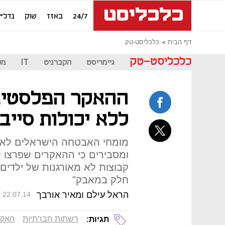
24/7
באזז
שוק
נדל"ן
דף הבית
כלכליסט-טק
כלכליסט-טק
גיימריסט
הקברניט
IT
מכ
ההאקר הפלסטיני
ללא יכולות סייב
מומחי האבטחה הישראלים לא מז
ומסבירים כי ההאקרים שפרצו 
חלק במאבק"
הראל עילם ומאיר אורבך
22.07.14
רשתות חברתיות
האקר
תגיות: