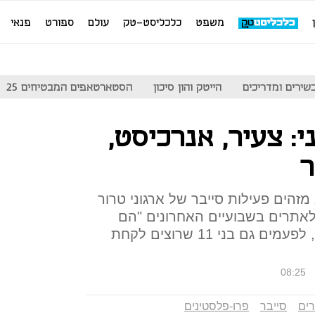
משפט
כלכליסט-טק
עולם
ספורט
פנאי
שירים ומדריכים
הייטק והון סיכון
הסטארטאפים המבטיחים 25
: צעיר, אנרכיסט,
ר
הים פעילות סייבר של ארגוני טרור
לאתרים בשבועיים האחרונים "הם
קבוצות לא מאורגנות של ילדים, לפעמים גם בני 11 שרוצים לקחת
08:25
ים
סייבר
פרו-פלסטינים