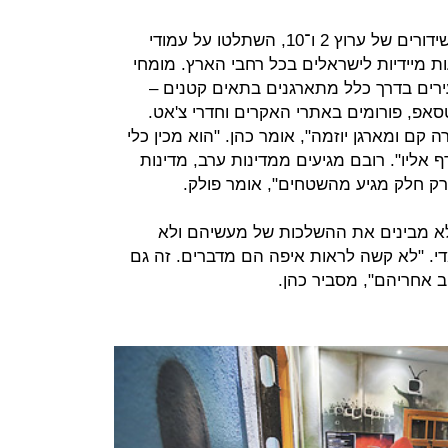
בשבועיים האחרונים פרצו האקרים לשידורים של ערוץ 2 ו־10, השתלטו על עמודי
עות מיידיות לישראלים בכל רחבי הארץ. מומחי
רים בדרך כלל מתארגנים בתאים קטנים –
אטסאפ, פורומים באתרי האקרים וחדרי צ'אט.
 קם ומארגן יוזמה", אומר כהן. "הוא מכין כלי
 אליו". רובם מגיעים ממדינות ערב, מדינות
רק חלק מגיע מהשטחים", אומר פולק.
 לא מבינים את ההשלכות של מעשיהם ולא
י. "לא קשה לראות איפה הם מדברים. זה גם
וב אחריהם", מסביר כהן.