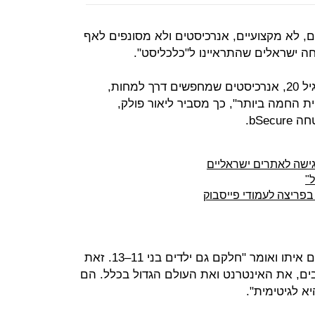
 לא מקצועיים, אנרכיסטים ולא מסונפים לאף
חה ישראלים שהתראיינו ל"כלכליסט".
"רוב ההאקרים הם צעירים, מתחת לגיל 20, אנרכיסטים שמחפשים דרך למחות,
 החמה ביותר", כך מסביר ליאור פולק,
bSe.
שה לאתרים ישראליים
ריצה לעמודי פייסבוק
דנור כהן, האקר בחברת אבנת, מסכים איתו ואומר "חלקם גם ילדים בני 11–13. זאת
ם, את האינטרנט ואת העולם הגדול בכלל. הם
 לגיטימית".