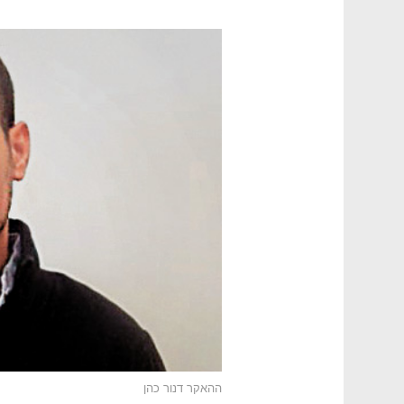
ההאקר דנור כהן