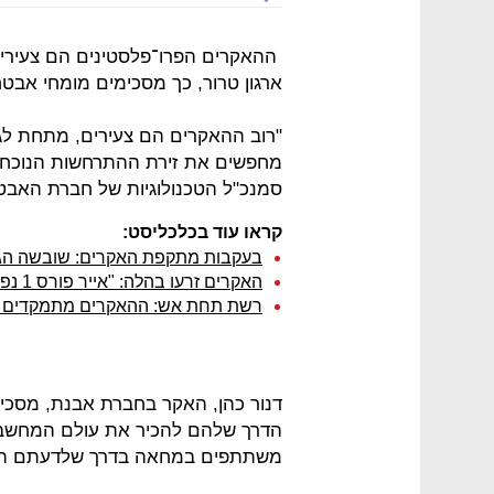
ההאקרים הפרו־פלסטינים הם צעירים,
ארגון טרור, כך מסכימים מומחי אבט
מחפשים את זירת ההתרחשות הנוכחית
סמנכ"ל הטכנולוגיות של חברת האבטחה cure
קראו עוד בכלכליסט:
בעקבות מתקפת האקרים: שובשה הגי
האקרים זרעו בהלה: "אייר פורס 1 נפל"
רשת תחת אש: ההאקרים מתמקדים בפ
הדרך שלהם להכיר את עולם המחשבי
משתתפים במחאה בדרך שלדעתם היא