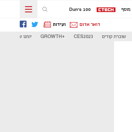
מוסף
Dun's 100
דואר אדום
ועידות
שוברת קודים
CES2023
+GROWTH
יומנו של סטארט