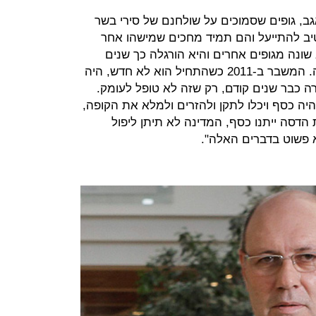
גב, גופים שסמוכים על שולחנם של סירי בשר
נטיב להתייעל והם תמיד מחכים שמישהו אחר
שונה מגופים אחרים והיא הורגלה כך שנים
רבות, זאת אומרת זו לא איזה אפיזודה. המשבר ב-2011 כשהתחיל הוא לא חדש, היה
היו אותות אזהרה כבר שנים קודם, רק שזה לא טופל לעומק.
שהיה כסף ויכלו לתקן ולהזרים ולמלא את הקופה,
 הדסה ייתנו כסף, המדינה לא תיתן ליפול
א פשוט בדברים האלה".