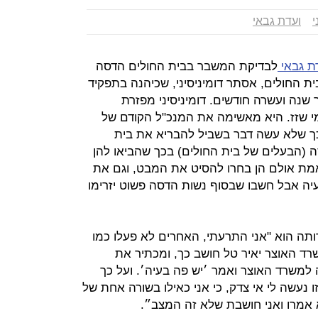
י
ועדת גבאי
ת גבאי
לבדיקת המשבר בבית החולים הדסה
ית החולים, אסתר דומיניסיני, שכיהנה בתפקיד
 כעבור שנה ועשרה חודשים. דומיניסיני מפזרת
י שזז. היא מאשימה את המנכ"ל הקודם של
 כך שלא עשה דבר בשביל להבריא את בית
 (הבעלים של בית החולים) בכך שהביאו להן
אמת אולם הן בחרו להסיט את המבט, וגם את
יה אבל חשבו שבסוף נשות הדסה פשוט יזרימו
דותה הוא "אני התרעתי, האחרים לא פעלו כמו
ד האוצר יאיר טל חושב כך, ומכתיר את
 למשרד האוצר ואמר ׳יש פה בעיה׳. ועל כך
 נעשה לי אי צדק, כי אני כאילו בשורה אחת של
א אמרו ואני חושבת שלא זה המצב״.