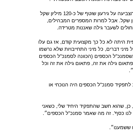
דומיניסיני אכן קיבלה תמונה מצב, שהצביעה על גירעון שוטף של כ-120 מיליון שקל
בות מצטברים של 850 מיליון שקל. אבל למרות המספרים המבהילים,
ולים לשעבר גילה שאננות מטרידה.
ת היתה לא כל כך מקצועית קודם, אז גם עלו
ל מיני דברים, כל מיני התחייבויות שלא נרשמו
שסמנכ"ל הכספים (הכוונה לסמנכ"ל הכספים
תאום גילה את זה, פתאום גילה את זה וכל
.
 לתפקיד סמנכ"ל הכספים היה הנוכחי או
, כן, שהוא חשב שהתפקיד היחיד שלי, כשאני
 לנו כסף'. זה מה שאמר סמנכ"ל הכספים״.
 ששמענו״.