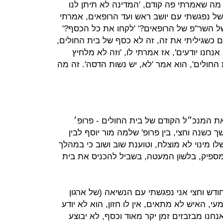
מה שאמרתי פה קודם, 'המדינה לא תיתן לנו
משל נפגשתי עם יושב ראש ועד הרופאים, אמרתי
 של השר"פ של הרופאים?' 'לקחו את כל הכסף?'
 כשגיליתי את זה, זה לא כסף של בית החולים,
אנחנו יודעים', אז אמרתי לו, 'וזה לא מלחיץ
חולים', הוא אמר 'לא, יש נשות הדסה'. זה מה
את המנכ״ל הקודם של בית החולים - פרופ׳
 כשנה וחצי, בין פרופ' שלמה מור יוסף לבין
לו מינוי לא מוצלח, וטוענת שוב ושוב כי במהלך
פיק, בלשון המעטה, בשביל להכניס את בית
חודש וחצי אני נפגשתי עם הנשיאה (של ארגון
, האיש לא מתאים, אין לו חזון, הוא לא יודע
חנו מבזבזים זמן יקר מאוד וכסף, לא יבוצע