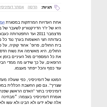
הדסה
אסתר דומיניסינ
תגיות:
אחת העדויות המרתקות במסגרת
ועד
היא של יו"ר הדירקטוריון לשעבר של ב
מדצמבר 2011 ועד התפטרותה
בעדותה חצי האשמות בערך נגד כל מ
בית החולים, פרופ׳ אהוד קוקיה, על
החולים, היא מאשימה את נשות הדסה
את כל המספרים מול העיניים בזמן 
הרופאים, על כך שידעו מה ממדי הבע
עוד כסף והכל ייפתר מעצמו.
המוטו של דומיניסיני, כפי שעולה מע
שצריך". גם סגן החשבת הכללית במשר
דומיניסיני בתור "האדם הראשון שפנה
אומרת דומיניסיני בעצמה: ״מבחינה זו
אלה שלא ידעו ולא הבינו ולא עשו ול