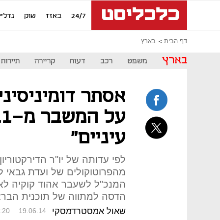
24/7
באזז
שוק
נדל"ן
דף הבית
בארץ
בארץ
משפט
רכב
דעות
קריירה
תיירות
אסתר דומיניסיני
עיניים"
לפי עדותה של יו"ר הדירקטורי
מהפרוטוקולים של ועדת גבאי 
המנכ"ל לשעבר אהוד קוקיה לא
הדסה למתווה של תוכנית הבר
שאול אמסטרדמסקי
:20
19.06.14