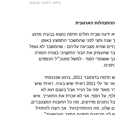
צילום: דימיטרי שבנצקו
יא ידעה שבית חולים הדסה נמצא בבעיה מרגע
תפקיד בדצמבר 2011, בערך שנה וחצי לפני שהמשבר התפוצץ באופן
זיים שהיא מצביעה עליהם - שהמשבר לא טופל
ר שהעמיק את הבור התקציבי בצורה חמורה
בכך ששומרי הסף - למשל סמנכ״ל הכספים
ונים.
דומיניסיני: ״אני התמניתי ליושבת ראש הדסה בדצמבר 2011, ברגע שנכנסתי
לתפקידי וראיתי את הדוח הכספי מינואר עד יולי 2011 ראיתי שיש בעיה. ראיתי שיש
ר מאוד יפה על הנייר אבל בעצם הוא לא
חלף, על הסף, אני לא זוכרת את התאריך, איש
בל נתונים מדויקים, מה כל החובות המצטברים,
שלנו, מה ההתחייבויות'. אני רוצה להתחיל
ש לנו מבחינת תמונת המצב העכשווית״.