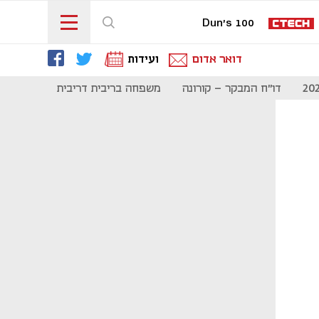
Dun's 100
דואר אדום
ועידות
דו"ח המבקר - קורונה
משפחה בריבית דריבית
תקשורת