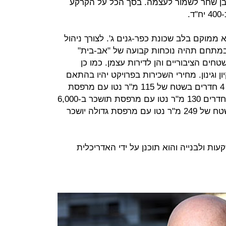
 משפחת בן שחר לשמור לעצמה. בסך הכל על הקרקע
.
 ממוקם בלב שכונת כפר-גנים ג'. לצורך ניהול
במתחם תהיה נוכחות קבועה של "אב-בית"
חים הציבוריים והן לדירות עצמן. כמו כן
ן וגינון. מחירי השכירות בפרויקט יהיו בהתאם
למחירי השוק בשכונה, לדוגמא: דירת 4 חדרים בשטח של 115 מ"ר נטו עם מרפסת
תושכר ב-5,400 שקל לחודש, דירת 5 חדרים 130 מ"ר נטו עם מרפסת תושכר ב-6,000
שקל לחודש ודופלקס של 8 חדרים בשטח של 249 מ"ר נטו עם מרפסת גדולה יושכר
ת ולבנייה והוא תוכנן על ידי האדריכלית