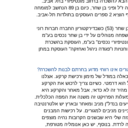
ט הבא להשכרה ברחוב מונטיפיורי בתל אביב.
בראש הקבוצה המשפחתית עמדו לאה ז"ל ופיני בן שחר, כיום בן 89 הנחשב למומחה
לדות תל-אביב.
את עסקי המשפחה כיום, מנהל רפי בן שחר (53) כשבדירקטוריון החברה חברות רוני
משפחה מנוהלים על ידי בן שחר נכסים בע"מ
נטיפיורי נכסים" בע"מ, העוסקת בהשכרת
נויות ו"פגודה ניהול ואחזקה" העוסקת במתן
ים אינו רווחי מדוע בחרתם לבנות להשכרה?
אלה במודל של מימון ורכישת קרקע. אצלנו
הוא דרמטי. כשיזם צריך לרכוש את הקרקע
היר זה לא כדאי, אבל מאחר והקרקע היא
 מעלות הפרויקט זה משנה את המפה הכלכלית.
עים בנדל"ן מניב ומאחר ובארץ יש אלטרנטיבה
יינים מניבים למגורים. על רכישות המבנים
זה שלי היא שבשנים הקרובות נהיה מוצפים
 לרדת. בנוסף, יש כאן אנומליה מטורפת,