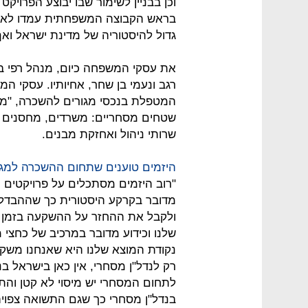
וכן בבניין לשימור שבו יבוצע הפרויק
גדול להיסטוריה של מדינת ישראל ואף הוציא 2 ספרים העוסקים בתו
רגב ונעמי בן שחר, אחיותיו. עסקי ה
המטפלת בנכסי מגורים להשכרה, "מו
שטחים מסחריים: משרדים, מחסנים וח
שרותי ניהול ואחזקת מבנים.
היזמים טוענים שתחום ההשכרה למגור
"רוב היזמים מסתכלים על פרויקטים כ
מדובר בקרקע היסטורית כך שההבדל 
ולקבל את ההחזר על ההשקעה בזמן מ
שלנו וכידוע מדובר במרכיב של כחצי
נקודת המוצא שלנו היא שאנחנו משקי
רק לנדל"ן מסחרי, אין כאן בישראל בנ
לתחום המסחרי יש מיסוי לא קטן והת
בנדל"ן מסחרי כך שגם התשואה צפויה