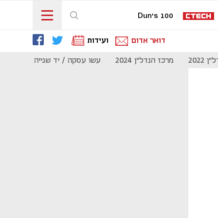
Dun's 100
דואר אדום
ועידות
 2022
מרכז הנדל"ן 2024
עשו עסקה / יד שנייה
מוסף נדל