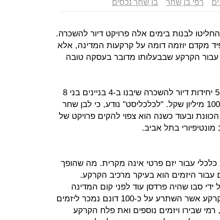
ים
רפי בן שחר
בן שחר נכסים
חליטו לבנות בימים אלה פרויקט דיור להשכרה.
יד מקדם יוזמה דומה על קרקעות המדינה, אלא
עבור הקרקע שבבעלותו מדובר בעסקה טובה
בן שחר החל להקים פרויקט שיכלול 56 יחידות דיור להשכרה שיבנו ב-4 בניינים בני 8
קומות, 14 דירות לבניין ובעלות של כ-100 מיליון שקל. "לכלכליסט" נודע, כי לבן שחר
הכוונת ובעוד כשנה הוא צפוי להקים פרויקט של
לכלי עבור יזם פרטי אינה מקרית. מה שהופך
 עבור היזמים הוא בעיקר מרכיב הקרקע.
די סבו שהיה פרדסן עוד לפני קום המדינה
והפשירה לבניה. החלק העיקרי של הקרקע אשר השתרע על כ-100 דונם נמכר ליזמים
 רמי שבירו ויזמים נוספים ואת פלח הקרקע