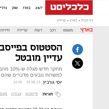
24/7
באזז
שוק
נדל"ן
דף הבית
בארץ
קריירה
בארץ
משפט
רכב
דעות
קריירה
תיירות
הסטטוס בפייסבו
עדיין מובטל
מחקר חד
למשרות נובעים מדברים שהם 
יוסי גורביץ
16:45
02.06.13
פייסבוק
עבודה
מעסי
תגיות: