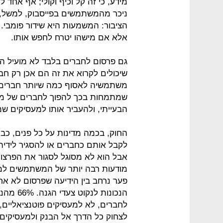
מידע, כי זה קל וכיף וקולי; אף אחד 
ניכר מהמשתמשים בפייסבוק, למשל,
הציבור: המשמעות היא שידור פומבי.
אלא אם מישהו יטרח לחפש אותו.
גם פרסום לחברים בלבד לא מועיל ה
שיכולים לקרוא את זה הם אכן רק חב
משתמשיה לאסוף כמה שיותר חברים,
שמתמחות בכך להפוך לחברים של מש
הבעייתי, ולהעביר אותו למעסיקים שמע
החוק, בכמה מדינות על כל פנים, כב
לקבל אותם כחברים או להסגיר לידיה
אבל הוא לא מסוגל לסגור את הפרצות 
מודעות רבה יותר של המשתמשים למש
פער נרחב בין הידיעה שפרסום לא אחר
הנכונות
לחברים, לא למעסיקים פוטנציאליים
לצחוק כל הדרך אל הבנק ולמעסיקים 