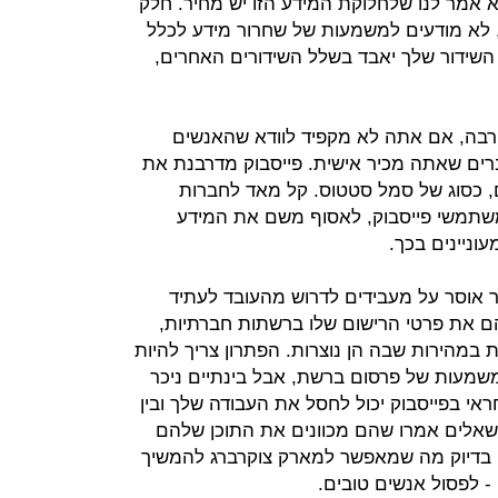
לא אמר לנו שלחלוקת המידע הזו יש מחיר. חלק
 לא מודעים למשמעות של שחרור מידע לכלל
 השידור שלך יאבד בשלל השידורים האחרים,
רבה, אם אתה לא מקפיד לוודא שהאנשים
רים שאתה מכיר אישית. פייסבוק מדרבנת את
 כסוג של סמל סטטוס. קל מאד לחברות
תמשי פייסבוק, לאסוף משם את המידע
וניינים בכך.
ר אוסר על מעבידים לדרוש מהעובד לעתיד
ם את פרטי הרישום שלו ברשתות חברתיות,
במהירות שבה הן נוצרות. הפתרון צריך להיות
מעות של פרסום ברשת, אבל בינתיים ניכר
אי בפייסבוק יכול לחסל את העבודה שלך ובין
 לנקוט צעדי הגנה. 66% מהנשאלים אמרו שהם מכוונים את התוכן שלהם
, בדיוק מה שמאפשר למארק צוקרברג להמשיך
- לפסול אנשים טובים.