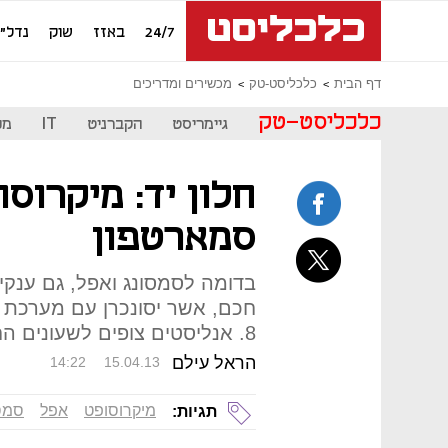
24/7
באזז
שוק
נדל"ן
דף הבית
כלכליסט-טק
מכשירים ומדריכים
כלכליסט-טק
גיימריסט
הקברניט
IT
מכ
חלון יד: מיקרוס
סמארטפון
בדומה לסמסונג ואפל, גם ענקי
חכם, אשר יסונכרן עם מערכת ה
8. אנליסטים צופים לשעונים החכמים שוק של מיליארדי דולרים
הראל עילם
14:22
15.04.13
מיקרוסופט
אפל
סמס
תגיות: