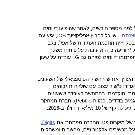
לפני מספר חודשים, לאחר שהופיעו דיווחים
וצרתה
– שיוכל להריץ אפליקציות iOS, יגיע עם
 בטלוויזיה החכמה העתידית של אפל. בלב
*הודיעה כי היא עובדת על פיתוח משלה
בתחום, Galaxy Watch. לאחרונה התפרסמו דיווחים לפיהם גם LG עובדת על שעון
 העריך את שווי השוק הפוטנציאלי של השעונים
בשנה והגדירו כ"שוק עצום עם שולי רווח גבוהים
מת ומוקדמת, בהתחשב בעובדה ששעונים
חכמים עדיין לא הגיעו לשוק (למעט דגמים בודדים, כמו ה-Pebble). חברת המחקר
מיליארד דולר ב-2016.
יד של מיקרוסופט. החברה מפתחת את
Digits
,
ל מכשירים אלקטרוניים, מחשבים ומשחקים.