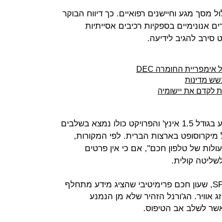
 מסך מגע וחיישנים רפואיים. כך דיווח הבוקר
רים אנונימיים בספקיות רכיבים אסייתיות
סירב להגיב לידיעה.
ת לקדם את יישומיה
השעון החכם צפוי להגיע עם מסך מגע בגודל 1.5 אינץ' והפרויקט כולו נמצא בשלבים
יקרוסופט בארצות הברית. לפי המקורות,
לות של טלפון חכם", אם כי אין פרטים
לשליטה קולית.
מיקרוסופט שהשיקה ב-2004 את SPOT, שעון חכם פרימיטיבי שהציג מידע מתחלף
ג אוויר. הג'ורנל הזהיר שלא מן הנמנע
שר לשלב אב הטיפוס.