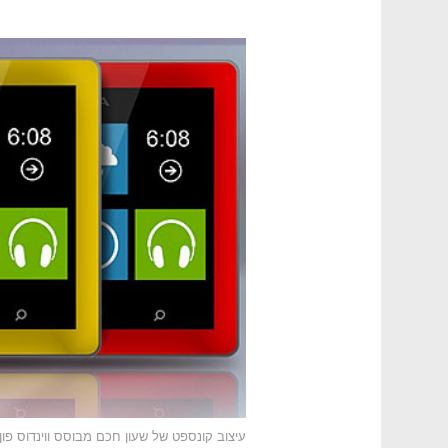
עיצוב קונספט של שעון חכם מבוסס ווינדוס פון 8, במיתוג נוקי