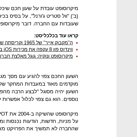
מיקרוסופט עובדת על שעון חכם שיכלול
(ב') "וול סטריט ג'ורנל", על בסיס בכי
שעובדות עם החברה. דובר מיקרוסופט 
קראו עוד בכלכליסט:
ה"מקבוק אייר" של 1965 וקריסתה של אימפריית החומרה DEC
ווינדוס פון 8 עקפה את מכירות iOS בשש מדינות
מיקרוסופט ונוקיה: גוגל מאלצת חברו
מוקדמים מאוד במעבדות המחקר של מ
השעון יהיה מסוגל "לבצע הרבה מהפעו
נוספים. הוא גם צפוי לכלול אפשרות 
על מניות, חדשות, הודעות נכנסות ומז
שהחברה לא תמשיך את הפרויקט מא