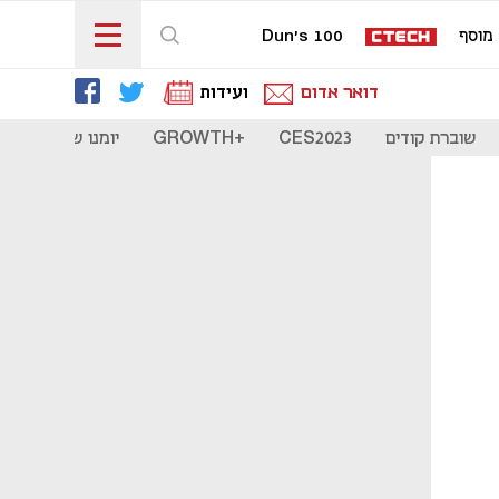
מוסף
Dun's 100
דואר אדום
ועידות
שוברת קודים
CES2023
+GROWTH
יומנו של סטארט