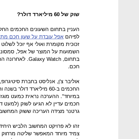
שוק של 60 מיליארד דולר?
העניין בתחום השעונים החכמים החל 
לפיהם
אפל עובדת על שעון חכם מת
זכוכית מקומרת ואולי אף יוכל לשלוט
השמועות על המוצר של אפל, סמסונג 
חכם.
אוליבר צ'ן, אנליסט בחברת סיטיגרופ,
החכמים ב-60 מיליארד דולר 
במיוחד". ההערכה נראית כמעט מוגז
גרטנר מצידה העריכה ששוק המחשוב יגיע להיקף של 10 
זהו לא פרויקט המחשוב הלביש היח
צמיד מיוחד המאפשר שליטה מרחוק ע