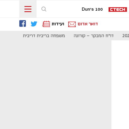
Dun's 100
דואר אדום
ועידות
דו"ח המבקר - קורונה
משפחה בריבית דריבית
תקשורת