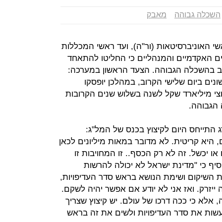
השכלה גבוהה
מאבק
אשי האוניברסיטאות (ור"ה), ועד ראשי המכללות
ם האקדמיים והמנהליים כי החליטו להתאחד
וב בהשכלה הגבוהה. הצעד הראשון במערכה:
ם ביום שלישי הקרוב, ‏במהלכן יופסקו
חצי מיליארד שקל לשנה בשלוש שנים הקרובות
הגבוהה.
ג התייחס היום לקיצוץ בכנס של המל"ג:
 היא קריטית. לא מדובר במאות מיליונים לכאן
ו יכשל. זה לא רק הכסף.. זו המחויבות זו
סיף כי "מדינת ישראל לא יכולה להרשות
ת השיקום ושימת הנושא בראש סדר העדיפויות,
יזרק. ואז אני לא יודע אם אפשר יהיה לשקם.
, אלא כי ככה דרכו של עולם. יש קיצוץ שצריך
שות את סדר העדיפויות ולשים את זה בראש