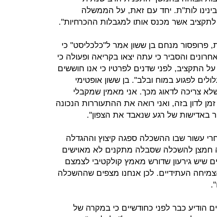
ינו לות"ת. יחד עם זאת, על הממשלה
לתקציב אשר מכנס אותו למגבלות ההכרחיות".
ת, פרופסור מנחם בן ששון אמר ל"כלכליסט" כי
נים והסביר כי עתה יצאו בקריאה ופעולה כי
על התקציב, לפני שדנים לפרטיו כי אנו חוששים
עלולים לפגוע במוח ובלב". בן ששון אופטימי
שלא צריכה לדאוג מכך. אני מאמין שמקבלי
ן לדון בזה, ואני רואה את ההתעוררות הנכונה
ר באדישות של רגע שנאבד את הצפון".
אחרי עשור שבו ההשכלה ספגה קיצוץ וההגדלה
ה חמצן להשכלה שסבלה מתקנים לא מאוישים
אים שיש גירעון שדורש מאמץ קולקטיבי לצמצם
הצמיחה העתידיים. לכן אנחנו מצפים שההשכלה
.
ם הודיע כבר לפני כחודשיים כי במקרה של