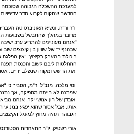
למערכת ההשכלה הגבוהה שסוכמה בינ
החדשה שתקום לקבוע סדר עדיפויות 
יו"ר ור"ה, ונשיא האוניברסיטה העברי
מדובר במהלך שהתבשל בשבועות האחרו
"אנחנו מעוניינים להתריע ערב ישיבה 
שבהנף יד של שוויון בין קיצוצים שוב 
ביכולת המאבק בקיצוץ: "אין מפלגה 
ההחלטות ליבם קשוב והכנסת תפנה זמ
ואת החשש ומקווה שנשלב ידיים. אסו
יוסי מלכה, מנכ"ל ור"מ, הסביר כי "
שניתנה לא הייתה מספיקה, אך נתנ
ואובדן של הון אנושי יקר. אנחנו מבי
אותו, אבל אסור שהוא יפגע במנועי 
הגבוהה תהיה מחוץ למעגל הקיצוצים"
אורי רשטיק, יו"ר התאחדות הסטודנטי