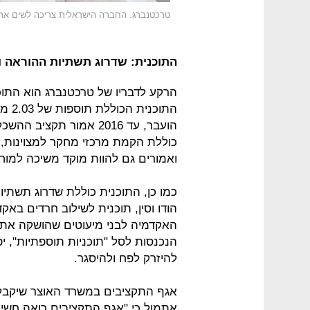
טרכטנברג. החברה הישראלית צריכה לשים א
התוכנית: שדרוג תשתיות ההוראה 
הרקע לדבריו של טרכטנברג הוא התו
התוכ
כוללת הקמת מרכזי מחקר למצוינות, 
ואמורים גם להוות מוקד משיכה למוחו
כמו כן, התוכנית כוללת שדרוג תשתי
הודו וסין, תוכנית לשילוב חרדים בא
האקדמיה לבני מיעוטים שהושקה אתמו
הנכנסות לסל "תוכניות תוספתיות", יפ
להיזרק לפח ולהיסגר.
אגף התקציבים במשרד האוצר שיקבל 
אתמול כי "אגף התקציבים רואה חשי