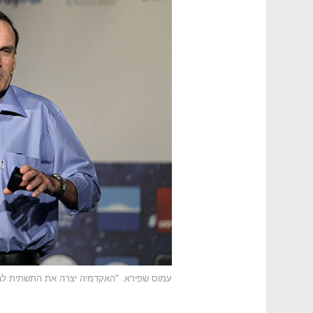
עמוס שפירא. "האקדמיה יצרה את התשתית להקמת 8200 והכור ב