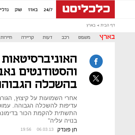
24/7
באזז
שוק
נדל"ן
דף הבית
בארץ
בארץ
משפט
רכב
דעות
קריירה
תיירות
האוניברסיטאות 
והסטודנטים נאב
בהשכלה הגבוהה
אחרי השמועות על קיצוץ, הגור
עדיפות להשכלה הגבוהה. עמוס
התשתית להקמת הכור בדימונה 
בנויה עליה"
חן פונדק
19:56
06.03.13