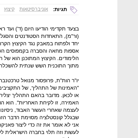
אוניברסיטאות
קיצוץ
תגיות:
בצעד תקדימי הודיעו היום (ד') ועד ר
(ור"מ), התאחדות הסטודנטים והסגלי
יחד ולפתוח במאבק נגד הקיצוץ הקר
אספות מחאה והסברה בקמפוסים השוני
הלימודים. הקיצוץ המתוכנן הוא של 
מתוך התוכנית השש שנתית להשכלה 
יו"ר הות"ת, פרופסור מנואל טרכטנבר
"האמינות של התהליך, של התקציבים,
או לכאן. מדובר בהאם התהליך יצליח א
האמירה, זו לקיחת האחריות". הוא הו
לעצמה שאחרי העשור האבוד, ניסיונו
שבגלל קונסטלציה מסוימת הדבר הזה י
אני לא אומר את זה כדי ליצור פאניקה
לעשות וזה תלוי בחברה הישראלית לע