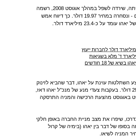
יאהו פותחת את 2013 ברגל ימין: מנייתה, שירדה לשפל במהלך אוגוסט 2008, רשמה
אתמול (ב') שיא של כארבע וחצי שנים - ונסחרה במחיר 19.97 דולר. כך דיווח אמש
יא של 18 חודשים
ופט לבצע השתלטות עוינת על יאהו, דבר שהביא לזינוק
במחיר המניה - שהגיע לשיא של 29.66 דולר. בעקבות צעדי מנע של מנכ"ל יאהו דאז,
סופט באוגוסט מהצעת הרכישה והמניה התרסקה
דרכו, שיפרו את מצב מניית החברה באופן חלקי
בסופו של דבר בין יאהו (בימיה של קרול
ר המניה לשיאו.