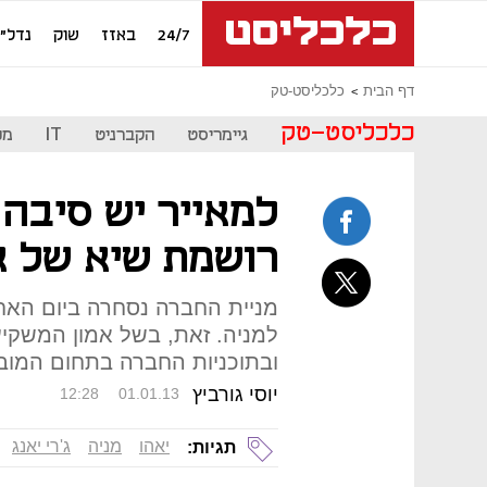
24/7
באזז
שוק
נדל"ן
דף הבית
כלכליסט-טק
כלכליסט-טק
גיימריסט
הקברניט
IT
מכ
למאייר יש סיבה ל
רושמת שיא של א
למניה. זאת, בשל אמון המשקיע
ובתוכניות החברה בתחום המובי
יוסי גורביץ
12:28
01.01.13
יאהו
מניה
ג'רי יאנג
תגיות: