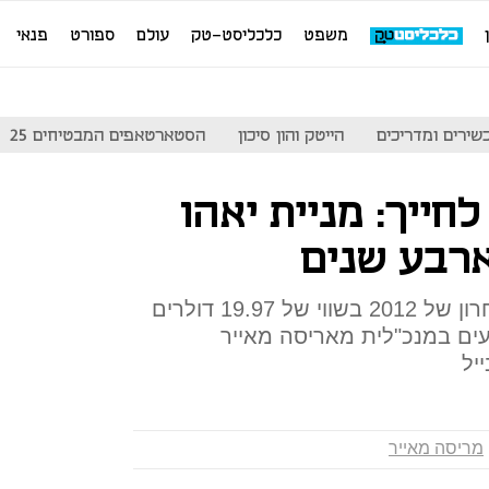
משפט
כלכליסט-טק
עולם
ספורט
פנאי
שירים ומדריכים
הייטק והון סיכון
הסטארטאפים המבטיחים 25
חייך: מניית יאהו
רבע שנים
מניית החברה נסחרה ביום האחרון של 2012 בשווי של 19.97 דולרים
ים במנכ"לית מאריסה מאייר
יל
מריסה מאייר