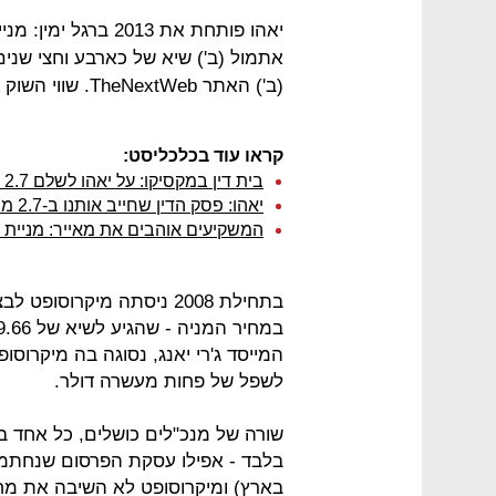
(ב') האתר TheNextWeb. שווי השוק של יאהו עומד על כ-23.4 מיליארד דולר.
קראו עוד בכלכליסט:
בית דין במקסיקו: על יאהו לשלם 2.7 מיליארד דולר לחברות ייעוץ
יאהו: פסק הדין שחייב אותנו ב-2.7 מיליארד ד' מלא בשגיאות
המשקיעים אוהבים את מאייר: מניית יאהו בש
בתחילת 2008 ניסתה מיקרוס
המייסד ג'רי יאנג, נסוגה בה מיקרו
לשפל של פחות מעשרה דולר.
שורה של מנכ"לים כושלים, כל אחד ב
בלבד - אפילו עסקת הפרסום שנחתמה 
בארץ) ומיקרוסופט לא השיבה את מחי