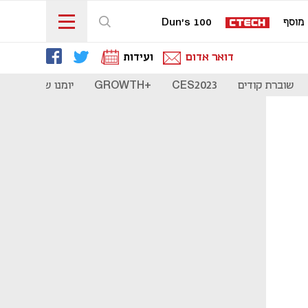
מוסף
Dun's 100
דואר אדום
ועידות
שוברת קודים
CES2023
+GROWTH
יומנו של סטארט