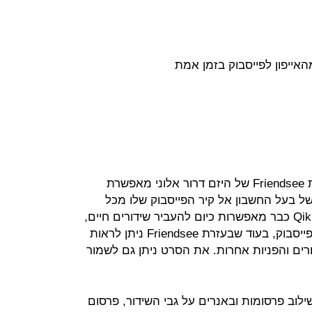
אייפון לפייסבוק בזמן אמת
מחוברים, גרסת הפייסבוק: אפליקציית Friendsee של היזם דרור אלוני מאפשרת
של בעל החשבון אל קיר הפייסבוק שלו מכל
מכשיר אייפון. אפליקציות אחרות כגון Qik כבר מאפשרות כיום להעביר שידורים חיים,
אך באמצעות פרסום קישור על קיר הפייסבוק, בעוד שבעזרת Friendsee ניתן לראות
רים והפניות אחרות. את הסרט ניתן גם לשמור
ילוב פרסומות ובאנרים על גבי השידור, פרסום