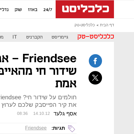
24/7
באזז
שוק
נדל"ן
דף הבית
כלכליסט-טק
כלכליסט-טק
גיימריסט
הקברניט
IT
מכ
endsee
שידור חי מהאייפ
אמת
את קיר הפייסבק שלכם לערוץ ה
אסף גלעד
08:36
14.10.12
Friendsee
תגיות: