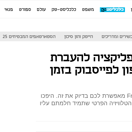
משפט
כלכליסט-טק
עולם
ספורט
פנאי
שירים ומדריכים
הייטק והון סיכון
הסטארטאפים המבטיחים 25
Fri - אפליקציה להעברת
ון לפייסבוק בזמן
חולמים על שידור חי? Friendsee מאפשרת לכם בדיוק את זה. היפכו
טלוויזיה הפרטי שתמיד חלמתם עליו