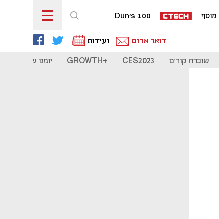
מוסף
Dun's 100
דואר אדום
ועידות
שוברת קודים
CES2023
+GROWTH
יומנו של סטארט