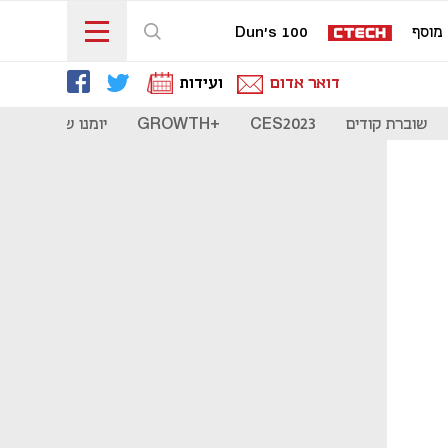
מוסף
Dun's 100
דואר אדום
ועידות
שוברת קודים
CES2023
+GROWTH
יומנו של סטארט