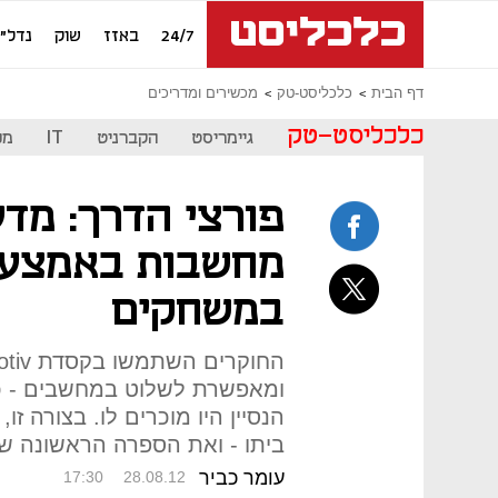
24/7
באזז
שוק
נדל"ן
דף הבית
כלכליסט-טק
מכשירים ומדריכים
כלכליסט-טק
גיימריסט
הקברניט
IT
מכ
פורצי הדרך: מדע
מחשבות באמצעו
במשחקים
ומאפשרת לשלוט במחשבים - כד
הנסיין היו מוכרים לו. בצורה ז
ביתו - ואת הספרה הראשונה ש
עומר כביר
17:30
28.08.12