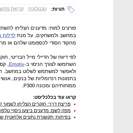
טכנולוגיה
קריאת מחש
תגיות:
פורצים למוח: מדענים הצליחו להשת
במחשב ולמשחקים, על מנת
לדלות מ
מהקוד הסודי לכספומט שלהם או מר
לפי דיווח של הדיילי מייל הבריטי, חו
השתמשו לצורך הניסוי ב-
Emotiv
ולאפשר למשתמש לשלוט במחשב. הנבד
בתמונות רנדומליות של בנקים, אנשי
ממוחותיהם ומכונה P300.
קראו עוד בכלכליסט:
פריצת דרך: חוקרים הצליחו לשמור קובץ
מפה לשם: מדענים ביצעו ניסויי טלפו
בפיתוח: תקשורת נתונים אלחוטית שת