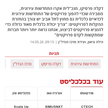
דקלה פרסיקו, מנכ"לית אקרו התחדשות עירונית,
מסבירה שכדי להפוך פרויקטים של התחדשות עירונית
לכדאיים כלכלית גם מחוץ לתל אביב יש צורך בהחזרת
ההקלות לפרויקטים: "צריך יכולת כלכלית מאוד גדולה כדי
להוציא פרויקטים לביצוע, אנחנו נראה יותר ויותר חברות
שמתקשות לקדם פרויקטים"
הילה ציאון, ועידת מרכז הנדל"ן
|
09:15, 14.05.26
תגיות
התחדשות עירונית
דקלה פריסקו
מרכז הנדל"ן
אק
עוד בכלכליסט
פודקאסט
אנרגיה 360
כלכליסט טק
Scale Up
XIMUSNXT
CTECH