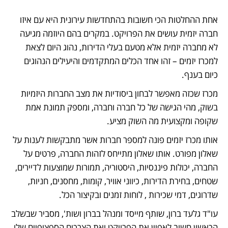
אחת ההחלטות הכי חשובות בהתחדשות עירונית היא עם איזו 
חברה יזמית עושים את הפרויקט. במקרים בהם היוזמה מגיעה 
לא מחברה יזמית אלא מטעם בעלי הדירות, נהוג היום לצאת 
למכרז יזמים – זהו אחד הכלים המתקדמים והיעילים הנהוגים 
כיום בענף. 
מכרז שכזה מאפשר לבחון ביסודיות את מצב החברות היזמיות 
בשוק, מהי הגישה של כל חברה וחברה, ומספק תמונת אמת 
שקופה ומקצועית מה השוק מציע. 
אותו מכרז יזמים פונה למספר חברות אשר מתבקשות לענות על 
שאלון מפורט. אותו שאלון מתייחס לזהות החברה, פרטים על 
החברה, יכולות פיננסיות, היסטוריה, תמורות שמוצעות לדיירים, 
שטחים, בחירת הדירות, כיווני אוויר, קומות, מחסנים, חניות, 
שדרוגים, דמי שכירות , לוחות זמנים ובקיצור הכל. 
עו"ד גלעד ברון, שותף מייסד ומנהל בברון ושות', מסביר שבשלב 
הראשון חשוב לאפיין את הפרויקט ואת הצרכים הספציפיים שלו, 