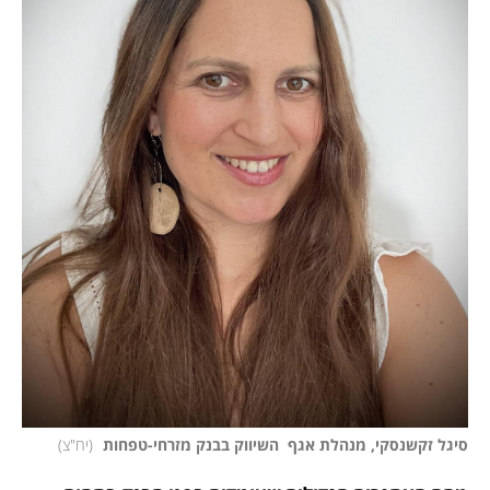
סיגל זקשנסקי, מנהלת אגף  השיווק בבנק מזרחי-טפחות 
(
יח"צ
)