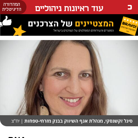
המהדורה
עוד ראיונות ניהוליים
הדיגיטלית
סיגל זקשנסקי, מנהלת אגף השיווק בבנק מזרחי-טפחות
| יח"צ