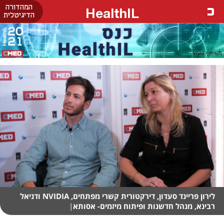
המהדורה
HealthIL
הדיגיטלית
לירון פריינד סעדון, דירקטורית קשרי מפתחים, NVIDIA ודניאל
רבינא, מנהל חדשנות ופיתוח מיזמים- אסותא
|